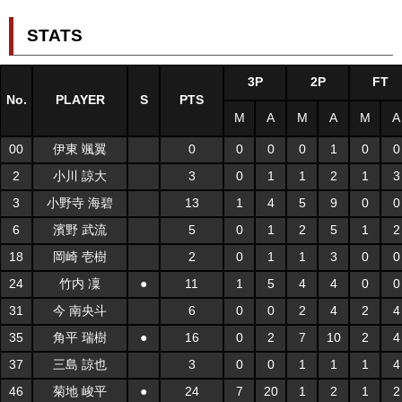
STATS
3P
2P
FT
No.
PLAYER
S
PTS
M
A
M
A
M
A
00
伊東 颯翼
0
0
0
0
1
0
0
2
小川 諒大
3
0
1
1
2
1
3
3
小野寺 海碧
13
1
4
5
9
0
0
6
濱野 武流
5
0
1
2
5
1
2
18
岡崎 壱樹
2
0
1
1
3
0
0
24
竹内 凜
●
11
1
5
4
4
0
0
31
今 南央斗
6
0
0
2
4
2
4
35
角平 瑞樹
●
16
0
2
7
10
2
4
37
三島 諒也
3
0
0
1
1
1
4
46
菊地 峻平
●
24
7
20
1
2
1
2