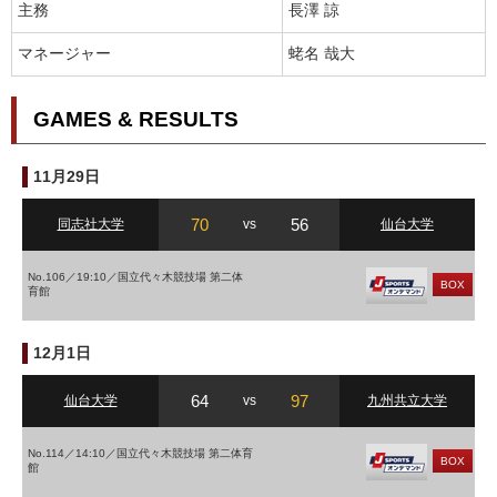
主務
長澤 諒
マネージャー
蛯名 哉大
GAMES & RESULTS
11月29日
70
56
同志社大学
vs
仙台大学
No.106／19:10／国立代々木競技場 第二体
BOX
育館
12月1日
64
97
仙台大学
vs
九州共立大学
No.114／14:10／国立代々木競技場 第二体育
BOX
館