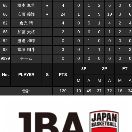
65
橋本 逸希
●
4
0
1
2
6
0
0
66
安藤 義隆
●
24
1
1
9
19
3
6
82
倉光 晴
4
0
5
1
4
2
4
88
加藤 天将
2
0
6
0
1
2
2
92
渡邊 和暉
0
0
1
0
0
0
0
93
冨塚 絢斗
3
0
1
1
1
1
3
9999
チーム
0
0
0
0
0
0
0
3P
2P
FT
No.
PLAYER
S
PTS
M
A
M
A
M
A
合計
120
10
49
37
72
16
3