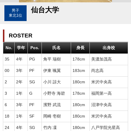
仙台大学
男子
東北1位
ROSTER
No.
学年
Pos.
氏名
身長
出身校
35
4年
PG
角平 瑞樹
178cm
美濃加茂高
00
3年
PF
伊東 颯翼
183cm
尚志高
2
2年
SG
小川 諒大
180cm
米沢中央高
3
1年
G
小野寺 海碧
178cm
福岡第一高
6
3年
PF
濱野 武流
180cm
沼津中央高
18
1年
SF
岡崎 壱樹
180cm
米沢中央高
24
4年
SG
竹内 凜
180cm
八戸学院光星高