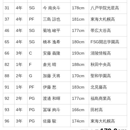
31
4年
SG
今 南央斗
178cm
八戸学院光星高
37
4年
PF
三島 諒也
181cm
東海大札幌高
46
4年
SG
菊地 峻平
177cm
帯広大谷高
65
4年
SG
橋本 逸希
180cm
FSG開志学園高
66
3年
C
安藤 義隆
193cm
清陵情報高
82
1年
F
倉光 晴
188cm
秋田中央高
88
2年
G
加藤 天将
170cm
聖和学園高
91
1年
PF
伊藤 愁
183cm
北見藤高
92
2年
PG
渡邊 和暉
177cm
福島商業高
93
4年
PG
冨塚 絢斗
166cm
田村高
96
3年
PG
佐藤 駿
174cm
東海大札幌高