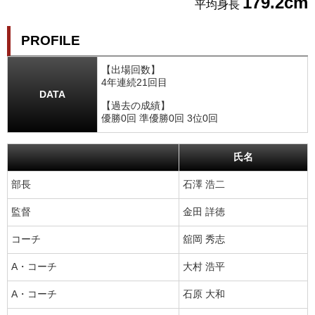
179.2cm
平均身長
PROFILE
【出場回数】
4年連続21回目
DATA
【過去の成績】
優勝0回 準優勝0回 3位0回
氏名
部長
石澤 浩二
監督
金田 詳徳
コーチ
舘岡 秀志
A・コーチ
大村 浩平
A・コーチ
石原 大和