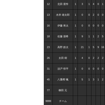
12
北田 亜怜
1
3
1
4
0
1
13
水井 雄太郎
1
0
0
2
0
0
16
伊藤 将太
1
0
0
0
0
0
18
佐藤 朋希
1
9
1
1
2
5
23
高野 皓太
1
21
1
5
9
16
26
太田 樹
1
4
0
2
2
2
31
須戸 惇平
1
0
0
0
0
0
45
八重樫 颯
1
5
1
3
1
2
77
柳田 元
9999
チーム