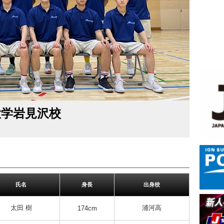
大学岩見沢校
氏名
身長
出身校
太田 樹
浦河高
174cm