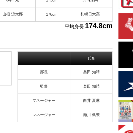
173cm
山根 涼太郎
札幌日大高
176cm
174.8cm
平均身長
氏名
部長
奥田 知靖
監督
奥田 知靖
マネージャー
向井 夏琳
マネージャー
瀬川 楓袈