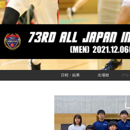
日程・結果
出場校
グル