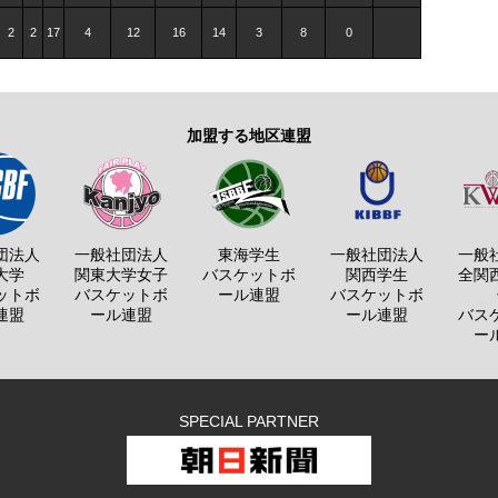
2
2
17
4
12
16
14
3
8
0
加盟する地区連盟
団法人
一般社団法人
東海学生
一般社団法人
一般
大学
関東大学女子
バスケットボ
関西学生
全関
ットボ
バスケットボ
ール連盟
バスケットボ
連盟
ール連盟
ール連盟
バス
ー
SPECIAL PARTNER