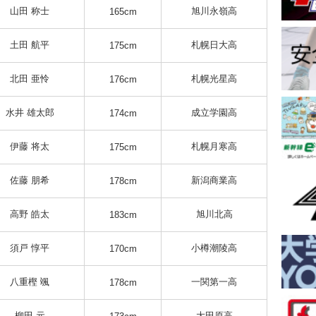
山田 称士
旭川永嶺高
165cm
土田 航平
札幌日大高
175cm
北田 亜怜
札幌光星高
176cm
水井 雄太郎
成立学園高
174cm
伊藤 将太
札幌月寒高
175cm
佐藤 朋希
新潟商業高
178cm
高野 皓太
旭川北高
183cm
須戸 惇平
小樽潮陵高
170cm
八重樫 颯
一関第一高
178cm
柳田 元
大田原高