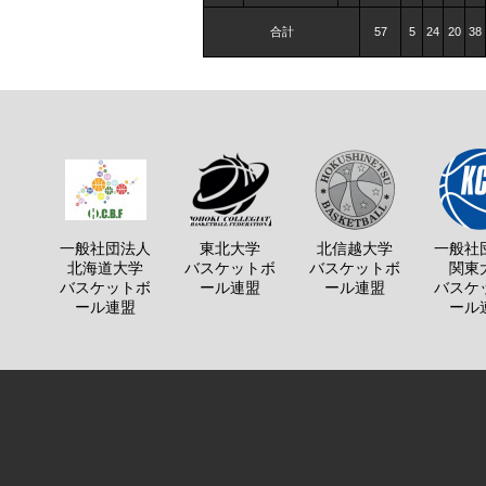
合計
57
5
24
20
38
一般社団法人
東北大学
北信越大学
一般社
北海道大学
バスケットボ
バスケットボ
関東
バスケットボ
ール連盟
ール連盟
バスケ
ール連盟
ール