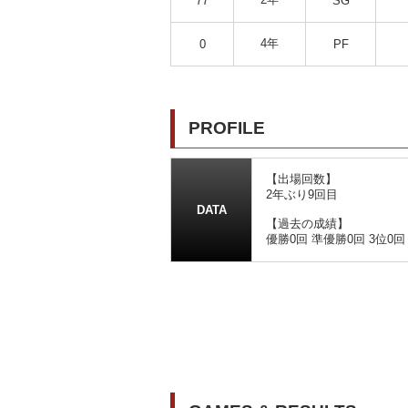
77
SG
4年
0
PF
PROFILE
【出場回数】
2年ぶり9回目
DATA
【過去の成績】
優勝0回 準優勝0回 3位0回