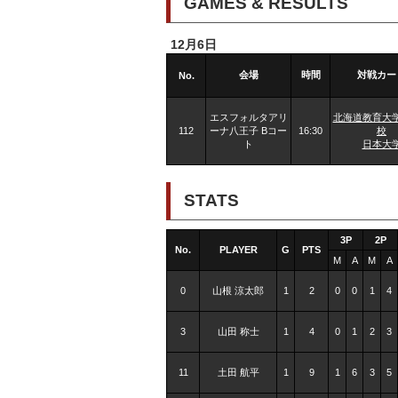
GAMES & RESULTS
12月6日
会場
時間
対戦カー
No.
エスフォルタアリ
北海道教育大
112
ーナ八王子 Bコー
16:30
校
ト
日本大
STATS
3P
2P
No.
PLAYER
G
PTS
M
A
M
A
0
山根 涼太郎
1
2
0
0
1
4
3
山田 称士
1
4
0
1
2
3
11
土田 航平
1
9
1
6
3
5