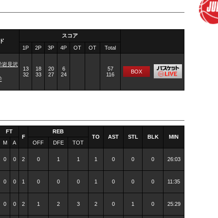
スコア
ド
1P
2P
3P
4P
OT
OT
Total
学岩見沢
13
18
20
6
57
BOX
32
33
27
24
116
学
FT
REB
F
TO
AST
STL
BLK
MIN
M
A
OFF
DFE
TOT
0
0
2
0
1
1
1
0
0
0
26:03
0
0
1
0
0
0
1
0
0
0
11:35
0
0
2
1
2
3
2
0
1
0
25:29