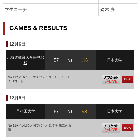
学生コーチ
鈴木 廉
GAMES & RESULTS
12月6日
北海道教育大学岩見沢
57
116
日本大学
vs
校
No.112／16:30／エスフォルタアリーナ八王
BOX
子 Bコート
12月8日
67
98
早稲田大学
vs
日本大学
No.119／14:00／国立代々木競技場 第二体育
BOX
館