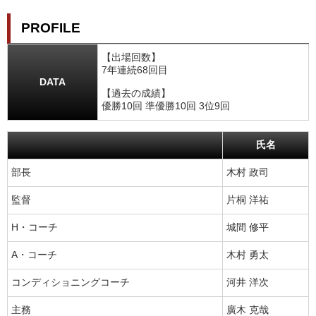
PROFILE
【出場回数】
7年連続68回目
DATA
【過去の成績】
優勝10回 準優勝10回 3位9回
氏名
部長
木村 政司
監督
片桐 洋祐
H・コーチ
城間 修平
A・コーチ
木村 勇太
コンディショニングコーチ
河井 洋次
主務
廣木 克哉