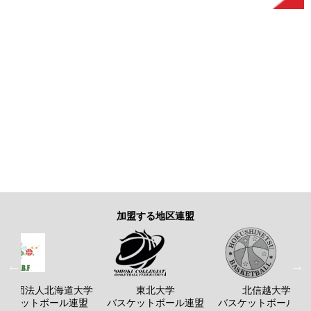
加盟する地区連盟
般社団法人北海道大学
東北大学
北信越大学
バスケットボール連盟
バスケットボール連盟
バスケットボール連