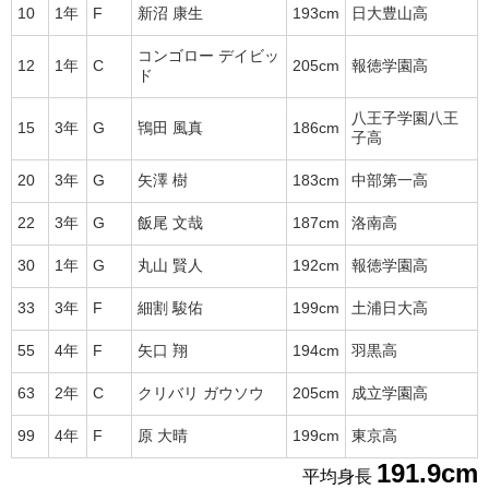
10
1年
F
新沼 康生
193cm
日大豊山高
コンゴロー デイビッ
12
1年
C
205cm
報徳学園高
ド
八王子学園八王
15
3年
G
鴇田 風真
186cm
子高
20
3年
G
矢澤 樹
183cm
中部第一高
22
3年
G
飯尾 文哉
187cm
洛南高
30
1年
G
丸山 賢人
192cm
報徳学園高
33
3年
F
細割 駿佑
199cm
土浦日大高
55
4年
F
矢口 翔
194cm
羽黒高
63
2年
C
クリバリ ガウソウ
205cm
成立学園高
99
4年
F
原 大晴
199cm
東京高
191.9cm
平均身長