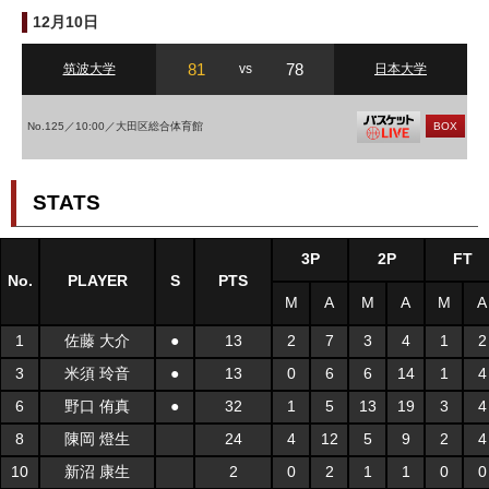
12月10日
81
78
筑波大学
vs
日本大学
No.125／10:00／大田区総合体育館
BOX
STATS
3P
2P
FT
No.
PLAYER
S
PTS
M
A
M
A
M
A
1
佐藤 大介
●
13
2
7
3
4
1
2
3
米須 玲音
●
13
0
6
6
14
1
4
6
野口 侑真
●
32
1
5
13
19
3
4
8
陳岡 燈生
24
4
12
5
9
2
4
10
新沼 康生
2
0
2
1
1
0
0