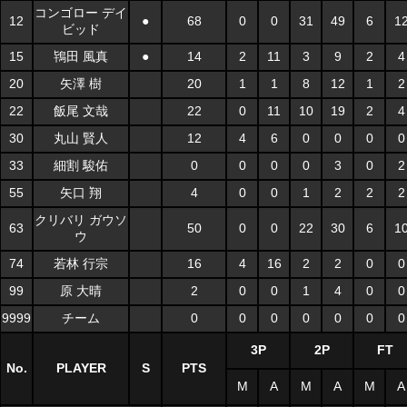
コンゴロー デイ
12
●
68
0
0
31
49
6
1
ビッド
15
鴇田 風真
●
14
2
11
3
9
2
4
20
矢澤 樹
20
1
1
8
12
1
2
22
飯尾 文哉
22
0
11
10
19
2
4
30
丸山 賢人
12
4
6
0
0
0
0
33
細割 駿佑
0
0
0
0
3
0
2
55
矢口 翔
4
0
0
1
2
2
2
クリバリ ガウソ
63
50
0
0
22
30
6
1
ウ
74
若林 行宗
16
4
16
2
2
0
0
99
原 大晴
2
0
0
1
4
0
0
9999
チーム
0
0
0
0
0
0
0
3P
2P
FT
No.
PLAYER
S
PTS
M
A
M
A
M
A