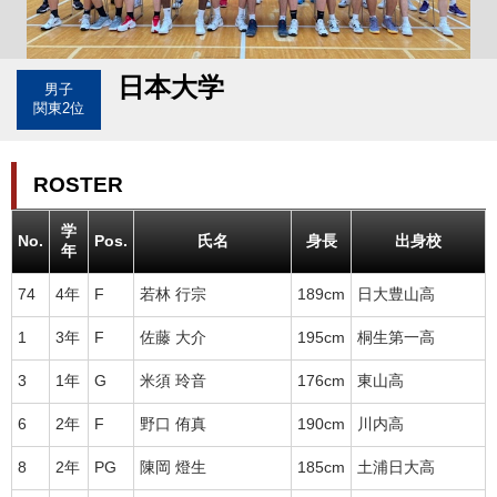
日本大学
男子
関東2位
ROSTER
学
No.
Pos.
氏名
身長
出身校
年
74
4年
F
若林 行宗
189cm
日大豊山高
1
3年
F
佐藤 大介
195cm
桐生第一高
3
1年
G
米須 玲音
176cm
東山高
6
2年
F
野口 侑真
190cm
川内高
8
2年
PG
陳岡 燈生
185cm
土浦日大高