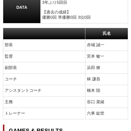
3年ぶり5回目
DATA
【過去の成績】
優勝0回 準優勝0回 3位0回
氏名
部長
赤城 誠一
監督
宮本 敏一
副部長
浜田 燎
コーチ
林 謙吾
アシスタントコーチ
橋本 陸
主務
谷口 菜緒
トレーナー
六車 紘世
GAMES & RESULTS