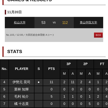
11月20日
53
112
松山大学
vs
青山学院大学
No.103／12:00／大田区総合体育館 Aコート
BOX
STATS
3P
2P
FT
No.
PLAYER
S
PTS
M
A
M
A
M
A
4
伊勢元 晃司
●
11
2
11
2
4
1
2
5
栗林 知輝
0
0
0
0
0
0
0
6
毛利 祐介
5
1
1
0
1
2
4
7
橘 十志貴
0
0
0
0
5
0
0