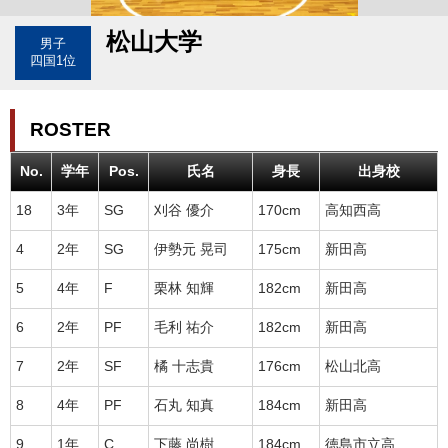
松山大学
男子
四国1位
ROSTER
No.
学年
Pos.
氏名
身長
出身校
18
3年
SG
刈谷 優介
170cm
高知西高
4
2年
SG
伊勢元 晃司
175cm
新田高
5
4年
F
栗林 知輝
182cm
新田高
6
2年
PF
毛利 祐介
182cm
新田高
7
2年
SF
橘 十志貴
176cm
松山北高
8
4年
PF
石丸 知真
184cm
新田高
9
1年
C
下藤 尚樹
184cm
徳島市立高