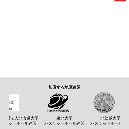
加盟する地区連盟
般社団法人北海道大学
東北大学
北信越大学
バスケットボール連盟
バスケットボール連盟
バスケットボール連