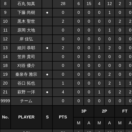
8
石丸 知真
28
6
15
4
12
2
3
9
下藤 尚樹
●
0
0
0
0
1
0
0
10
黒木 聖世
2
0
0
0
0
2
2
11
原岡 大地
0
0
0
0
1
0
0
12
岸 佳弘
0
0
0
0
0
0
0
13
細川 恭耶
●
2
0
0
1
2
0
0
14
笠井 貴司
0
0
0
0
0
0
0
18
刈谷 優介
0
0
0
0
0
0
0
19
秦泉寺 雅宗
●
0
0
0
0
2
0
0
20
谷口 拓也
1
0
0
0
2
1
1
21
萩野 一洋
●
4
0
0
1
6
2
2
9999
チーム
0
0
0
0
0
0
0
3P
2P
FT
No.
PLAYER
S
PTS
M
A
M
A
M
A