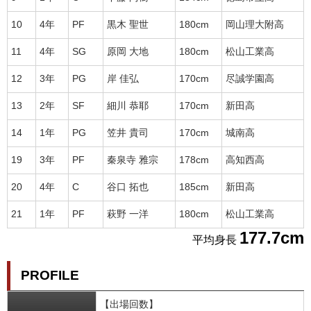
10
4年
PF
黒木 聖世
180cm
岡山理大附高
11
4年
SG
原岡 大地
180cm
松山工業高
12
3年
PG
岸 佳弘
170cm
尽誠学園高
13
2年
SF
細川 恭耶
170cm
新田高
14
1年
PG
笠井 貴司
170cm
城南高
19
3年
PF
秦泉寺 雅宗
178cm
高知西高
20
4年
C
谷口 拓也
185cm
新田高
21
1年
PF
萩野 一洋
180cm
松山工業高
177.7cm
平均身長
PROFILE
【出場回数】