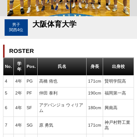
大阪体育大学
男子
関西4位
ROSTER
学
No.
Pos.
氏名
身長
出身校
年
4
4年
PG
高橋 侑也
171cm
賢明学院高
5
2年
PF
仲田 泰利
190cm
福岡第一高
アデバンジョ ウィリア
6
4年
SF
180cm
興南高
ム
神戸村野工業
7
4年
SG
原 勇気
171cm
高