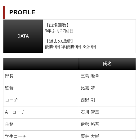
PROFILE
【出場回数】
3年ぶり27回目
DATA
【過去の成績】
優勝0回 準優勝0回 3位0回
氏名
部長
三島 隆章
監督
比嘉 靖
コーチ
西野 剛
A・コーチ
石川 智章
主務
伊勢 悠吾
学生コーチ
栗林 大輔