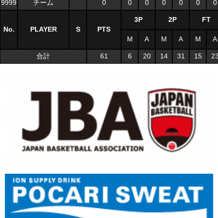
9999
チーム
0
0
0
0
0
0
0
3P
2P
FT
No.
PLAYER
S
PTS
M
A
M
A
M
A
合計
61
6
20
14
31
15
2