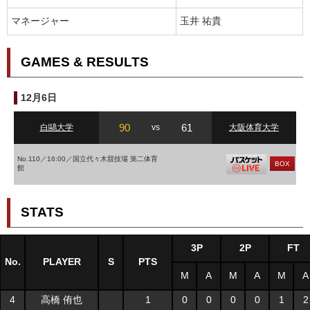
マネージャー
玉井 祐貴
GAMES & RESULTS
12月6日
90
61
白鷗大学
vs
大阪体育大学
No.110／16:00／国立代々木競技場 第二体育
BOX
館
STATS
3P
2P
FT
No.
PLAYER
S
PTS
M
A
M
A
M
A
4
高橋 侑也
1
0
0
0
0
1
2