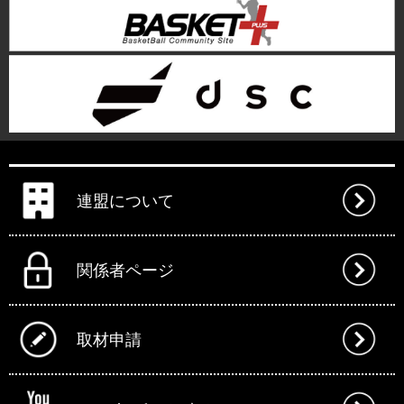
連盟について
関係者ページ
取材申請