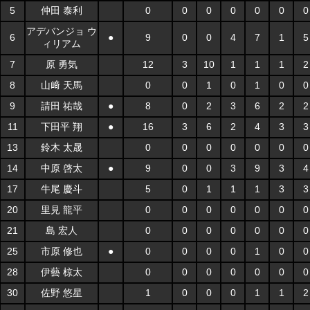
5
仲田 泰利
0
0
0
0
0
0
0
アデバンジョ ウ
6
●
9
0
0
4
7
1
5
ィリアム
7
原 勇気
12
3
10
1
1
1
2
8
山﨑 天馬
0
0
1
0
1
0
0
9
請田 祐哉
●
8
0
2
3
6
2
2
11
下田平 翔
●
16
3
6
2
4
3
3
13
鈴木 太晟
0
0
0
0
0
0
0
14
中原 啓太
●
9
0
0
3
9
3
4
17
牛尾 慶斗
5
0
1
1
1
3
3
20
里見 龍平
0
0
0
0
0
0
0
21
島 宏人
0
0
0
0
0
0
0
25
市原 修也
●
0
0
0
0
1
0
0
28
伊藝 椋太
0
0
0
0
0
0
0
30
佐野 悠星
1
0
0
0
1
1
2