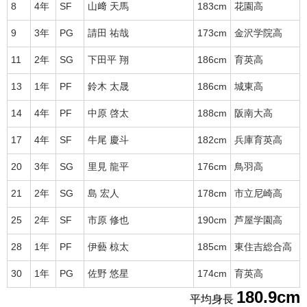
8
4年
SF
山﨑 天馬
183cm
花園高
9
3年
PG
請田 祐哉
173cm
金沢学院高
11
2年
SG
下田平 翔
186cm
育英高
13
1年
PF
鈴木 太晟
186cm
城東高
14
4年
PF
中原 啓太
188cm
阪南大高
17
4年
SF
牛尾 慶斗
182cm
兵庫育英高
20
3年
SG
里見 龍平
176cm
鳥羽高
21
2年
SG
島 宏人
178cm
市立尼崎高
25
2年
SF
市原 修也
190cm
芦屋学園高
28
1年
PF
伊藝 椋太
185cm
東住吉総合高
30
1年
PG
佐野 悠星
174cm
育英高
180.9cm
平均身長