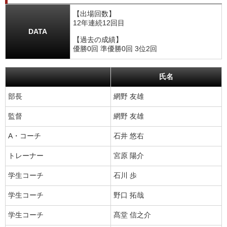
【出場回数】
12年連続12回目
DATA
【過去の成績】
優勝0回 準優勝0回 3位2回
氏名
部長
網野 友雄
監督
網野 友雄
A・コーチ
石井 悠右
トレーナー
宮原 陽介
学生コーチ
石川 歩
学生コーチ
野口 拓哉
学生コーチ
髙堂 信之介