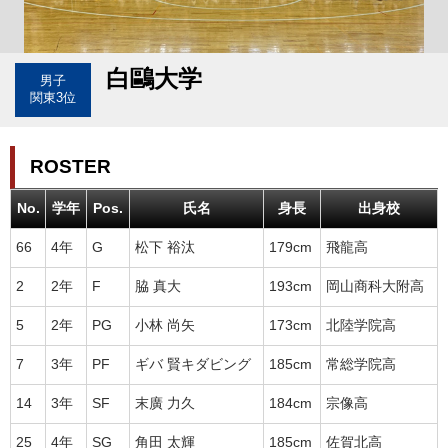
白鷗大学
男子
関東3位
ROSTER
No.
学年
Pos.
氏名
身長
出身校
66
4年
G
松下 裕汰
179cm
飛龍高
2
2年
F
脇 真大
193cm
岡山商科大附高
5
2年
PG
小林 尚矢
173cm
北陸学院高
7
3年
PF
ギバ 賢キダビング
185cm
常総学院高
14
3年
SF
末廣 力久
184cm
宗像高
25
4年
SG
角田 太輝
185cm
佐賀北高