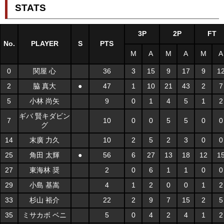
STATS
3P
2P
FT
No.
PLAYER
S
PTS
M
A
M
A
M
A
0
関屋 心
36
3
15
9
17
9
1
2
脇 真大
●
47
1
10
21
43
2
7
5
小林 尚矢
9
0
1
4
5
1
2
ギバ 賢キダビン
7
10
0
0
5
5
0
0
グ
14
末廣 力久
10
2
5
2
3
0
0
25
角田 太輝
●
56
6
27
13
18
12
1
27
東海林 奨
2
0
6
1
1
0
0
29
小島 基嵩
4
1
2
0
0
1
2
33
杉山 裕介
22
2
9
7
15
2
5
35
ミサカボ ベニ
5
0
4
2
4
1
2