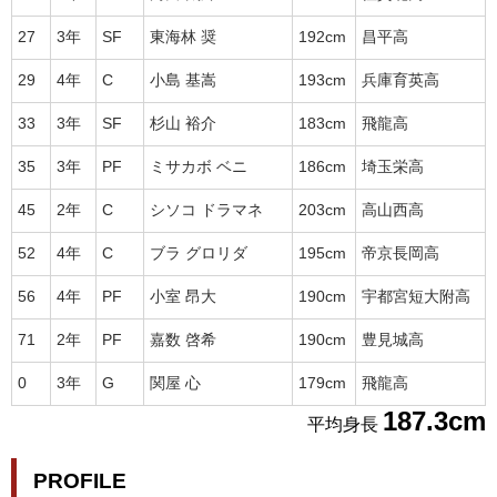
27
3年
SF
東海林 奨
192cm
昌平高
29
4年
C
小島 基嵩
193cm
兵庫育英高
33
3年
SF
杉山 裕介
183cm
飛龍高
35
3年
PF
ミサカボ ベニ
186cm
埼玉栄高
45
2年
C
シソコ ドラマネ
203cm
高山西高
52
4年
C
ブラ グロリダ
195cm
帝京長岡高
56
4年
PF
小室 昂大
190cm
宇都宮短大附高
71
2年
PF
嘉数 啓希
190cm
豊見城高
0
3年
G
関屋 心
179cm
飛龍高
187.3cm
平均身長
PROFILE