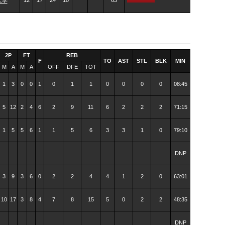
12
17
24
10
63
大学
2P
FT
REB
F
TO
AST
STL
BLK
MIN
M
A
M
A
OFF
DFE
TOT
1
3
0
0
1
0
1
1
0
0
0
0
08:45
5
12
2
4
6
2
9
11
6
2
2
2
71:15
1
5
5
6
1
1
5
6
3
3
1
0
79:10
DNP
3
9
3
6
0
2
2
4
4
1
2
0
63:01
10
17
3
8
4
7
8
15
5
0
2
2
48:35
DNP