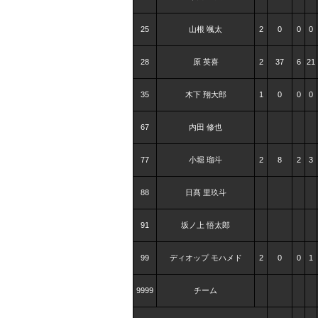
25
山根 颯太
2
0
0
0
28
原 英喜
2
37
6
21
35
木下 翔大郎
1
0
0
0
67
内田 修也
77
小堀 瑠斗
2
8
2
3
88
日髙 里玖斗
91
坂ノ上 悟太郎
99
ディオップ モハメド
2
0
0
1
9999
チーム