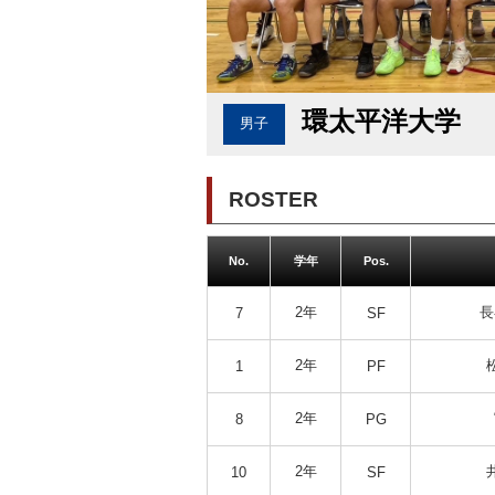
環太平洋大学
男子
ROSTER
No.
学年
Pos.
2年
長
7
SF
2年
1
PF
2年
8
PG
2年
10
SF