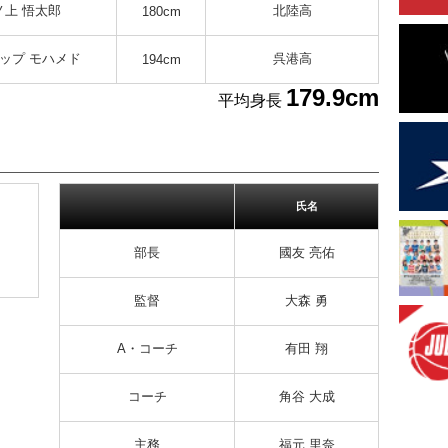
ノ上 悟太郎
北陸高
180cm
ップ モハメド
呉港高
194cm
179.9cm
平均身長
氏名
部長
國友 亮佑
監督
大森 勇
A・コーチ
有田 翔
コーチ
角谷 大成
主務
福元 里奈