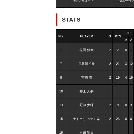
幌46 Mコート
環太平洋
STATS
3P
No.
PLAYER
G
PTS
M
A
1
松田 銀太
2
2
0
1
7
長谷川 立樹
2
21
3
12
8
宮崎 瑛
2
19
4
19
10
井上 大夢
13
野津 大暉
2
9
0
3
15
ナトゥリ ベナミネ
2
23
0
0
19
本田 望天