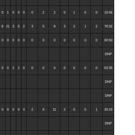
0
1
0
0
0
0
2
2
0
1
0
0
15:56
8
21
3
5
2
3
5
8
3
2
1
2
78:32
0
0
0
0
0
0
0
0
0
0
0
0
00:50
DNP
0
0
2
2
0
0
0
0
0
0
0
0
03:35
DNP
DNP
0
0
0
0
4
2
9
11
2
0
0
1
30:19
DNP