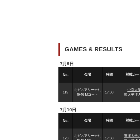
GAMES & RESULTS
7月9日
会場
時間
対戦カー
No.
北ガスアリーナ札
中京大
115
17:30
幌46 Mコート
環太平洋
7月10日
会場
時間
対戦カー
No.
北ガスアリーナ札
東海大学
123
17:30