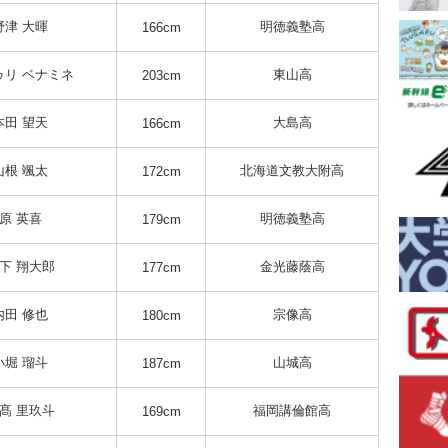
野津 大暉
明徳義塾高
166cm
ゥリ ベナミネ
東山高
203cm
本田 望天
大島高
166cm
山根 颯太
北海道文教大附高
172cm
原 英喜
明徳義塾高
179cm
下 翔大郎
金光藤蔭高
177cm
内田 修也
宗像高
180cm
小堀 瑠斗
山城高
187cm
髙 里玖斗
福岡講倫館高
169cm