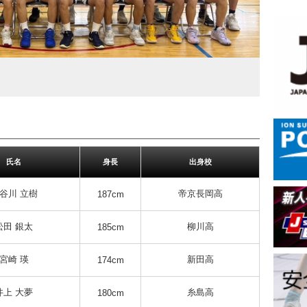
氏名
身長
出身校
谷川 立樹
帝京長岡高
187cm
松田 銀太
柳川高
185cm
宮崎 瑛
新田高
174cm
井上 大夢
糸島高
180cm