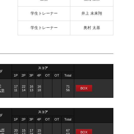
学生トレーナー
井上 未来翔
学生トレーナー
奥村 太基
スコア
ド
1P
2P
3P
4P
OT
OT
Total
学
17
22
16
16
71
BOX
11
14
13
18
56
大学
スコア
ド
1P
2P
3P
4P
OT
OT
Total
九州
20
15
17
15
67
BOX