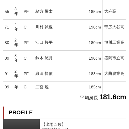
3
緒方 耀太
大麻高
55
PF
185cm
年
4
川村 誠也
帯広大谷高
71
C
190cm
年
2
江口 桜平
旭川工業高
80
PF
180cm
年
3
鈴木 悠月
盛岡市立高
89
C
190cm
年
2
織田 怜依
大曲農業高
91
PF
183cm
年
99
年
C
二宮 煌
185cm
181.6cm
平均身長
PROFILE
【出場回数】