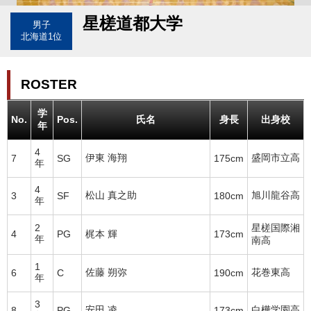
星槎道都大学
男子
北海道1位
ROSTER
学
No.
Pos.
氏名
身長
出身校
年
4
伊東 海翔
盛岡市立高
7
SG
175cm
年
4
松山 真之助
旭川龍谷高
3
SF
180cm
年
2
星槎国際湘
4
PG
梶本 輝
173cm
年
南高
1
佐藤 朔弥
花巻東高
6
C
190cm
年
3
安田 凌
白樺学園高
8
PG
173cm