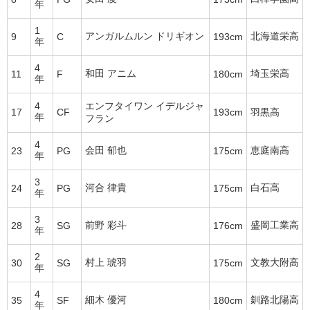
年
1
アンガルムルン ドリギオン
北海道栄高
9
C
193cm
年
4
和田 アニム
埼玉栄高
11
F
180cm
年
4
エンフタイワン イデルジャ
17
CF
193cm
羽黒高
年
フラン
4
会田 郁也
恵庭南高
23
PG
175cm
年
3
河合 律貴
白石高
24
PG
175cm
年
3
前野 彩斗
盛岡工業高
28
SG
176cm
年
2
村上 琥羽
文教大附高
30
SG
175cm
年
4
細木 優河
釧路北陽高
35
SF
180cm
年