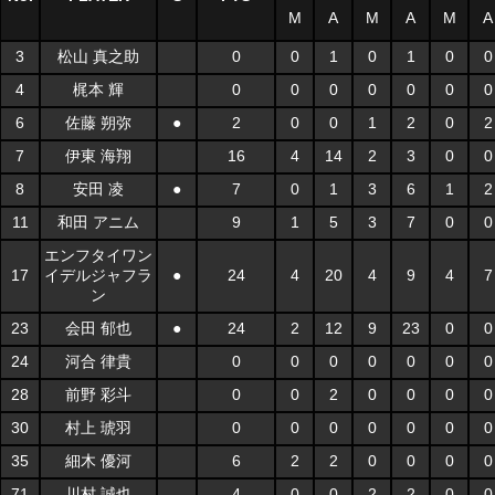
M
A
M
A
M
A
3
松山 真之助
0
0
1
0
1
0
0
4
梶本 輝
0
0
0
0
0
0
0
6
佐藤 朔弥
●
2
0
0
1
2
0
2
7
伊東 海翔
16
4
14
2
3
0
0
8
安田 凌
●
7
0
1
3
6
1
2
11
和田 アニム
9
1
5
3
7
0
0
エンフタイワン
17
イデルジャフラ
●
24
4
20
4
9
4
7
ン
23
会田 郁也
●
24
2
12
9
23
0
0
24
河合 律貴
0
0
0
0
0
0
0
28
前野 彩斗
0
0
2
0
0
0
0
30
村上 琥羽
0
0
0
0
0
0
0
35
細木 優河
6
2
2
0
0
0
0
71
川村 誠也
4
0
0
2
2
0
0