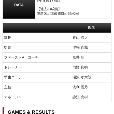
6年連続17回目
DATA
【過去の成績】
優勝0回 準優勝0回 3位0回
氏名
部長
青山 浩之
監督
津梅 直哉
ファーストA・コーチ
松井 陸
トレーナー
内野 真明
学生コーチ
湯沢 孝太朗
主務
浅利 雪乃
マネージャー
諏江 克樹
GAMES & RESULTS