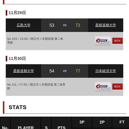
11月29日
53
73
広島大学
vs
星槎道都大学
No.103／13:40／国立代々木競技場 第二体
BOX
育館
11月30日
54
77
星槎道都大学
vs
日本経済大学
No.111／17:50／国立代々木競技場 第二体育
BOX
館
STATS
3P
2P
FT
No.
PLAYER
S
PTS