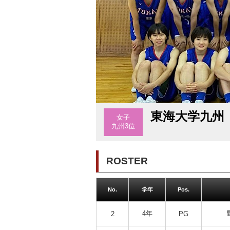
東海大学九州
女子
九州3位
ROSTER
No.
学年
Pos.
4年
2
PG