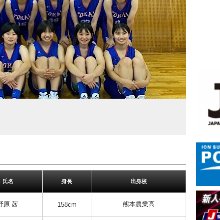
氏名
身長
出身校
野原 茜
熊本農業高
158cm