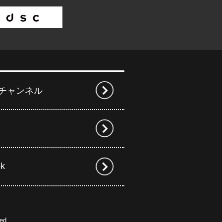
beチャンネル
ok
ed.