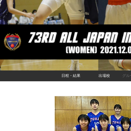
日程・結果
出場校
グル