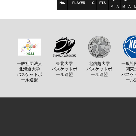
No.
PLAYER
G
PTS
M
A
M
A
一般社団法人
東北大学
北信越大学
一般社
北海道大学
バスケットボ
バスケットボ
関東
バスケットボ
ール連盟
ール連盟
バスケ
ール連盟
ール