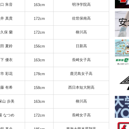
口 朱音
明浄学院高
163cm
井 真貴
佐世保南高
172cm
久保 蘭
柳川高
172cm
田 夏鈴
日新高
156cm
下 優衣
長崎女子高
163cm
市 彩花
鹿児島女子高
178cm
藤 有希
西日本短大附高
158cm
保山 歩美
柳川高
163cm
場 なつめ
長崎女子高
172cm
舘 真央
東海大熊本星翔高