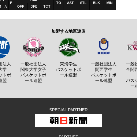
F
TO
AST
STL
BLK
MIN
M
A
OFF
DFE
TOT
加盟する地区連盟
団法人
一般社団法人
東海学生
一般社団法人
一般
大学
関東大学女子
バスケットボ
関西学生
全関
ットボ
バスケットボ
ール連盟
バスケットボ
連盟
ール連盟
ール連盟
バス
ー
SPECIAL PARTNER
PARTNER