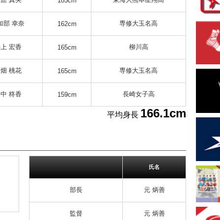
185cm
加部 幸奈
専修大玉名高
162cm
上 宏香
柳川高
165cm
畑 桃花
専修大玉名高
165cm
中 柊香
長崎女子高
159cm
166.1cm
平均身長
氏名
部長
元 炳善
監督
元 炳善