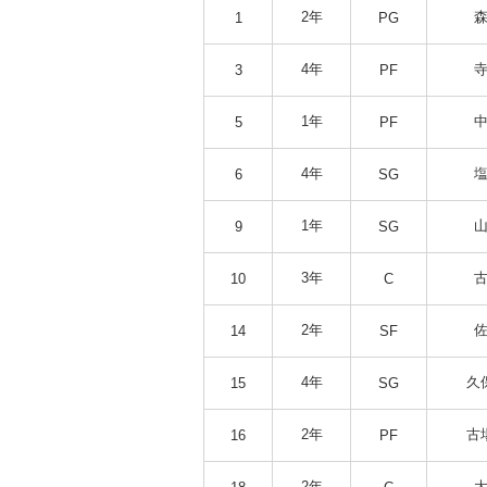
2年
森
1
PG
4年
寺
3
PF
1年
中
5
PF
4年
塩
6
SG
1年
山
9
SG
3年
古
10
C
2年
佐
14
SF
4年
久
15
SG
2年
古
16
PF
2年
大