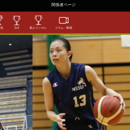
関係者ページ
相佰
3x3
新人インカレ
コラム・動画