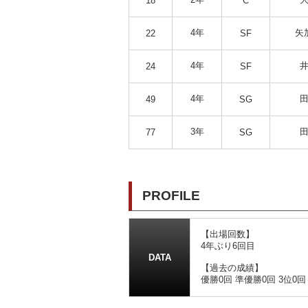
18
C
4年
矢
22
SF
4年
井
24
SF
4年
田
49
SG
3年
田
77
SG
PROFILE
【出場回数】
4年ぶり6回目
DATA
【過去の成績】
優勝0回 準優勝0回 3位0回