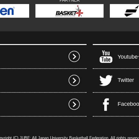
Youtu
Twitter
Facebo
pyright (C) JUBF: All Japan University Basketball Federation. All rights reserv