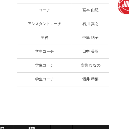
コーチ
宮本 由紀
アシスタントコーチ
石川 真之
主務
中島 結子
学生コーチ
田中 美羽
学生コーチ
高椋 ひなの
学生コーチ
酒井 琴菜
FT
REB