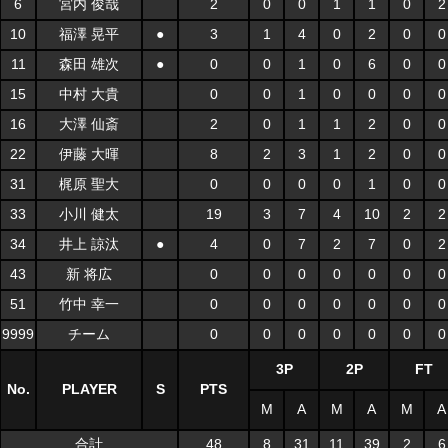
6
宮内 俊哉
2
0
0
1
1
0
2
10
福澤 晃平
●
3
1
4
0
2
0
0
11
森田 雄次
●
0
0
1
0
6
0
0
15
中村 大貴
0
0
1
0
0
0
0
16
大澤 仙斎
2
0
1
1
2
0
0
22
伊藤 大暉
8
2
3
1
2
0
0
31
梶原 聖大
0
0
0
0
1
0
0
33
小川 健太
19
3
7
4
10
2
2
34
井上 諒汰
●
4
0
7
2
7
0
2
43
新 将広
0
0
0
0
0
0
0
51
竹中 幸一
0
0
0
0
0
0
0
9999
チーム
0
0
0
0
0
0
0
3P
2P
FT
No.
PLAYER
S
PTS
M
A
M
A
M
A
合計
48
8
31
11
39
2
6