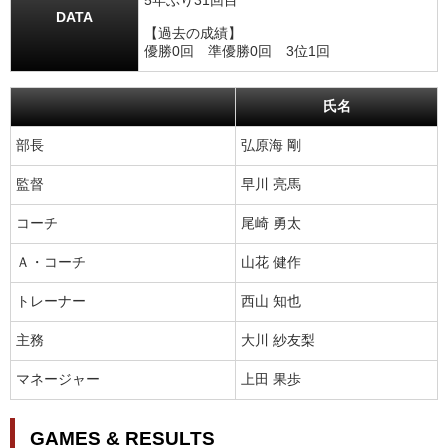
5年ぶり31回目
DATA
【過去の成績】
優勝0回 準優勝0回 3位1回
氏名
部長
弘原海 剛
監督
早川 亮馬
コーチ
尾崎 勇太
Ａ・コーチ
山花 健作
トレーナー
西山 知也
主務
大川 紗友梨
マネージャー
上田 果歩
GAMES & RESULTS