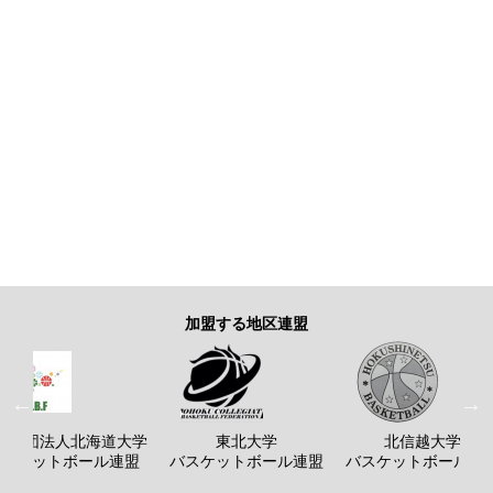
加盟する地区連盟
般社団法人北海道大学
東北大学
北信越大学
バスケットボール連盟
バスケットボール連盟
バスケットボール連