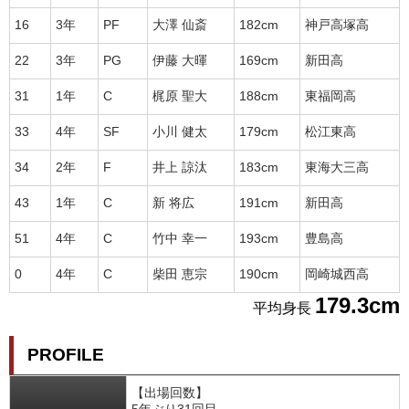
16
3年
PF
大澤 仙斎
182cm
神戸高塚高
22
3年
PG
伊藤 大暉
169cm
新田高
31
1年
C
梶原 聖大
188cm
東福岡高
33
4年
SF
小川 健太
179cm
松江東高
34
2年
F
井上 諒汰
183cm
東海大三高
43
1年
C
新 将広
191cm
新田高
51
4年
C
竹中 幸一
193cm
豊島高
0
4年
C
柴田 恵宗
190cm
岡崎城西高
179.3cm
平均身長
PROFILE
【出場回数】