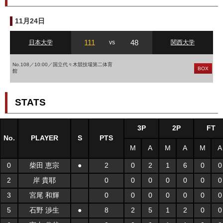
11月24日
111
48
日本大学
vs
関西大学
No.108／10:00／国立代々木競技場第二体育
BOX
館
STATS
3P
2P
FT
No.
PLAYER
S
PTS
M
A
M
A
M
A
0
柴田 恵宗
●
2
0
2
1
6
0
0
2
岸 貴耶
0
0
0
0
0
0
0
3
宮尾 和輝
0
0
0
0
0
0
0
5
石野 渉生
●
8
2
5
1
2
0
0