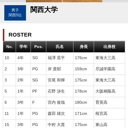
関西大学
男子
関西5位
ROSTER
No.
学年
Pos.
氏名
身長
出身校
10
4年
SG
福澤 晃平
176cm
東海大三高
2
3年
PG
岸 貴耶
159cm
尽誠学園高
3
2年
SG
宮尾 和輝
175cm
東海大三高
5
1年
PF
石野 渉生
178cm
大阪桐蔭高
6
3年
F
宮内 俊哉
180cm
育英高
11
1年
PG
森田 雄次
171cm
桜宮高
15
3年
PG
中村 大貴
175cm
東山高