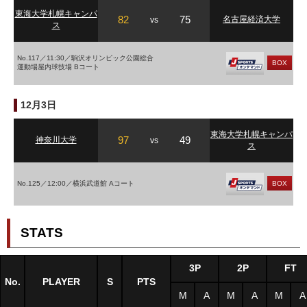
東海大学札幌キャンパ
82
75
名古屋経済大学
vs
ス
No.117／11:30／駒沢オリンピック公園総合
BOX
運動場屋内球技場 Bコート
12月3日
東海大学札幌キャンパ
97
49
神奈川大学
vs
ス
No.125／12:00／横浜武道館 Aコート
BOX
STATS
3P
2P
FT
No.
PLAYER
S
PTS
M
A
M
A
M
A