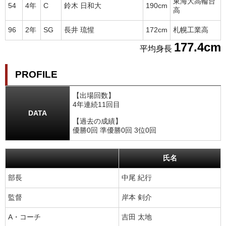
東海大高輪台
54
4年
C
鈴木 日和大
190cm
高
96
2年
SG
長井 琉惺
172cm
札幌工業高
177.4cm
平均身長
PROFILE
【出場回数】
4年連続11回目
DATA
【過去の成績】
優勝0回 準優勝0回 3位0回
氏名
部長
中尾 紀行
監督
岸本 剣介
A・コーチ
吉田 太地