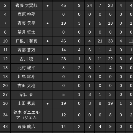
2
齊藤 大翼哉
●
45
9
24
7
28
4
4
4
鹿原 挑夢
0
0
0
0
0
0
0
7
齊藤 天星
●
19
3
7
5
13
0
1
8
望月 哲太
0
0
0
0
0
0
0
10
戸根川 和真
●
46
0
4
21
38
4
1
11
齊藤 蒼万
14
4
6
1
4
0
1
12
古川 稜
●
28
1
8
11
22
3
6
13
北村 峻平
8
2
5
1
4
0
0
18
川島 柊斗
0
0
0
0
0
0
0
20
吉田 太地
0
0
1
0
0
0
0
27
沼口 春
5
1
3
1
3
0
0
30
山田 秀真
●
19
0
3
9
19
1
2
鈴木 ダニエル
34
12
0
0
6
8
0
2
アゴジエム
43
遠藤 航広
14
2
7
4
9
0
0