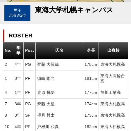
東海大学札幌キャンパス
男子
北海道2位
ROSTER
学
No.
Pos.
氏名
身長
出身校
年
2
4年
PG
齊藤 大翼哉
175cm
東海大札幌高
東海大高輪台
1
3年
PF
須崎 陽向
181cm
高
4
1年
PF
鹿原 挑夢
177cm
旭川工業高
7
3年
PG
齊藤 天星
174cm
東海大札幌高
8
3年
SF
望月 哲太
173cm
東海大札幌高
10
4年
PF
戸根川 和真
182cm
東海大相模高