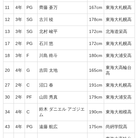
11
4年
PG
齊藤 蒼万
167cm
東海大札幌高
12
3年
SG
古川 稜
178cm
東海大札幌高
13
3年
SG
北村 峻平
172cm
北海道栄高
17
2年
PG
石川 悠
172cm
東海大札幌高
18
3年
F
川島 柊斗
180cm
東海大浦安高
東海大高輪台
20
4年
G
吉田 太地
165cm
高
27
2年
C
沼口 春
191cm
東海大札幌高
30
2年
PF
山田 秀真
179cm
東海大浦安高
鈴木 ダニエル アゴジエ
34
4年
C
190cm
東海大相模高
ム
43
4年
PG
遠藤 航広
175cm
尚絅学院高