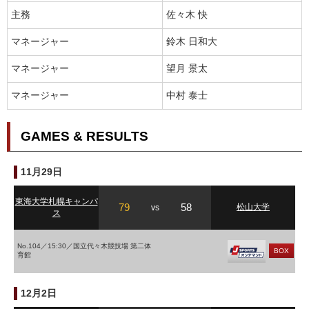
主務
佐々木 快
マネージャー
鈴木 日和大
マネージャー
望月 景太
マネージャー
中村 泰士
GAMES & RESULTS
11月29日
東海大学札幌キャンパ
79
58
松山大学
vs
ス
No.104／15:30／国立代々木競技場 第二体
BOX
育館
12月2日