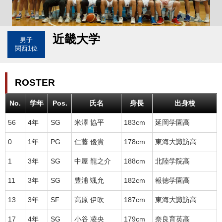
近畿大学
男子
関西1位
ROSTER
No.
学年
Pos.
氏名
身長
出身校
56
4年
SG
米澤 協平
183cm
延岡学園高
0
1年
PG
仁藤 優貴
178cm
東海大諏訪高
1
3年
SG
中屋 龍之介
188cm
北陸学院高
11
3年
SG
豊浦 颯允
182cm
報徳学園高
13
3年
SF
高原 伊吹
187cm
東海大諏訪高
17
4年
SG
小谷 凌央
179cm
奈良育英高