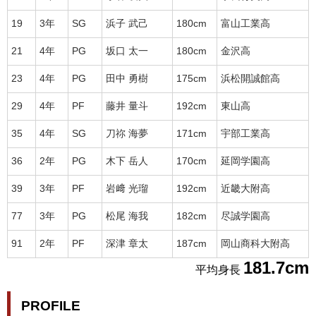
19
3年
SG
浜子 武己
180cm
富山工業高
21
4年
PG
坂口 太一
180cm
金沢高
23
4年
PG
田中 勇樹
175cm
浜松開誠館高
29
4年
PF
藤井 量斗
192cm
東山高
35
4年
SG
刀祢 海夢
171cm
宇部工業高
36
2年
PG
木下 岳人
170cm
延岡学園高
39
3年
PF
岩﨑 光瑠
192cm
近畿大附高
77
3年
PG
松尾 海我
182cm
尽誠学園高
91
2年
PF
深津 章太
187cm
岡山商科大附高
181.7cm
平均身長
PROFILE