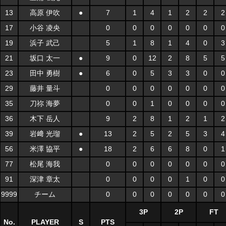
13
高原 伊吹
●
7
1
4
1
2
2
2
17
小谷 凌央
0
0
0
0
0
0
0
19
浜子 武己
5
1
8
1
4
0
3
21
坂口 太一
●
9
0
12
2
8
5
5
23
田中 勇樹
●
6
0
5
3
3
0
0
29
藤井 量斗
0
0
0
0
0
0
0
35
刀祢 海夢
0
0
1
0
0
0
0
36
木下 岳人
9
2
8
1
2
1
2
39
岩﨑 光瑠
●
13
2
5
2
5
3
4
56
米澤 協平
●
18
2
6
6
8
0
1
77
松尾 海我
0
0
0
0
0
0
0
91
深津 章太
0
0
0
0
1
0
0
9999
チーム
0
0
0
0
0
0
0
3P
2P
FT
No.
PLAYER
S
PTS