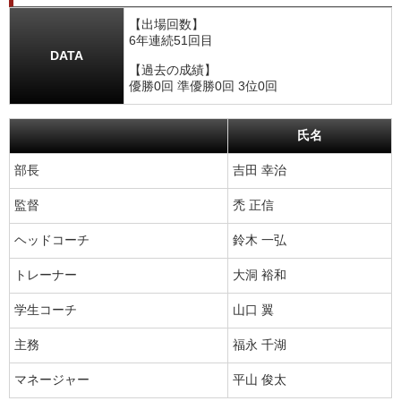
【出場回数】
6年連続51回目
DATA
【過去の成績】
優勝0回 準優勝0回 3位0回
氏名
部長
吉田 幸治
監督
禿 正信
ヘッドコーチ
鈴木 一弘
トレーナー
大洞 裕和
学生コーチ
山口 翼
主務
福永 千湖
マネージャー
平山 俊太