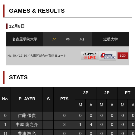
GAMES & RESULTS
12月8日
74
70
名古屋学院大学
vs
近畿大学
No.40／17:30／大田区総合体育館 Bコート
BOX
STATS
3P
2P
FT
No.
PLAYER
S
PTS
M
A
M
A
M
A
0
仁藤 優貴
0
0
0
0
0
0
0
1
中屋 龍之介
3
1
4
0
0
0
0
11
豊浦 颯允
0
0
0
0
0
0
0