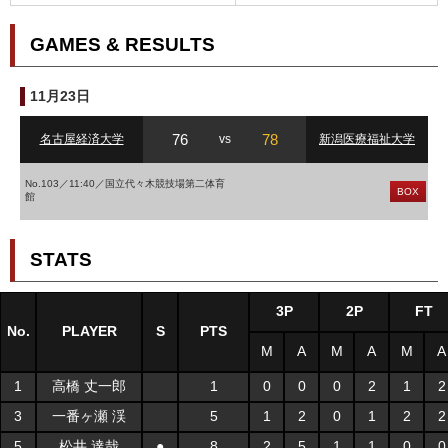
GAMES & RESULTS
11月23日
76
78
名古屋経済大学
vs
新潟医療福祉大学
No.103／11:40／国立代々木競技場第二体育
BOX
館
STATS
3P
2P
FT
No.
PLAYER
S
PTS
M
A
M
A
M
A
1
高橋 丈一郎
1
0
0
0
2
1
2
3
一番ヶ瀬 渓
5
1
2
0
1
2
2
5
松井 達哉
●
8
2
5
1
1
0
0