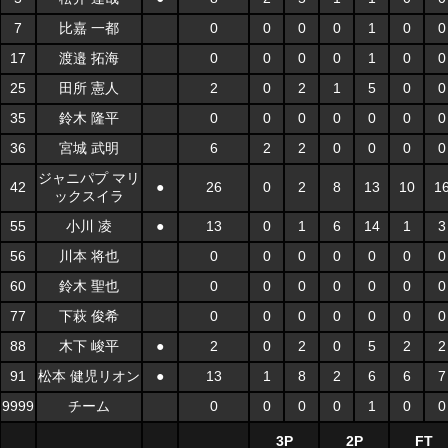
7
比嘉 一都
0
0
0
0
1
0
0
17
渡邉 拓海
0
0
0
0
1
0
0
25
田所 憲人
2
0
2
1
5
0
0
35
鈴木 隆平
0
0
0
0
0
0
0
36
宮城 武明
6
2
2
0
0
0
0
ジャニパプ マリ
42
●
26
0
2
8
13
10
1
ックスイラ
55
小川 凌
●
13
0
1
6
14
1
3
56
川本 将也
0
0
0
0
0
0
0
60
鈴木 聖也
0
0
0
0
0
0
0
77
下萩 俊希
0
0
0
0
0
0
0
88
木下 峻平
●
2
0
2
0
5
2
2
91
松本 健児リオン
●
13
1
8
2
6
6
7
9999
チーム
0
0
0
0
1
0
0
3P
2P
FT