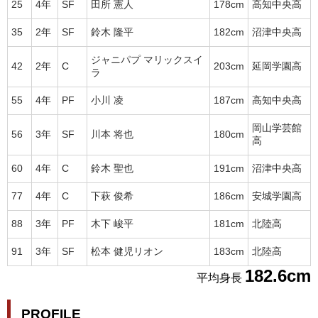
25
4年
SF
田所 憲人
178cm
高知中央高
35
2年
SF
鈴木 隆平
182cm
沼津中央高
ジャニパプ マリックスイ
42
2年
C
203cm
延岡学園高
ラ
55
4年
PF
小川 凌
187cm
高知中央高
岡山学芸館
56
3年
SF
川本 将也
180cm
高
60
4年
C
鈴木 聖也
191cm
沼津中央高
77
4年
C
下萩 俊希
186cm
安城学園高
88
3年
PF
木下 峻平
181cm
北陸高
91
3年
SF
松本 健児リオン
183cm
北陸高
182.6cm
平均身長
PROFILE