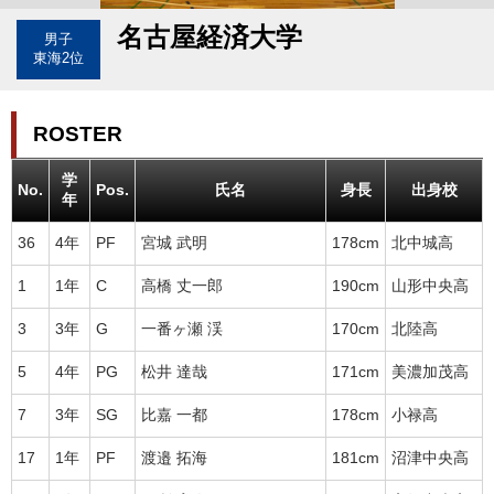
名古屋経済大学
男子
東海2位
ROSTER
学
No.
Pos.
氏名
身長
出身校
年
36
4年
PF
宮城 武明
178cm
北中城高
1
1年
C
高橋 丈一郎
190cm
山形中央高
3
3年
G
一番ヶ瀬 渓
170cm
北陸高
5
4年
PG
松井 達哉
171cm
美濃加茂高
7
3年
SG
比嘉 一都
178cm
小禄高
17
1年
PF
渡邉 拓海
181cm
沼津中央高