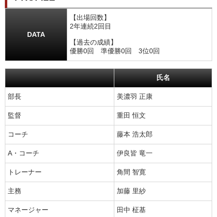
【出場回数】
2年連続2回目
DATA
【過去の成績】
優勝0回 準優勝0回 3位0回
氏名
部長
美濃羽 正康
監督
重田 恒文
コーチ
藤本 浩太郎
A・コーチ
伊良皆 竜一
トレーナー
角間 智寛
主務
加藤 里紗
マネージャー
田中 柾基