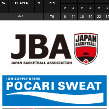
No.
PLAYER
S
PTS
M
A
M
A
M
A
合計
76
6
24
18
50
22
3