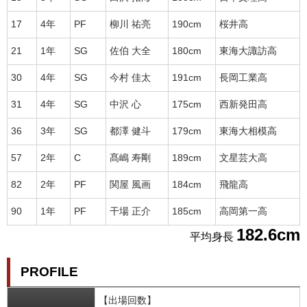
17
4年
PF
柳川 祐亮
190cm
桜井高
21
1年
SG
佐伯 大全
180cm
東海大諏訪高
30
4年
SG
今村 佳太
191cm
長岡工業高
31
4年
SG
中沢 心
175cm
西新発田高
36
3年
SG
都澤 健斗
179cm
東海大相模高
57
2年
C
髙嶋 寿剛
189cm
文星芸大高
82
2年
PF
関屋 風画
184cm
飛龍高
90
1年
PF
干場 正介
185cm
高岡第一高
182.6cm
平均身長
PROFILE
【出場回数】