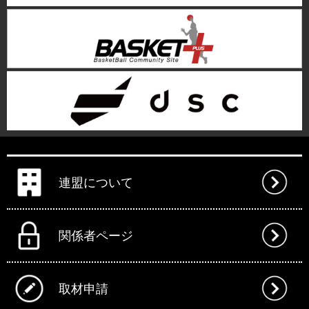
連盟について
関係者ページ
取材申請