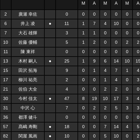
M
A
M
A
M
A
2
廣瀬 幸佐
0
0
0
0
0
0
0
6
井上 凌
●
11
1
7
4
10
0
0
7
大石 雄輝
3
1
1
0
0
0
0
10
佐藤 優輔
5
1
2
0
0
2
2
11
陳 東祥
0
0
0
0
0
0
0
13
木村 嗣人
●
25
1
9
6
14
10
1
15
田沢 拓海
9
0
1
4
7
1
4
17
柳川 祐亮
2
0
0
1
4
0
3
21
佐伯 大全
4
0
0
2
2
0
0
30
今村 佳太
●
47
8
19
10
17
3
4
31
中沢 心
7
0
2
2
5
3
3
36
都澤 健斗
0
0
0
0
0
0
0
57
髙嶋 寿剛
●
18
0
0
7
14
4
5
82
関屋 風画
●
10
0
0
5
10
0
2