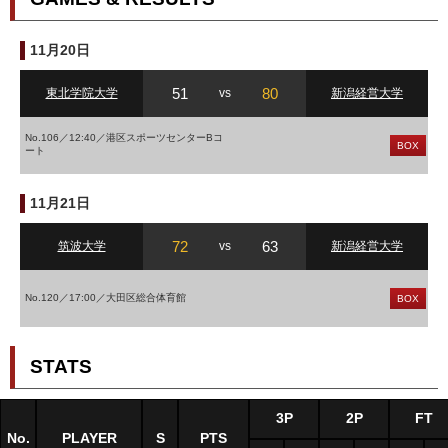
11月20日
51
80
東北学院大学
vs
新潟経営大学
No.106／12:40／港区スポーツセンターBコ
BOX
ート
11月21日
72
63
筑波大学
vs
新潟経営大学
No.120／17:00／大田区総合体育館
BOX
STATS
3P
2P
FT
No.
PLAYER
S
PTS