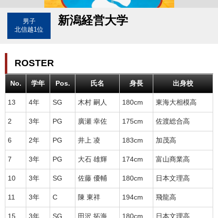
新潟経営大学
男子
北信越1位
ROSTER
No.
学年
Pos.
氏名
身長
出身校
13
4年
SG
木村 嗣人
180cm
東海大相模高
2
3年
PG
廣瀬 幸佐
175cm
佐渡総合高
6
2年
PG
井上 凌
183cm
加茂高
7
3年
PG
大石 雄輝
174cm
富山商業高
10
3年
SG
佐藤 優輔
180cm
日本文理高
11
3年
C
陳 東祥
194cm
飛龍高
15
3年
SG
田沢 拓海
180cm
日本文理高