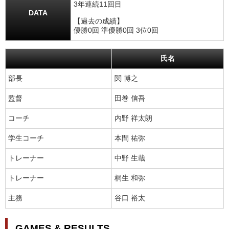
3年連続11回目
DATA
【過去の成績】
優勝0回 準優勝0回 3位0回
氏名
部長
関 博之
監督
田巻 信吾
コーチ
内野 祥太朗
学生コーチ
本間 祐弥
トレーナー
中野 生哉
トレーナー
桐生 和弥
主務
谷口 裕太
GAMES & RESULTS