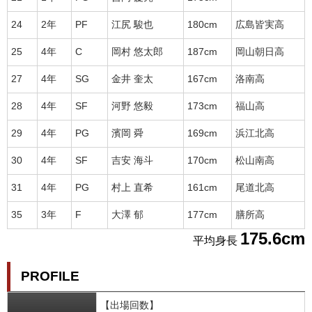
24
2年
PF
江尻 駿也
180cm
広島皆実高
25
4年
C
岡村 悠太郎
187cm
岡山朝日高
27
4年
SG
金井 奎太
167cm
洛南高
28
4年
SF
河野 悠毅
173cm
福山高
29
4年
PG
濱岡 舜
169cm
浜江北高
30
4年
SF
吉安 海斗
170cm
松山南高
31
4年
PG
村上 直希
161cm
尾道北高
35
3年
F
大澤 郁
177cm
膳所高
175.6cm
平均身長
PROFILE
【出場回数】