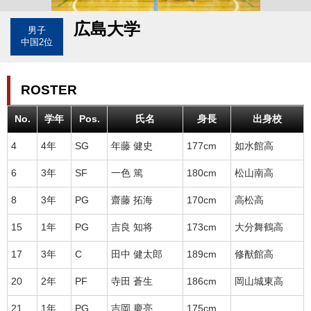
広島大学
男子
中国2位
ROSTER
No.
学年
Pos.
氏名
身長
出身校
4
4年
SG
年藤 健史
177cm
如水館高
6
3年
SF
一色 篤
180cm
松山南高
8
3年
PG
齋藤 拓海
170cm
高松高
15
1年
PG
吉良 知将
173cm
大分舞鶴高
17
3年
C
田中 健太郎
189cm
修猷館高
20
2年
PF
寺田 蒼生
186cm
岡山城東高
21
1年
PG
吉岡 慶亮
175cm