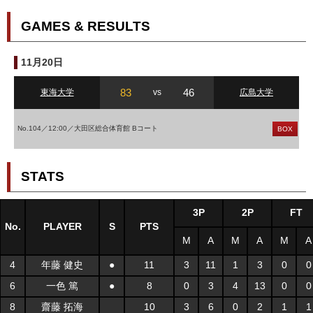
GAMES & RESULTS
11月20日
83
46
東海大学
vs
広島大学
No.104／12:00／大田区総合体育館 Bコート
BOX
STATS
3P
2P
FT
No.
PLAYER
S
PTS
M
A
M
A
M
A
4
年藤 健史
●
11
3
11
1
3
0
0
6
一色 篤
●
8
0
3
4
13
0
0
8
齋藤 拓海
10
3
6
0
2
1
1