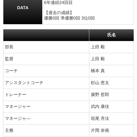
6年連続24回目
DATA
【過去の成績】
優勝0回 準優勝0回 3位0回
氏名
部長
上田 毅
監督
上田 毅
コーチ
橋本 真
アシスタントコーチ
杉山 恵太
トレーナー
廣野 哲郎
マネージャー
武内 康佳
マネージャ―
垣尾 舟汰
主務
片岡 奈南