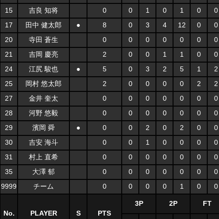
15
吉良 知将
0
0
1
0
1
0
0
17
田中 健太郎
●
8
0
3
4
12
0
0
20
寺田 蒼生
0
0
0
0
0
0
0
21
吉岡 慶亮
2
0
0
1
1
0
0
24
江尻 駿也
●
5
0
3
2
5
1
2
25
岡村 悠太郎
2
0
0
0
0
2
2
27
金井 奎太
0
0
0
0
0
0
0
28
河野 悠毅
0
0
0
0
0
0
0
29
濱岡 舜
●
0
0
2
0
2
0
0
30
吉安 海斗
0
0
1
0
0
0
0
31
村上 直希
0
0
0
0
0
0
0
35
大澤 郁
0
0
0
0
0
0
0
9999
チーム
0
0
0
0
1
0
0
3P
2P
FT
No.
PLAYER
S
PTS