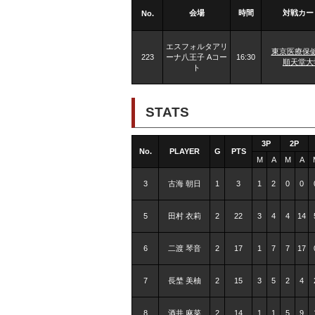
会場
時間
対戦カー
No.
エスフォルタアリ
東京医療保
223
ーナ八王子 Aコー
16:30
順天堂大
ト
STATS
3P
2P
No.
PLAYER
G
PTS
M
A
M
A
3
古海 朝日
1
3
1
2
0
0
5
田村 衣莉
2
22
3
4
4
14
6
二渡 琴音
2
17
1
7
7
17
7
長埜 美柚
2
15
3
5
2
4
8
酒井 麻菜
2
14
1
1
5
9