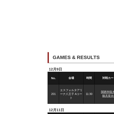
GAMES & RESULTS
12月9日
会場
時間
対戦カー
No.
エスフォルタアリ
関西学院
201
ーナ八王子 Aコー
11:30
順天堂大
ト
12月11日