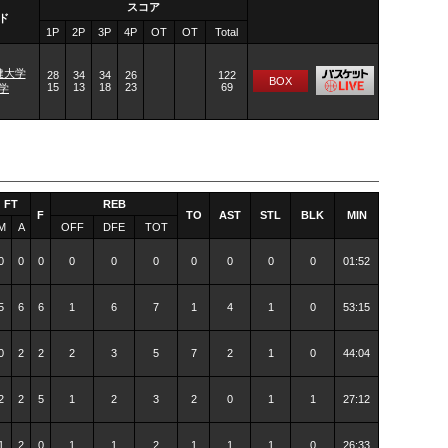
スコア
ド
1P
2P
3P
4P
OT
OT
Total
健大学
28
34
34
26
122
BOX
15
13
18
23
69
学
FT
REB
F
TO
AST
STL
BLK
MIN
M
A
OFF
DFE
TOT
0
0
0
0
0
0
0
0
0
0
01:52
5
6
6
1
6
7
1
4
1
0
53:15
0
2
2
2
3
5
7
2
1
0
44:04
2
2
5
1
2
3
2
0
1
1
27:12
1
2
0
1
1
2
1
1
1
0
26:33