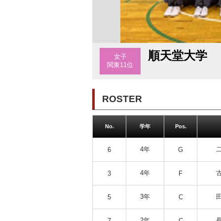
順天堂大学
女子
関東11位
ROSTER
No.
学年
Pos.
4年
6
G
4年
3
F
3年
5
C
2年
7
C