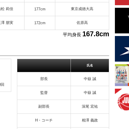
植松 莉佳
東京成徳大高
177cm
玉澤 朋実
佐原高
172cm
167.8cm
平均身長
氏名
部長
中嶽 誠
0回
監督
中嶽 誠
副部長
深尾 宏祐
H・コーチ
相澤 義政