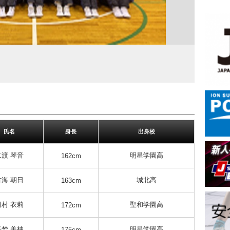
氏名
身長
出身校
二渡 琴音
明星学園高
162cm
古海 朝日
城北高
163cm
田村 衣莉
聖和学園高
172cm
長埜 美柚
明星学園高
175cm