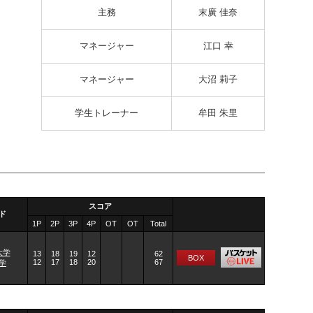
主務
末廣 佳奈
マネージャー
江口 幸
マネージャー
大沼 莉子
学生トレーナー
牟田 朱里
スコア
ド
1P
2P
3P
4P
OT
OT
Total
大学
13
18
19
12
62
BOX
12
17
18
20
67
学