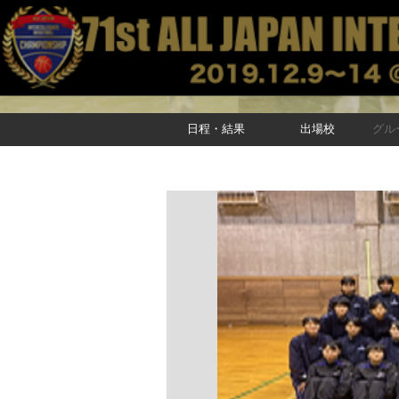
日程・結果
出場校
グル