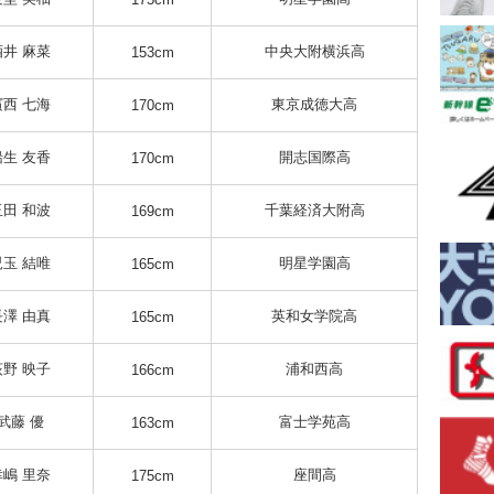
酒井 麻菜
中央大附横浜高
153cm
濱西 七海
東京成徳大高
170cm
船生 友香
開志国際高
170cm
玉田 和波
千葉経済大附高
169cm
児玉 結唯
明星学園高
165cm
長澤 由真
英和女学院高
165cm
荻野 映子
浦和西高
166cm
武藤 優
富士学苑高
163cm
幸嶋 里奈
座間高
175cm