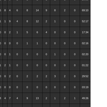
6
8
4
6
8
14
9
8
2
0
69:10
1
1
9
4
8
12
2
1
0
0
52:17
0
0
2
1
5
6
4
0
0
0
17:34
0
0
0
0
1
1
0
0
0
0
02:16
0
0
1
0
0
0
0
1
0
0
02:20
1
2
1
0
0
0
0
0
0
0
01:22
0
0
2
0
2
2
2
3
2
0
29:52
0
0
0
0
0
0
0
0
0
0
03:19
3
4
7
4
9
13
2
1
2
1
49:26