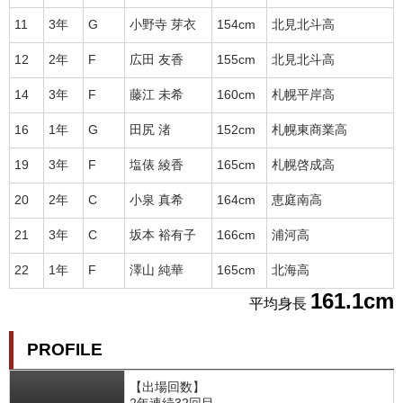
11
3年
G
小野寺 芽衣
154cm
北見北斗高
12
2年
F
広田 友香
155cm
北見北斗高
14
3年
F
藤江 未希
160cm
札幌平岸高
16
1年
G
田尻 渚
152cm
札幌東商業高
19
3年
F
塩俵 綾香
165cm
札幌啓成高
20
2年
C
小泉 真希
164cm
恵庭南高
21
3年
C
坂本 裕有子
166cm
浦河高
22
1年
F
澤山 純華
165cm
北海高
161.1cm
平均身長
PROFILE
【出場回数】