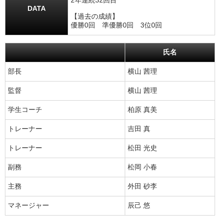
2年連続32回目
DATA
【過去の成績】
優勝0回 準優勝0回 3位0回
氏名
部長
横山 茜理
監督
横山 茜理
学生コーチ
柏原 真美
トレーナー
吉田 真
トレーナー
松田 光史
副務
松岡 小春
主務
外田 砂李
マネージャー
辰己 悠