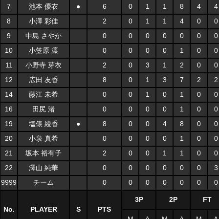
7
池本 優衣
●
6
0
1
1
8
4
4
8
小澤 彩佳
2
0
1
1
4
0
0
9
中島 さやか
0
0
0
0
0
0
0
10
小笠原 凛
0
0
0
0
1
0
0
11
小野寺 芽衣
2
0
3
1
2
0
0
12
広田 友香
8
0
1
3
7
2
2
14
藤江 未希
0
0
1
0
1
0
0
16
田尻 渚
0
0
0
0
1
0
0
19
塩俵 綾香
●
8
0
0
4
8
0
0
20
小泉 真希
0
0
0
0
1
0
0
21
坂本 裕有子
2
0
0
1
1
0
0
22
澤山 純華
0
0
0
0
0
0
3
9999
チーム
0
0
0
0
0
0
0
3P
2P
FT
No.
PLAYER
S
PTS