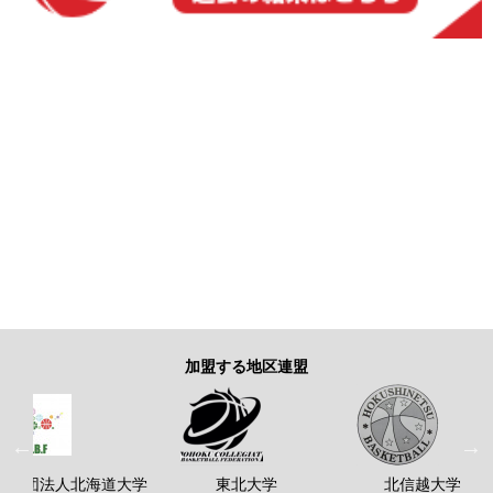
加盟する地区連盟
般社団法人北海道大学
東北大学
北信越大学