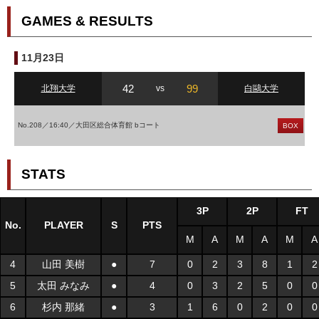
GAMES & RESULTS
11月23日
42
99
北翔大学
vs
白鷗大学
No.208／16:40／大田区総合体育館 bコート
BOX
STATS
3P
2P
FT
No.
PLAYER
S
PTS
M
A
M
A
M
A
4
山田 美樹
●
7
0
2
3
8
1
2
5
太田 みなみ
●
4
0
3
2
5
0
0
6
杉内 那緒
●
3
1
6
0
2
0
0