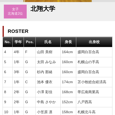
北翔大学
女子
北海道2位
ROSTER
No.
学年
Pos.
氏名
身長
出身校
4
4年
F
山田 美樹
164cm
盛岡白百合高
5
1年
G
太田 みなみ
160cm
札幌山の手高
6
3年
G
杉内 那緒
160cm
盛岡白百合高
7
1年
C
池本 優衣
174cm
苫小牧総合経済高
8
2年
G
小澤 彩佳
168cm
帯広南商業高
9
2年
G
中島 さやか
152cm
八戸西高
10
1年
G
小笠原 凛
158cm
札幌北斗高