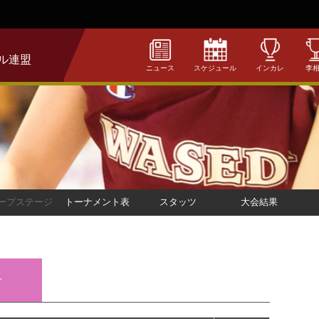
ル連盟
ニュース
スケジュール
インカレ
李
ープステージ
トーナメント表
スタッツ
大会結果
子