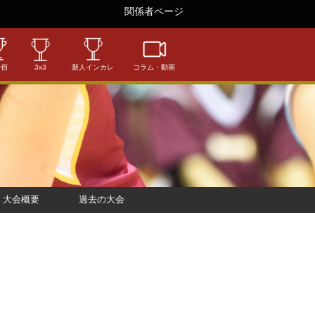
関係者ページ
相佰
3x3
新人インカレ
コラム・動画
大会概要
過去の大会