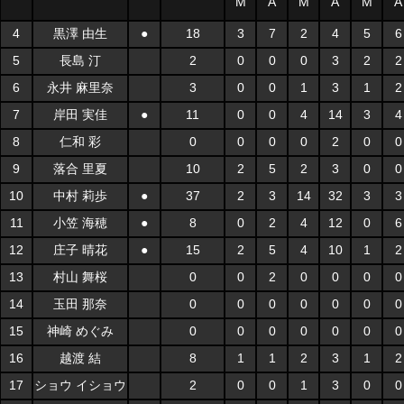
M
A
M
A
M
A
4
黒澤 由生
●
18
3
7
2
4
5
6
5
長島 汀
2
0
0
0
3
2
2
6
永井 麻里奈
3
0
0
1
3
1
2
7
岸田 実佳
●
11
0
0
4
14
3
4
8
仁和 彩
0
0
0
0
2
0
0
9
落合 里夏
10
2
5
2
3
0
0
10
中村 莉歩
●
37
2
3
14
32
3
3
11
小笠 海穂
●
8
0
2
4
12
0
6
12
庄子 晴花
●
15
2
5
4
10
1
2
13
村山 舞桜
0
0
2
0
0
0
0
14
玉田 那奈
0
0
0
0
0
0
0
15
神崎 めぐみ
0
0
0
0
0
0
0
16
越渡 結
8
1
1
2
3
1
2
17
ショウ イショウ
2
0
0
1
3
0
0