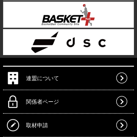
連盟について
関係者ページ
取材申請