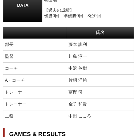
初出場
DATA
【過去の成績】
優勝0回 準優勝0回 3位0回
氏名
部長
藤本 訓利
監督
川島 淳一
コーチ
中沢 英樹
A・コーチ
片桐 洋祐
トレーナー
冨樫 司
トレーナー
金子 和貴
主務
中田 こころ
GAMES & RESULTS