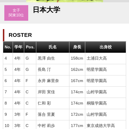
日本大学
女子
関東10位
ROSTER
No.
学年
Pos.
氏名
身長
出身校
4
4年
G
黒澤 由生
158cm
土浦日大高
5
4年
G
長島 汀
162cm
明星学園高
6
4年
F
永井 麻里奈
167cm
明星学園高
7
4年
C
岸田 実佳
174cm
山村学園高
8
4年
C
仁和 彩
174cm
桐蔭学園高
9
3年
F
落合 里夏
172cm
山村学園高
10
3年
C
中村 莉歩
177cm
東京成徳大学高