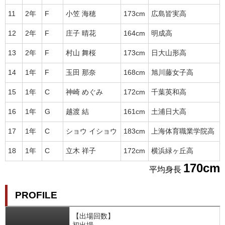
11
2年
F
小笠 海穂
173cm
広島皆実高
12
2年
F
庄子 晴花
164cm
明成高
13
2年
F
村山 舞桜
173cm
日大山形高
14
1年
F
玉田 那奈
168cm
旭川藤女子高
15
1年
C
神崎 めぐみ
172cm
千葉英和高
16
1年
G
越渡 結
161cm
土浦日大高
17
1年
C
ショウ イショウ
183cm
上海体育職業学院高
18
1年
C
立木 祥子
172cm
横浜緑ヶ丘高
170cm
平均身長
PROFILE
【出場回数】