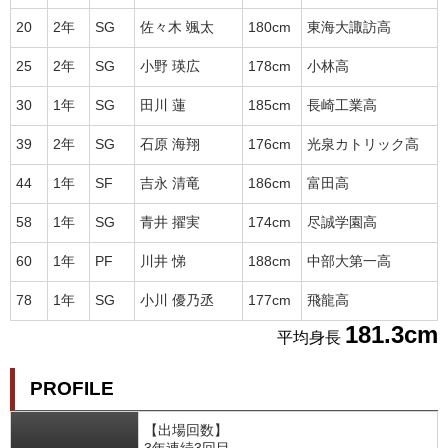
20
2年
SG
佐々木 颯太
180cm
東海大諏訪高
25
2年
SG
小野 瑛広
178cm
小林高
30
1年
SG
田川 蓮
185cm
長崎工業高
39
2年
SG
石原 海翔
176cm
光泉カトリック高
44
1年
SF
吉永 清竜
186cm
富田高
58
1年
SG
青井 擢実
174cm
尽誠学園高
60
1年
PF
川井 悌
188cm
中部大第一高
78
1年
SG
小川 優乃丞
177cm
飛龍高
181.3cm
平均身長
PROFILE
【出場回数】