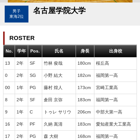
名古屋学院大学
男子
東海2位
ROSTER
No.
学年
Pos.
氏名
身長
出身校
13
2年
SF
竹林 俊哉
180cm
桜丘高
0
2年
SG
小野 結大
182cm
福岡第一高
00
1年
PG
藤村 煌人
173cm
宮崎工業高
8
2年
SF
倉田 京弥
183cm
福岡第一高
9
1年
C
トゥレ サリウ
206cm
中部大第一高
16
2年
PF
久納 嵩清
183cm
愛知産業大工業高
17
2年
PG
森 大樹
168cm
福岡第一高