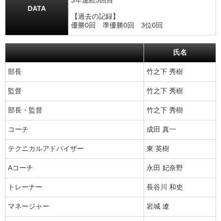
3年連続3回目
DATA
【過去の記録】
優勝0回 準優勝0回 3位0回
氏名
部長
竹之下 秀樹
監督
竹之下 秀樹
部長・監督
竹之下 秀樹
コーチ
成田 真一
テクニカルアドバイザー
東 英樹
Aコーチ
永田 妃奈野
トレーナー
長谷川 和史
マネージャー
岩城 遼