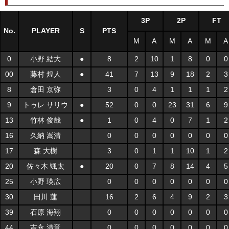
3P
2P
FT
No.
PLAYER
S
PTS
M
A
M
A
M
A
0
小野 結大
●
8
2
10
1
8
0
0
00
藤村 煌人
●
41
7
13
9
18
2
3
8
倉田 京弥
3
0
4
1
1
1
2
9
トゥレ サリウ
●
52
0
0
23
31
6
9
13
竹林 俊哉
●
1
0
4
0
7
1
2
16
久納 嵩清
0
0
0
0
0
0
0
17
森 大樹
3
0
1
1
10
1
2
20
佐々木 颯太
●
20
0
7
8
14
4
5
25
小野 瑛広
0
0
0
0
0
0
0
30
田川 蓮
16
2
6
4
9
2
3
39
石原 海翔
0
0
0
0
0
0
0
44
吉永 清竜
0
0
0
0
0
0
0