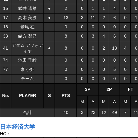
15
武井 遙菜
●
2
0
1
1
4
0
0
17
高木 美波
●
13
3
11
2
6
0
1
18
鷲尾 在
0
0
0
0
0
0
0
33
緒方 梨乃
8
0
3
4
6
0
0
アダム アフォデ
41
●
8
0
0
2
13
4
6
ィヤ
74
池田 千紗
0
0
0
0
0
0
0
77
東 小姫
0
0
1
0
5
0
0
チーム
0
0
0
0
0
0
0
3P
2P
FT
No.
PLAYER
S
PTS
M
A
M
A
M
A
合計
40
3
23
12
49
7
1
日本経済大学
HC：