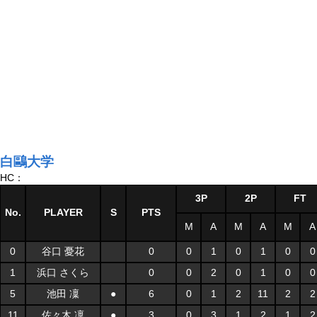
白鷗大学
HC：
3P
2P
FT
No.
PLAYER
S
PTS
M
A
M
A
M
A
0
谷口 憂花
0
0
1
0
1
0
0
1
浜口 さくら
0
0
2
0
1
0
0
5
池田 凜
●
6
0
1
2
11
2
2
11
佐々木 凜
●
3
0
3
1
2
1
2