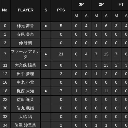
3P
2P
FT
No.
PLAYER
S
PTS
M
A
M
A
M
A
0
柿元 舞音
●
5
0
4
1
6
3
4
1
寺尾 美泉
0
0
0
0
0
0
0
3
仲 珠鶴
0
0
0
0
0
0
0
ファール アミナ
7
●
21
0
4
7
15
7
8
タ
11
大久保 陽菜
●
8
0
3
3
13
2
3
12
田中 夢理
2
0
0
1
2
0
0
16
中老 小雪
0
0
0
0
0
0
0
18
梶西 未知
●
7
1
2
2
11
0
0
22
益田 遥菜
0
0
0
0
0
0
0
30
岩丸 楓姫
0
0
0
0
0
0
0
33
大脇 結
0
0
0
0
0
0
0
34
岩重 沙里菜
2
0
0
1
1
0
0