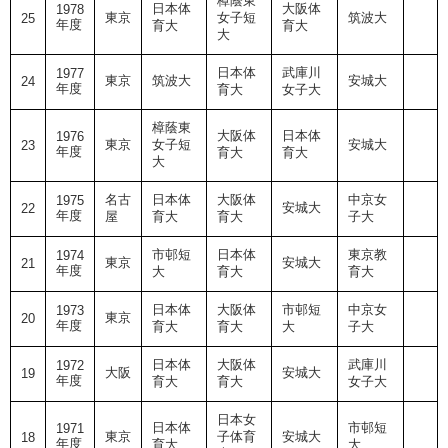
樟蔭東
日本体
大阪体
1978
東京
女子短
筑波大
25
年度
育大
育大
大
日本体
武庫川
1977
東京
筑波大
安城大
24
年度
育大
女子大
樟蔭東
大阪体
日本体
1976
東京
女子短
安城大
23
年度
育大
育大
大
名古
日本体
大阪体
中京女
1975
安城大
22
年度
屋
育大
育大
子大
市邨短
日本体
東京教
1974
東京
安城大
21
年度
大
育大
育大
日本体
大阪体
市邨短
中京女
1973
東京
20
年度
育大
育大
大
子大
日本体
大阪体
武庫川
1972
大阪
安城大
19
年度
育大
育大
女子大
日本女
日本体
市邨短
1971
東京
子体育
安城大
18
年度
育大
大