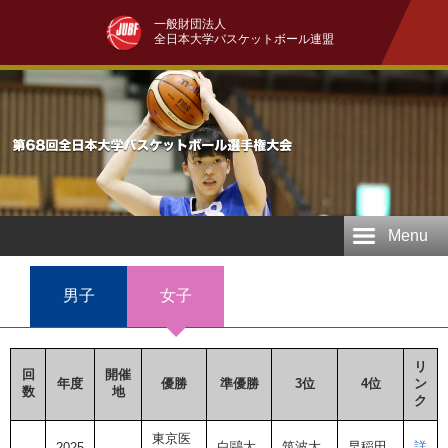
一般財団法人
全日本大学バスケットボール連盟
Menu
男子
女子
リ
回
開催
年度
優勝
準優勝
3位
4位
ン
数
地
ク
東京医
白鷗大
筑波大
早稲田
詳
2025