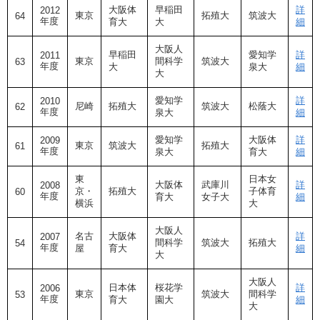
大阪体
早稲田
詳
2012
東京
拓殖大
筑波大
64
年度
育大
大
細
大阪人
早稲田
愛知学
詳
2011
東京
間科学
筑波大
63
年度
大
泉大
細
大
愛知学
詳
2010
尼崎
拓殖大
筑波大
松蔭大
62
年度
泉大
細
愛知学
大阪体
詳
2009
東京
筑波大
拓殖大
61
年度
泉大
育大
細
東
日本女
大阪体
武庫川
詳
2008
京・
拓殖大
子体育
60
年度
育大
女子大
細
横浜
大
大阪人
名古
大阪体
詳
2007
間科学
筑波大
拓殖大
54
年度
屋
育大
細
大
大阪人
日本体
桜花学
詳
2006
東京
筑波大
間科学
53
年度
育大
園大
細
大