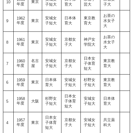
東京
10
年度
子短大
育大
芸大
子大
お茶の
安城女
日本体
東京教
1962
東京
水女子
9
年度
子短大
育大
育大
大
お茶の
安城女
京都女
神戸女
1961
東京
水女子
8
年度
子短大
子大
学院大
大
日本女
名古
安城女
京都女
東京教
1960
子体育
7
年度
屋
子短大
子大
育大
短大
日本体
安城女
杉野女
東京教
1959
東京
6
年度
育大
子短大
子短大
育大
日本女
杉野女
安城女
日本体
1958
大阪
子体育
5
年度
子短大
子短大
育大
短大
日本女
京都女
安城女
共立薬
1957
東京
子体育
4
年度
子大
子短大
科大
短大