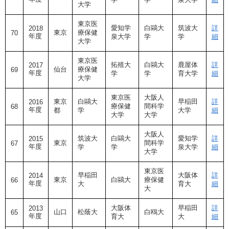
大学
東京医
愛知学
白鷗大
筑波大
詳
2018
東京
療保健
70
年度
泉大学
学
学
細
大学
東京医
拓殖大
白鷗大
鹿屋体
詳
2017
仙台
療保健
69
年度
学
学
育大学
細
大学
東京医
大阪人
東京
白鷗大
早稲田
詳
2016
療保健
間科学
68
年度
都
学
大学
細
大学
大学
大阪人
筑波大
白鷗大
愛知学
詳
2015
東京
間科学
67
年度
学
学
泉大学
細
大学
東京医
早稲田
大阪体
詳
2014
東京
白鷗大
療保健
66
年度
大
育大
細
大
大阪体
早稲田
詳
2013
山口
松蔭大
白鴎大
65
年度
育大
大
細