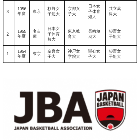
日本女
杉野女
京都女
共立薬
1956
東京
子体育
3
年度
子短大
子大
科大
短大
日本女
名古
東京教
長崎短
杉野女
1955
子体育
2
年度
屋
育大
期大
子短大
短大
奈良女
神戸女
聖心女
杉野女
1954
東京
1
年度
子大
学院大
子大
子短大