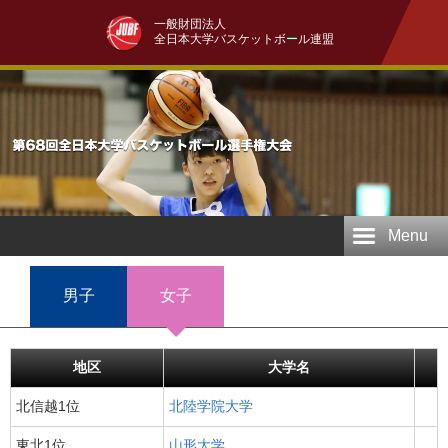
一般財団法人
全日本大学バスケットボール連盟
Menu
男子
女子
地区
大学名
北信越1位
北陸学院大学
東北1位
山形大学