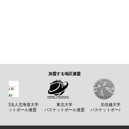
加盟する地区連盟
般社団法人北海道大学
東北大学
北信越大学
バスケットボール連盟
バスケットボール連盟
バスケットボール連