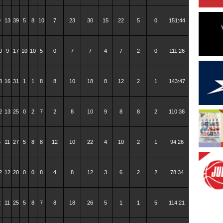
9
13
39
5
8
10
7
23
30
15
22
5
0
151:44
0
9
17
10
10
5
0
7
7
4
7
2
0
111:26
3
16
31
1
1
8
8
10
18
8
12
2
1
143:47
2
13
25
0
2
7
2
8
10
9
8
8
2
110:38
5
11
27
5
8
8
12
10
22
4
10
2
1
94:26
2
12
20
0
0
8
4
8
12
3
6
2
2
78:34
2
11
25
5
8
7
8
18
26
5
1
1
5
114:21