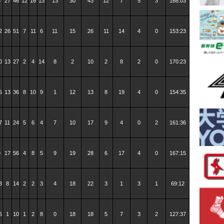
6
27
46
12
16
13
13
30
43
12
7
5
3
168:03
2
26
51
7
11
6
11
15
26
11
14
4
0
153:23
0
13
27
2
4
14
8
2
10
2
8
2
0
170:23
5
13
36
8
10
9
1
12
13
8
19
4
0
154:35
7
11
24
5
6
4
7
10
17
9
4
0
2
161:36
9
17
56
4
8
5
9
19
28
6
17
4
0
167:15
3
8
14
2
2
3
4
18
22
3
1
3
1
69:12
6
1
10
1
2
8
0
18
18
5
7
3
2
127:37