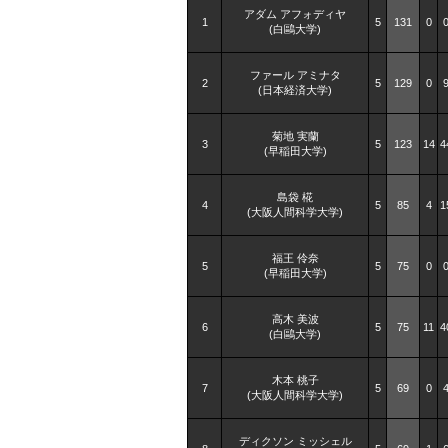
アダム アフォディヤ
1
5
131
0
(白鷗大学)
ファール アミナタ
2
5
129
0
(日本経済大学)
菊地 実蘭
3
5
123
14
4
(早稲田大学)
島袋 椛
4
5
85
4
1
(大阪人間科学大学)
福王 伶奈
5
5
75
0
(早稲田大学)
高木 美波
6
5
75
11
4
(白鷗大学)
木本 桃子
7
5
69
0
(大阪人間科学大学)
ディクソン ミッシェル