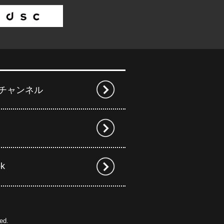
beチャンネル
ok
ed.