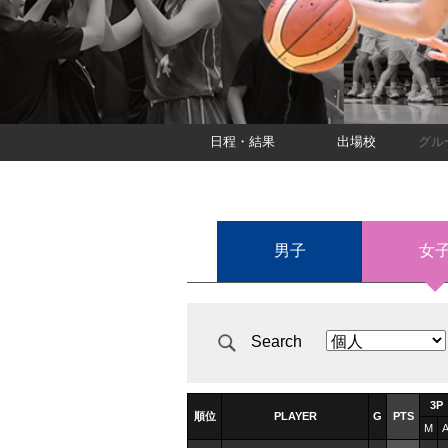
日程・結果
出場校
グル
男子
女
Search
3P
順位
PLAYER
G
PTS
M