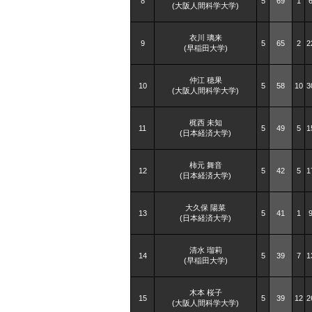
8
5
69
1
(大阪人間科学大学)
衣川 璃来
9
5
65
2
2
(早稲田大学)
仲江 穂果
10
5
58
10
3
(大阪人間科学大学)
梶西 未知
11
5
49
5
1
(日本経済大学)
柿元 舞音
12
5
42
5
1
(日本経済大学)
大久保 陽菜
13
5
41
1
(日本経済大学)
清水 瑠莉
14
5
39
7
1
(早稲田大学)
木本 桜子
15
5
39
12
2
(大阪人間科学大学)