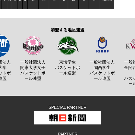
加盟する地区連盟
団法人
一般社団法人
東海学生
一般社団法人
一般
大学
関東大学女子
バスケットボ
関西学生
全関
ットボ
バスケットボ
ール連盟
バスケットボ
連盟
ール連盟
ール連盟
バス
ー
SPECIAL PARTNER
PARTNER