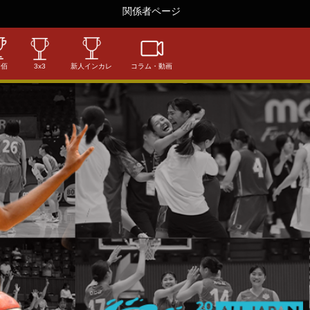
関係者ページ
相佰
3x3
新人インカレ
コラム・動画