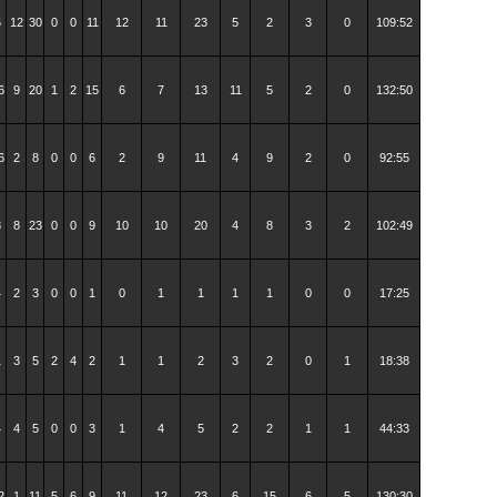
6
12
30
0
0
11
12
11
23
5
2
3
0
109:52
6
9
20
1
2
15
6
7
13
11
5
2
0
132:50
6
2
8
0
0
6
2
9
11
4
9
2
0
92:55
8
8
23
0
0
9
10
10
20
4
8
3
2
102:49
4
2
3
0
0
1
0
1
1
1
1
0
0
17:25
1
3
5
2
4
2
1
1
2
3
2
0
1
18:38
4
4
5
0
0
3
1
4
5
2
2
1
1
44:33
2
1
11
5
6
9
11
12
23
6
15
6
5
130:30