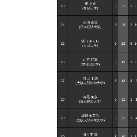
東 小姫
23
5
27
1
(白鷗大学)
生地 蒼葉
24
5
25
2
1
(日本経済大学)
浜口 さくら
25
5
22
6
2
(白鷗大学)
山宮 好葉
26
5
19
1
(早稲田大学)
窪田 千潤
27
5
13
3
(大阪人間科学大学)
寺尾 美泉
28
5
11
1
(日本経済大学)
細川 未菜弥
29
5
11
1
(大阪人間科学大学)
佐々木 凜
30
5
10
1
1