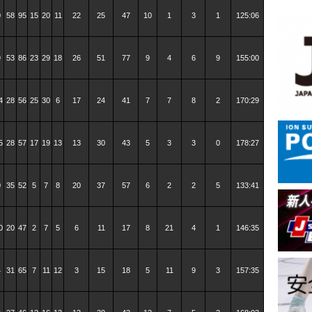
0
58
95
15
20
11
22
25
47
10
1
3
1
125:06
9
53
86
23
29
18
26
51
77
9
4
6
9
155:00
4
28
56
25
30
6
17
24
41
7
7
8
2
170:29
5
28
57
17
19
13
13
30
43
5
3
3
0
178:27
0
35
52
5
7
8
20
37
57
6
2
2
5
133:41
0
20
47
2
7
5
6
11
17
8
21
4
1
146:35
4
31
65
7
11
12
3
15
18
5
11
9
3
157:35