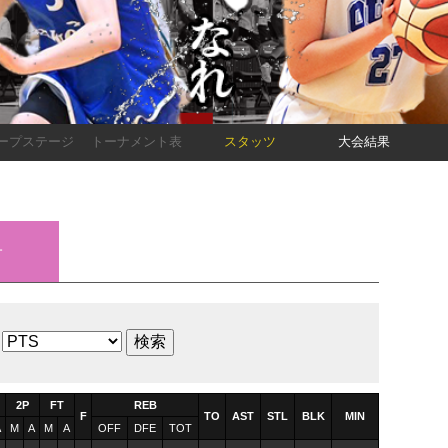
ープステージ
トーナメント表
スタッツ
大会結果
子
2P
FT
REB
F
TO
AST
STL
BLK
MIN
A
M
A
M
A
OFF
DFE
TOT