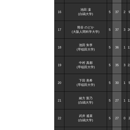
池田 凜
16
5
37
2
(白鷗大学)
熊谷 のどか
17
5
37
3
2
(大阪人間科学大学)
池田 朱李
18
5
36
1
1
(早稲田大学)
中村 真都
19
5
35
3
2
(早稲田大学)
下田 美希
20
5
30
1
(早稲田大学)
緒方 梨乃
21
5
27
1
1
(白鷗大学)
武井 遙菜
22
5
27
0
(白鷗大学)