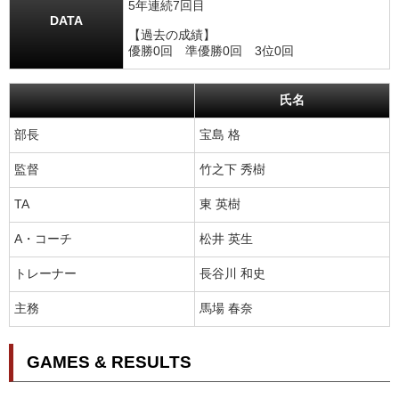
5年連続7回目
DATA
【過去の成績】
優勝0回 準優勝0回 3位0回
氏名
部長
宝島 格
監督
竹之下 秀樹
TA
東 英樹
A・コーチ
松井 英生
トレーナー
長谷川 和史
主務
馬場 春奈
GAMES & RESULTS