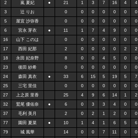
2
嵐 夏妃
●
21
1
3
7
16
4
4
3
辻 りお
0
0
0
0
0
0
0
5
屋宜 沙弥香
0
0
0
0
0
0
0
6
宮永 芽衣
●
11
1
7
4
9
0
0
16
山下 このは
0
0
0
0
0
0
0
17
西田 妃那
2
0
0
0
0
2
2
18
永田 妃奈野
8
0
0
4
5
0
0
23
後田 紗希
0
0
0
0
0
0
0
24
森田 真衣
●
33
6
15
5
19
5
7
25
三宅 里佳
0
0
0
0
0
0
0
27
上之原 里香
25
4
9
6
14
1
2
32
鷲尾 優佑奈
●
6
0
3
3
4
0
0
37
毛利 美月
2
0
2
1
2
0
0
77
園田 夏菜
●
10
1
4
1
6
5
6
79
城 風華
14
0
0
7
11
0
0