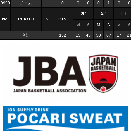
9999
チーム
0
0
0
0
1
0
0
3P
2P
FT
No.
PLAYER
S
PTS
M
A
M
A
M
A
合計
132
13
43
38
87
17
2