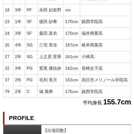
18
3年
PF
永田 妃奈野
cm
23
1年
SF
後田 紗希
170cm
鎮西学院高
24
3年
SF
森田 真衣
170cm
福井商業高
25
4年
SG
三宅 里佳
167cm
岐阜商業高
27
2年
SG
上之原 里香
161cm
小林高
32
3年
PG
鷲尾 優佑奈
162cm
長崎女子高
37
2年
PG
毛利 美月
163cm
四日市メリノール学院高
79
2年
C
城 風華
175cm
鎮西学院高
155.7cm
平均身長
PROFILE
【出場回数】