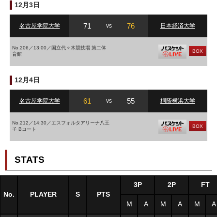
12月3日
71
76
名古屋学院大学
vs
日本経済大学
No.206／13:00／国立代々木競技場 第二体
BOX
育館
12月4日
61
55
名古屋学院大学
vs
桐蔭横浜大学
No.212／14:30／エスフォルタアリーナ八王
BOX
子 Bコート
STATS
3P
2P
FT
No.
PLAYER
S
PTS
M
A
M
A
M
A