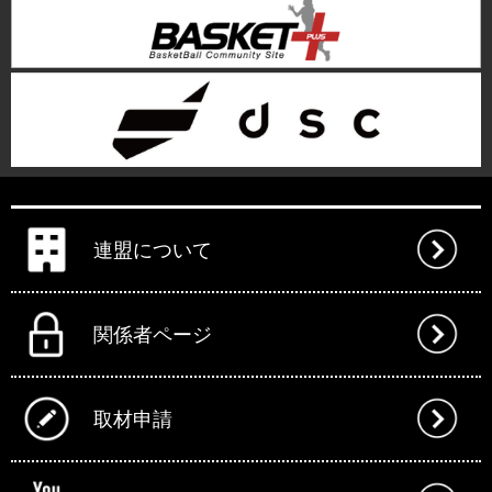
連盟について
関係者ページ
取材申請