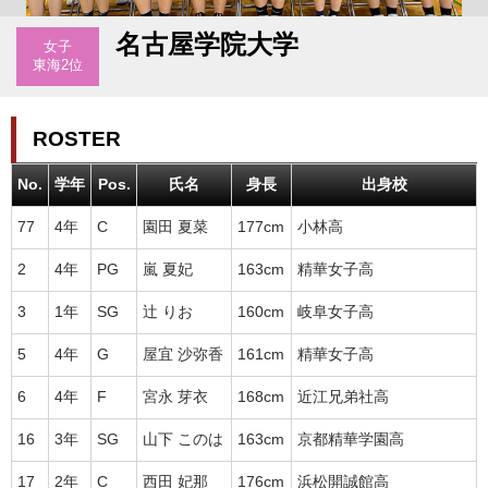
名古屋学院大学
女子
東海2位
ROSTER
No.
学年
Pos.
氏名
身長
出身校
77
4年
C
園田 夏菜
177cm
小林高
2
4年
PG
嵐 夏妃
163cm
精華女子高
3
1年
SG
辻 りお
160cm
岐阜女子高
5
4年
G
屋宜 沙弥香
161cm
精華女子高
6
4年
F
宮永 芽衣
168cm
近江兄弟社高
16
3年
SG
山下 このは
163cm
京都精華学園高
17
2年
C
西田 妃那
176cm
浜松開誠館高