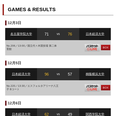
GAMES & RESULTS
12月3日
71
76
名古屋学院大学
vs
日本経済大学
No.206／13:00／国立代々木競技場 第二体
BOX
育館
12月5日
96
57
日本経済大学
vs
桐蔭横浜大学
No.220／13:30／エスフォルタアリーナ八王
BOX
子 Bコート
12月6日
62
49
日本経済大学
vs
関西学院大学