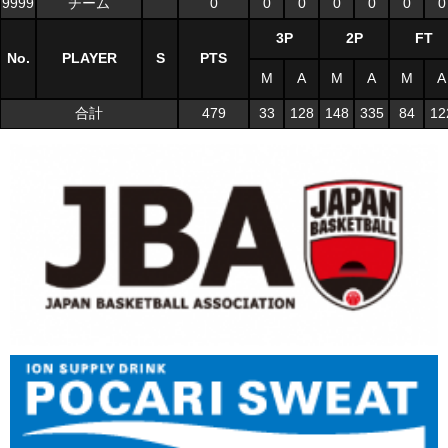
9999
チーム
0
0
0
0
0
0
0
3P
2P
FT
No.
PLAYER
S
PTS
M
A
M
A
M
A
合計
479
33
128
148
335
84
12