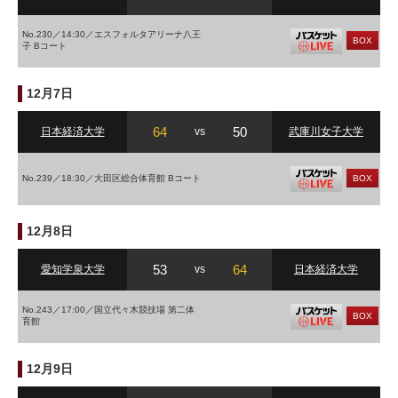
No.230／14:30／エスフォルタアリーナ八王
BOX
子 Bコート
12月7日
64
50
日本経済大学
vs
武庫川女子大学
No.239／18:30／大田区総合体育館 Bコート
BOX
12月8日
53
64
愛知学泉大学
vs
日本経済大学
No.243／17:00／国立代々木競技場 第二体
BOX
育館
12月9日