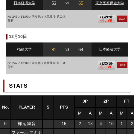
53
65
日本経済大学
vs
東京医療保健大学
No.246／18:00／国立代々木競技場 第二体
BOX
育館
12月10日
91
64
拓殖大学
vs
日本経済大学
No.247／15:00／国立代々木競技場 第二体
BOX
育館
STATS
3P
2P
FT
No.
PLAYER
S
PTS
M
A
M
A
M
A
0
柿元 舞音
15
2
18
4
10
1
2
ファール アミナ