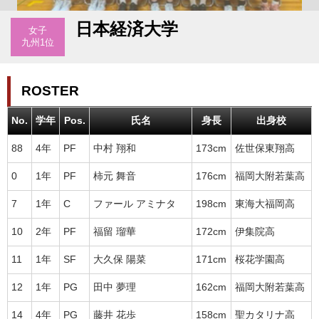
日本経済大学
女子
九州1位
ROSTER
No.
学年
Pos.
氏名
身長
出身校
88
4年
PF
中村 翔和
173cm
佐世保東翔高
0
1年
PF
柿元 舞音
176cm
福岡大附若葉高
7
1年
C
ファール アミナタ
198cm
東海大福岡高
10
2年
PF
福留 瑠華
172cm
伊集院高
11
1年
SF
大久保 陽菜
171cm
桜花学園高
12
1年
PG
田中 夢理
162cm
福岡大附若葉高
14
4年
PG
藤井 花歩
158cm
聖カタリナ高