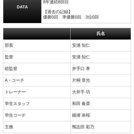
8年連続8回目
DATA
【過去の記録】
優勝0回 準優勝0回 3位0回
氏名
部長
安浦 知仁
監督
安浦 知仁
総監督
井手口 孝
A・コーチ
片桐 章光
トレーナー
大井手 功
学生スタッフ
和田 春菜
学生コーチ
鐘撞 奈桜
主務
鴨志田 彩乃