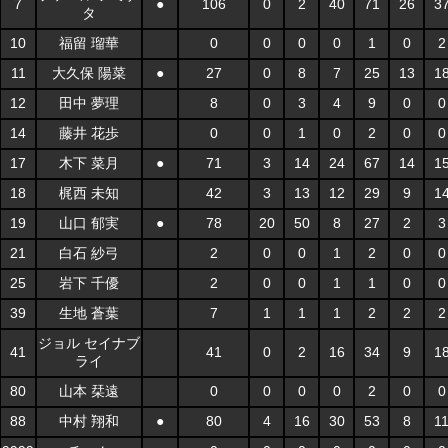
7
●
106
0
2
40
71
26
3
タ
10
福留 瑠華
0
0
0
0
1
0
2
11
大久保 陽菜
●
27
0
8
7
25
13
1
12
田中 夢理
8
0
3
4
9
0
0
14
藤井 花歩
0
0
1
0
2
0
0
17
木下 菜月
●
71
3
14
24
67
14
1
18
梶西 未知
42
3
13
12
29
9
1
19
山口 郁実
●
78
20
50
8
27
2
3
21
白石 紗弓
2
0
0
1
2
0
0
25
岩下 千優
2
0
0
1
1
0
0
39
生地 蒼葉
7
1
1
1
2
2
2
ジョル セイナブ
41
41
0
2
16
34
9
1
ライ
80
山本 栞遠
0
0
0
0
2
0
0
88
中村 翔和
●
80
4
16
30
53
8
1