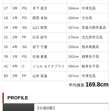
17
3年
PG
木下 菜月
164cm
中津北高
18
1年
PG
梶西 未知
164cm
大分高
19
4年
SG
山口 郁実
167cm
常葉大附常葉高
21
2年
PF
白石 紗弓
174cm
北九州市立高
25
4年
SG
岩下 千優
155cm
熊本商業高
39
1年
PG
生地 蒼葉
162cm
精華女子高
41
4年
C
ジョル セイナブライ
184cm
岐阜女子高
80
3年
PF
山本 栞遠
167cm
中津北高
169.8cm
平均身長
PROFILE
【出場回数】