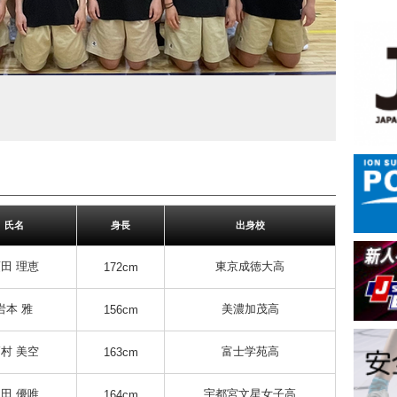
氏名
身長
出身校
田 理恵
東京成徳大高
172cm
岩本 雅
美濃加茂高
156cm
村 美空
富士学苑高
163cm
田 優唯
宇都宮文星女子高
164cm