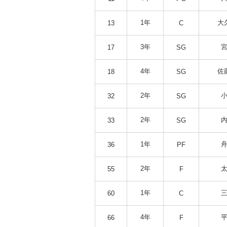
1年
大
13
C
3年
宮
17
SG
4年
佐
18
SG
2年
小
32
SG
2年
内
33
SG
1年
舟
36
PF
2年
太
55
F
1年
三
60
C
4年
平
66
F