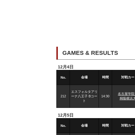
GAMES & RESULTS
12月4日
会場
時間
対戦カー
No.
エスフォルタアリ
名古屋学院
212
ーナ八王子 Bコー
14:30
桐蔭横浜
ト
12月5日
会場
時間
対戦カー
No.