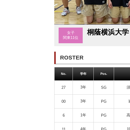
桐蔭横浜大学
女子
関東11位
ROSTER
No.
学年
Pos.
3年
須
27
SG
3年
00
PG
1年
高
6
PG
4年
川
11
PG