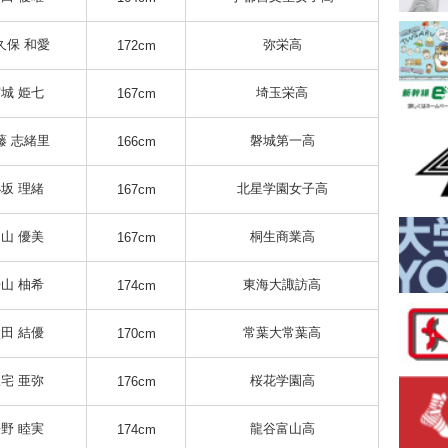
久保 和愛
弥栄高
172cm
城 姫七
埼玉栄高
167cm
藤 志緒里
磐城第一高
166cm
坂 理緒
北星学園女子高
167cm
山 優美
桐生商業高
167cm
山 柚希
東海大諏訪高
174cm
田 結優
常葉大常葉高
170cm
宅 亜弥
桜花学園高
176cm
野 睦実
龍谷富山高
174cm