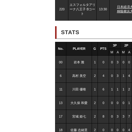
エスフォルタアリ
日本経済
220
ーナ八王子 Bコー
13:30
桐蔭横浜
ト
STATS
3P
2P
No.
PLAYER
G
PTS
M
A
M
A
00
岩本 雅
1
0
0
3
0
0
6
高村 美空
2
4
0
3
1
4
11
川田 優唯
1
6
1
1
1
2
13
大久保 和愛
2
0
0
0
0
1
17
宮城 姫七
2
8
0
3
3
7
18
佐藤 志緒里
2
0
0
0
0
4