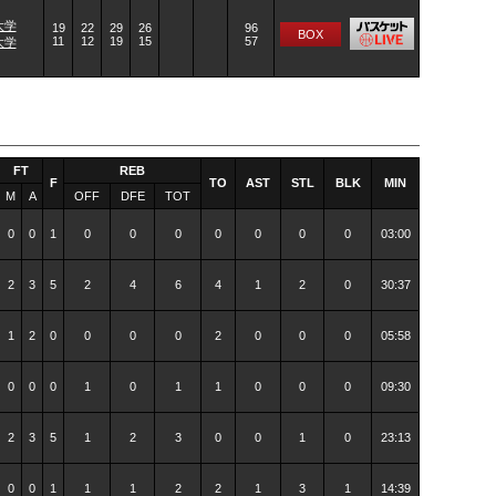
大学
19
22
29
26
96
BOX
11
12
19
15
57
大学
FT
REB
F
TO
AST
STL
BLK
MIN
M
A
OFF
DFE
TOT
0
0
1
0
0
0
0
0
0
0
03:00
2
3
5
2
4
6
4
1
2
0
30:37
1
2
0
0
0
0
2
0
0
0
05:58
0
0
0
1
0
1
1
0
0
0
09:30
2
3
5
1
2
3
0
0
1
0
23:13
0
0
1
1
1
2
2
1
3
1
14:39