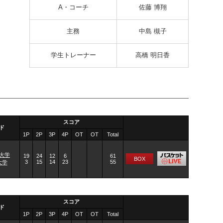
A・コーチ
佐藤 博翔
主務
中島 槻子
学生トレーナー
高橋 明日香
スコア
ド
1P
2P
3P
4P
OT
OT
Total
大学
19
24
12
6
61
BOX
3
15
14
23
55
大学
スコア
ド
1P
2P
3P
4P
OT
OT
Total