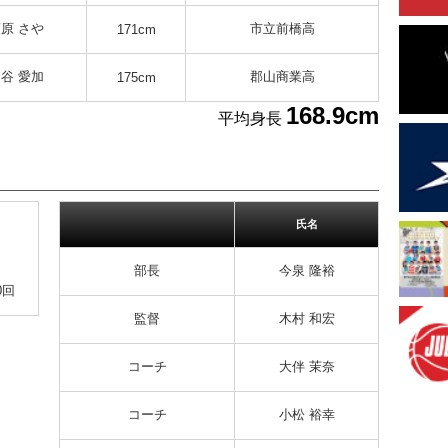
原 さや
市立前橋高
171cm
谷 愛加
郡山商業高
175cm
168.9cm
平均身長
氏名
部長
今泉 隆裕
0回
監督
木村 和宏
コーチ
大伴 茉奈
コーチ
小松 裕幸