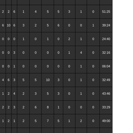
2
2
6
1
4
5
5
3
1
0
51:25
6
10
6
3
2
5
6
0
0
1
39:24
0
0
0
1
0
1
0
2
1
0
24:40
0
0
3
0
0
0
0
1
4
0
32:16
0
0
1
0
0
0
0
0
1
0
06:04
4
6
3
5
5
10
3
0
1
0
32:49
1
2
4
2
3
5
3
0
1
0
43:46
2
2
3
2
6
8
1
0
0
0
33:29
1
2
1
2
5
7
5
1
2
0
49:00