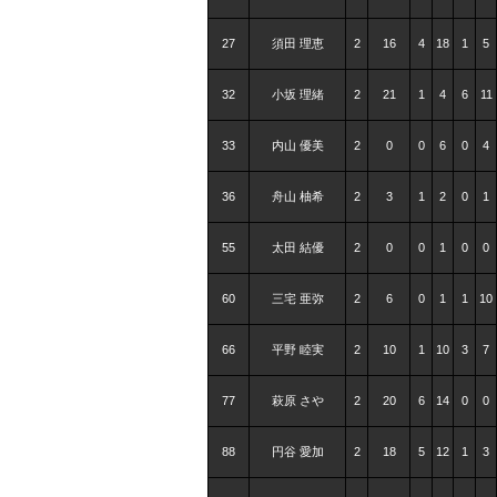
27
須田 理恵
2
16
4
18
1
5
32
小坂 理緒
2
21
1
4
6
11
33
内山 優美
2
0
0
6
0
4
36
舟山 柚希
2
3
1
2
0
1
55
太田 結優
2
0
0
1
0
0
60
三宅 亜弥
2
6
0
1
1
10
66
平野 睦実
2
10
1
10
3
7
77
萩原 さや
2
20
6
14
0
0
88
円谷 愛加
2
18
5
12
1
3