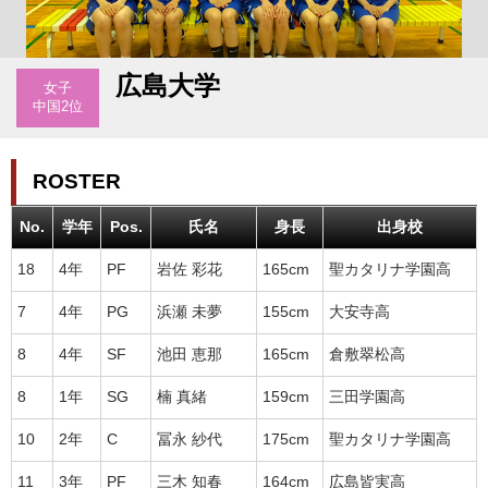
広島大学
女子
中国2位
ROSTER
No.
学年
Pos.
氏名
身長
出身校
18
4年
PF
岩佐 彩花
165cm
聖カタリナ学園高
7
4年
PG
浜瀬 未夢
155cm
大安寺高
8
4年
SF
池田 恵那
165cm
倉敷翠松高
8
1年
SG
楠 真緒
159cm
三田学園高
10
2年
C
冨永 紗代
175cm
聖カタリナ学園高
11
3年
PF
三木 知春
164cm
広島皆実高