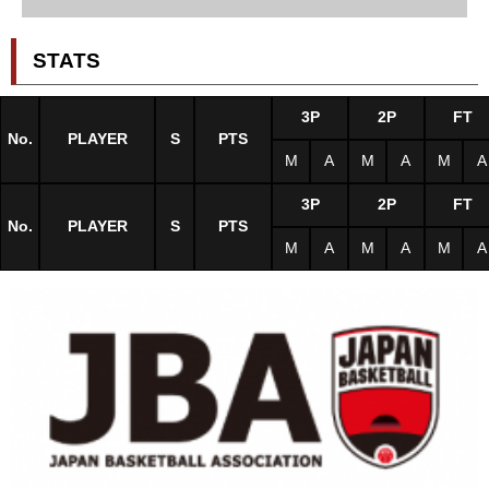
STATS
3P
2P
FT
No.
PLAYER
S
PTS
M
A
M
A
M
A
3P
2P
FT
No.
PLAYER
S
PTS
M
A
M
A
M
A