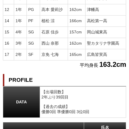
12
1年
PG
高本 愛莉沙
162cm
津幡高
14
1年
PF
植松 涼
166cm
高松第一高
15
4年
SG
石原 佳歩
157cm
岡山城東高
16
3年
SG
西山 奈那
162cm
聖カタリナ学園高
17
2年
SF
京免 七海
165cm
広島皆実高
163.2cm
平均身長
PROFILE
【出場回数】
2年ぶり39回目
DATA
【過去の成績】
優勝0回 準優勝0回 3位0回
氏名