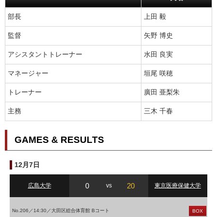
部長
上田 毅
監督
矢野 博史
アシスタントトレーナー
水田 良実
マネージャー
垣尾 咲穂
トレーナー
廣田 亜梨朱
主務
三木 千春
GAMES & RESULTS
12月7日
0
20
広島大学
vs
東京医療保健大学
No.206／14:30／大田区総合体育館 Bコート
BOX