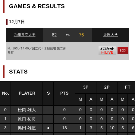
GAMES & RESULTS
12月7日
62
76
九州共立大学
vs
天理大学
No.103／14:00／国立代々木競技場 第二体
BOX
育館
STATS
3P
2P
FT
No.
PLAYER
S
PTS
M
A
M
A
M
A
0
松岡 雄大
0
0
0
0
0
0
0
1
原口 祐将
0
0
0
0
0
0
0
3
奥田 雄伍
●
18
1
3
5
10
5
6