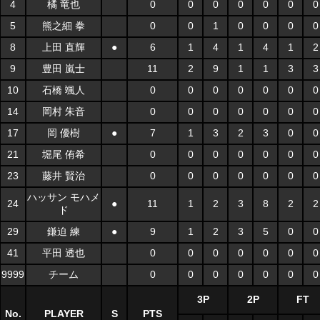
4
橘 竜也
0
0
0
0
0
0
0
5
熊之細 拳
0
0
1
0
0
0
0
8
上田 直輝
●
6
1
4
1
4
1
2
9
豊田 嵐士
11
2
9
1
1
3
3
10
石橋 颯人
0
0
0
0
0
0
0
14
岡村 朱音
0
0
0
0
0
0
0
17
岡 優樹
●
7
1
3
2
3
0
0
21
堀尾 侑希
0
0
0
0
0
0
0
23
藤井 賢治
0
0
0
0
0
0
0
ハッサン モハメ
24
●
11
1
2
3
8
2
2
ド
29
鎌迫 練
●
9
1
2
3
5
0
0
41
平田 透也
0
0
0
0
0
0
0
9999
チーム
0
0
0
0
0
0
0
3P
2P
FT
No.
PLAYER
S
PTS