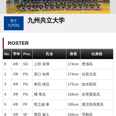
九州共立大学
男子
九州3位
ROSTER
No.
学年
Pos.
氏名
身長
出身校
8
4年
SG
上田 直輝
174cm
豊浦高
1
2年
PG
原口 祐将
174cm
佐賀北高
3
4年
PG
奥田 雄伍
175cm
如水館高
4
3年
PG
橘 竜也
168cm
折尾愛真高
5
4年
PF
熊之細 拳
185cm
鹿児島商業高
9
3年
SF
豊田 嵐士
184cm
早鞆高