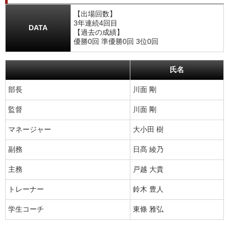
【出場回数】
3年連続4回目
DATA
【過去の成績】
優勝0回 準優勝0回 3位0回
氏名
部長
川面 剛
監督
川面 剛
マネージャー
大小田 樹
副務
日髙 綾乃
主務
戸越 大貴
トレーナー
鈴木 豊人
学生コーチ
東條 雅弘