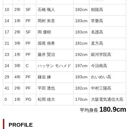
10
2年
SF
石橋 颯人
182cm
柏陵高
14
1年
PF
岡村 朱音
183cm
常磐高
17
2年
SF
岡 優樹
183cm
名護高
21
3年
PF
堀尾 侑希
181cm
直方高
23
1年
PF
藤井 賢治
192cm
銀河学院高
24
3年
C
ハッサン モハメド
197cm
今治南高
29
4年
PF
鎌迫 練
183cm
れいめい高
41
2年
PF
平田 透也
182cm
中村三陽高
0
1年
PG
松岡 雄大
170cm
大阪電気通信大高
180.9cm
平均身長
PROFILE