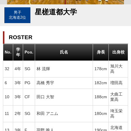
星槎道都大学
男子
北海道2位
ROSTER
学
No.
Pos.
氏名
身長
出身校
年
旭川大
32
4年
SG
林 流輝
178cm
高
6
3年
PG
高橋 秀宇
182cm
増田高
大曲工
10
3年
CF
田口 大智
188cm
業高
埼玉栄
11
2年
SG
和田 アニム
180cm
高
北海道
13
3年
F
羽野 唯人
190cm