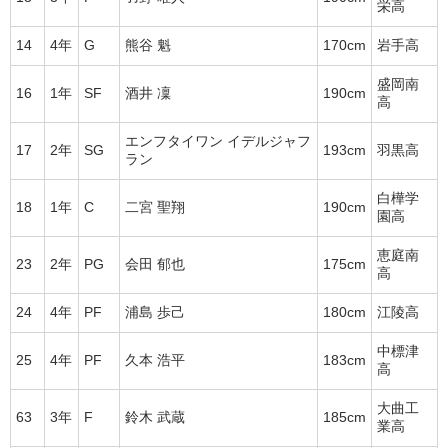
栄高
14
4年
G
熊谷 魁
170cm
岩手高
盛岡南
16
1年
SF
酒井 凜
190cm
高
エンフタイワン イデルジャフ
17
2年
SG
193cm
羽黒高
ラン
白樺学
18
1年
C
二宮 聖翔
190cm
園高
恵庭南
23
2年
PG
会田 郁也
175cm
高
24
4年
PF
浦島 歩己
180cm
江陵高
中標津
25
4年
PF
久本 浩平
183cm
高
大曲工
63
3年
F
鈴木 武蔵
185cm
業高