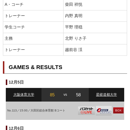
A・コーチ
柴田 祥悦
トレーナー
内野 真明
学生コーチ
平野 理穏
主務
北野 りさ子
トレーナー
越前谷 渓
GAMES & RESULTS
12月5日
85
58
大阪体育大学
vs
星槎道都大学
No.113／15:00／大田区総合体育館 Bコート
BOX
12月6日