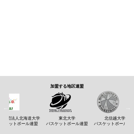
加盟する地区連盟
般社団法人北海道大学
東北大学
北信越大学
バスケットボール連盟
バスケットボール連盟
バスケットボール連