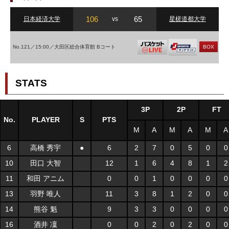
106
65
日本経済大学
vs
星槎道都大学
No.121／15:00／大田区総合体育館 Bコート
BOX
STATS
3P
2P
FT
No.
PLAYER
S
PTS
M
A
M
A
M
A
6
高橋 秀宇
●
6
2
7
0
5
0
0
10
田口 大智
12
1
6
4
8
1
2
11
和田 アニム
0
0
1
0
0
0
0
13
羽野 唯人
11
3
8
1
2
0
0
14
熊谷 魁
9
3
3
0
0
0
0
16
酒井 凜
0
0
2
0
2
0
0