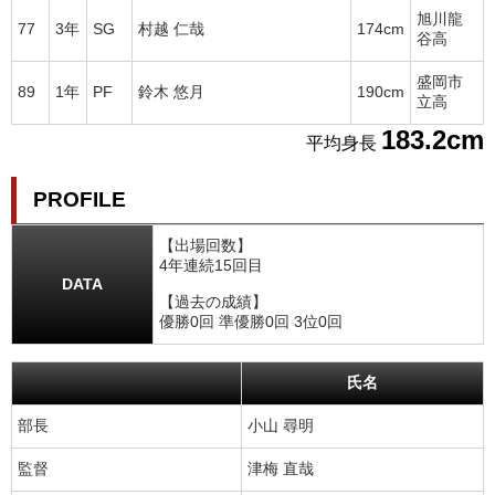
旭川龍
77
3年
SG
村越 仁哉
174cm
谷高
盛岡市
89
1年
PF
鈴木 悠月
190cm
立高
183.2cm
平均身長
PROFILE
【出場回数】
4年連続15回目
DATA
【過去の成績】
優勝0回 準優勝0回 3位0回
氏名
部長
小山 尋明
監督
津梅 直哉