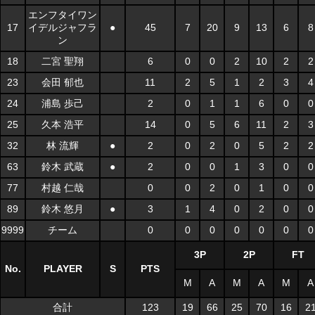
エンフタイワン
17
イデルジャフラ
●
45
7
20
9
13
6
8
ン
18
二宮 聖翔
6
0
0
2
10
2
2
23
会田 郁也
11
2
5
1
2
3
4
24
浦島 歩己
2
0
1
1
6
0
0
25
久本 浩平
14
0
5
6
11
2
3
32
林 流輝
●
2
0
2
0
5
2
2
63
鈴木 武蔵
●
2
0
0
1
3
0
0
77
村越 仁哉
0
0
2
0
1
0
0
89
鈴木 悠月
●
3
1
4
0
2
0
0
9999
チーム
0
0
0
0
0
0
0
3P
2P
FT
No.
PLAYER
S
PTS
M
A
M
A
M
A
合計
123
19
66
25
70
16
2