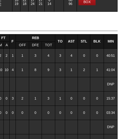
16
22
17
27
6
88
BOX
19
18
24
21
14
96
学
FT
REB
F
TO
AST
STL
BLK
MIN
M
A
OFF
DFE
TOT
2
2
1
1
3
4
3
4
0
0
40:51
10
10
4
1
8
9
3
1
2
1
41:04
DNP
0
0
3
2
1
3
1
0
0
0
15:37
0
0
0
0
0
0
0
0
0
0
03:34
DNP