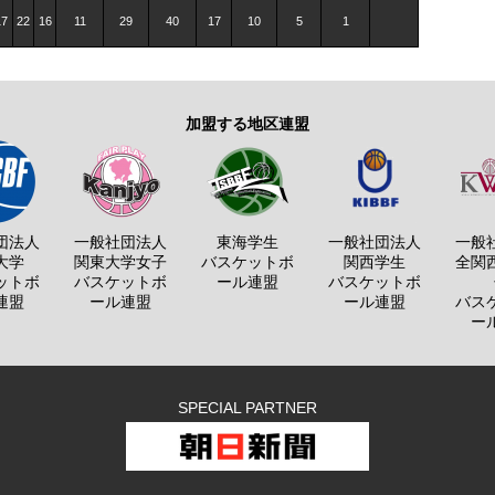
17
22
16
11
29
40
17
10
5
1
加盟する地区連盟
団法人
一般社団法人
東海学生
一般社団法人
一般
大学
関東大学女子
バスケットボ
関西学生
全関
ットボ
バスケットボ
ール連盟
バスケットボ
連盟
ール連盟
ール連盟
バス
ー
SPECIAL PARTNER