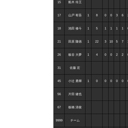
15
船木 伶王
17
山戸 宥吾
1
8
0
0
3
6
18
池田 修斗
1
5
1
1
1
1
21
田原 隆徳
1
22
3
10
5
7
26
板谷 大夢
1
4
0
0
2
2
31
佐藤 宏
45
小辻 勇輝
1
0
0
0
0
0
56
片田 健也
67
板橋 清俊
9999
チーム