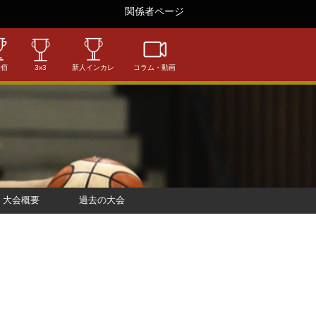
関係者ページ
相佰
3x3
新人インカレ
コラム・動画
大会概要
過去の大会