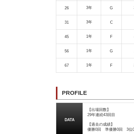
3年
26
G
3年
31
C
1年
45
F
1年
56
G
1年
67
F
PROFILE
【出場回数】
29年連続43回目
DATA
【過去の成績】
優勝0回 準優勝0回 3位