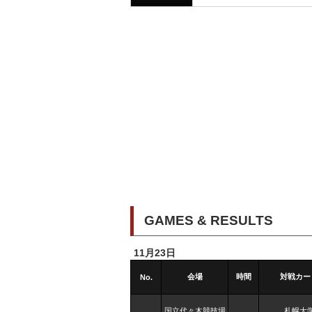
GAMES & RESULTS
11月23日
会場
時間
対戦カー
No.
国立代々木競技場
札幌大