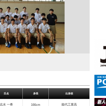
氏名
身長
出身校
志水 一希
能代工業高
166cm