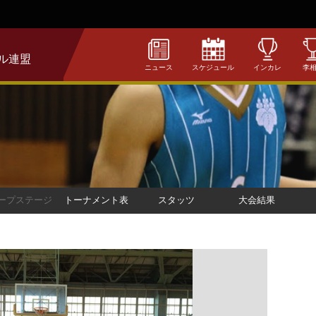
ル連盟
ニュース
スケジュール
インカレ
李
ープステージ
トーナメント表
スタッツ
大会結果