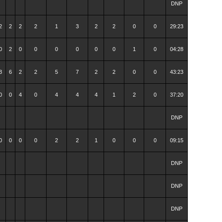
DNP
2
2
2
2
1
3
2
2
0
0
29:23
0
2
0
0
0
0
0
0
1
0
04:28
3
6
2
2
5
7
2
2
0
0
43:23
0
0
4
0
4
4
4
1
2
0
37:20
DNP
0
0
0
0
2
2
1
0
0
0
09:15
DNP
DNP
DNP