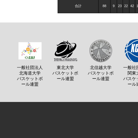
合計
88
9
23
22
42
一般社団法人
東北大学
北信越大学
一般社
北海道大学
バスケットボ
バスケットボ
関東
バスケットボ
ール連盟
ール連盟
バスケ
ール連盟
ール