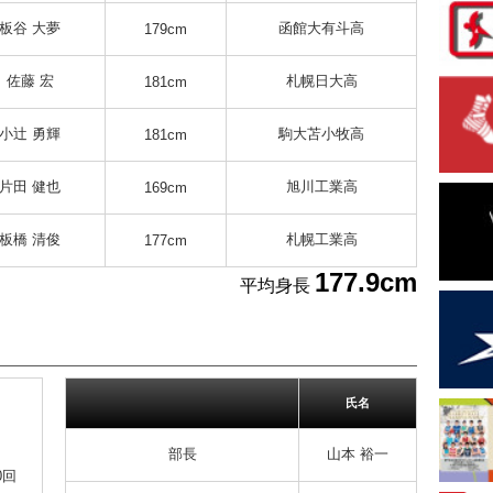
板谷 大夢
函館大有斗高
179cm
佐藤 宏
札幌日大高
181cm
小辻 勇輝
駒大苫小牧高
181cm
片田 健也
旭川工業高
169cm
板橋 清俊
札幌工業高
177cm
177.9cm
平均身長
氏名
部長
山本 裕一
0回