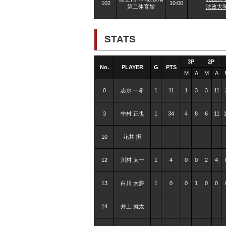
102
10:00
第二体育館
法政大
STATS
3P
2P
No.
PLAYER
G
PTS
M
A
M
A
0
志水 一希
1
11
1
3
3
11
3
中村 正也
1
34
4
8
6
11
10
花井 摂
12
川村 太一
1
4
0
0
2
4
13
白川 大夢
1
0
0
1
0
0
14
井上 就太