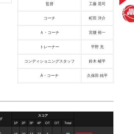
監督
工藤 晃司
コーチ
町田 洋介
Ａ・コーチ
宮腰 裕一
トレーナー
平野 充
コンディショニングスタッフ
鈴木 崚平
A・コーチ
久保田 純平
スコア
ド
1P
2P
3P
4P
OT
OT
Total
学