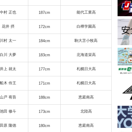
中村 正也
能代工業高
187cm
花井 摂
白樺学園高
172cm
川村 太一
駒大苫小牧高
184cm
白川 大夢
北海道栄高
183cm
井上 就太
札幌日大高
177cm
船木 伶王
札幌日大高
171cm
山戸 宥吾
恵庭南高
188cm
池田 修斗
北陸高
173cm
田原 隆徳
恵庭南高
180cm