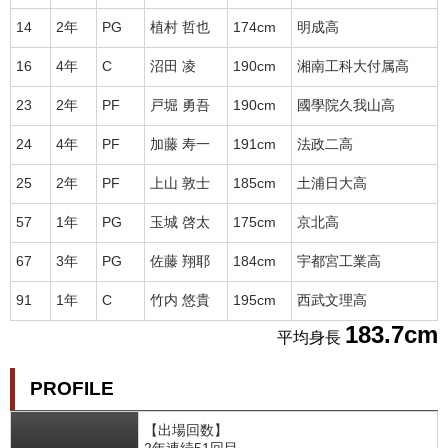
14
2年
PG
植村 哲也
174cm
明成高
16
4年
C
沼田 凌
190cm
湘南工科大付属高
23
2年
PF
戸堀 勇吾
190cm
國學院久我山高
24
4年
PF
加藤 寿一
191cm
法政二高
25
2年
PF
上山 敦士
185cm
土浦日大高
57
1年
PG
玉城 啓太
175cm
京北高
67
3年
PG
佐藤 翔耶
184cm
宇都宮工業高
91
1年
C
竹内 悠貴
195cm
西武文理高
183.7cm
平均身長
PROFILE
【出場回数】