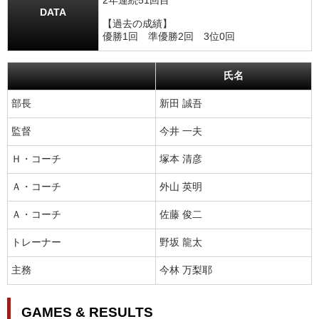
2年連続51回目
DATA
【過去の成績】
優勝1回 準優勝2回 3位0回
氏名
部長
新田 誠吾
監督
今井 一夫
Ｈ・コーチ
塚本 清彦
Ａ・コーチ
外山 英明
Ａ・コーチ
佐藤 俊二
トレーナー
野坂 龍太
主務
今林 万梨耶
GAMES & RESULTS