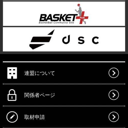
連盟について
関係者ページ
取材申請