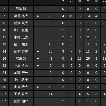
M
A
M
A
M
A
2
田勢 陸
0
0
0
0
0
0
0
7
藤井 祐太
●
26
4
10
5
13
4
5
8
新沢 亮太
0
0
0
0
1
0
0
10
和田 直也
3
1
5
0
2
0
0
11
中野 広大
6
2
4
0
2
0
0
12
柳川 知之
10
0
0
4
11
2
2
14
植村 哲也
●
23
3
7
6
11
2
2
16
沼田 凌
●
41
0
2
16
28
9
1
23
戸堀 勇吾
●
0
0
0
0
6
0
2
24
加藤 寿一
0
0
0
0
0
0
0
25
上山 敦士
0
0
0
0
0
0
0
35
山岸 玲太
●
13
2
6
1
4
5
5
57
玉城 啓太
14
1
2
4
5
3
4
67
佐藤 翔耶
8
2
6
1
1
0
0