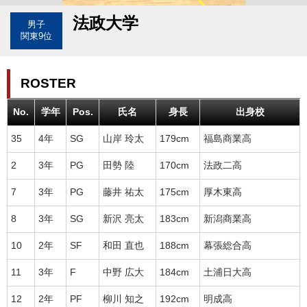
法政大学
男子
関東9位
ROSTER
No.
学年
Pos.
氏名
身長
出身校
35
4年
SG
山岸 玲太
179cm
福島商業高
2
3年
PG
田勢 陸
170cm
法政二高
7
3年
PG
藤井 祐太
175cm
厚木東高
8
3年
SG
新沢 亮太
183cm
新潟商業高
10
2年
SF
和田 直也
188cm
幕張総合高
11
3年
F
中野 広大
184cm
土浦日大高
12
2年
PF
柳川 知之
192cm
明成高