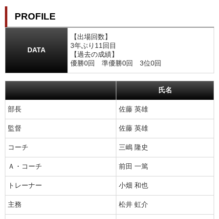
PROFILE
【出場回数】
3年ぶり11回目
DATA
【過去の成績】
優勝0回 準優勝0回 3位0回
氏名
部長
佐藤 英雄
監督
佐藤 英雄
コーチ
三嶋 隆史
Ａ・コーチ
前田 一篤
トレーナー
小畑 和也
主務
松井 虹介