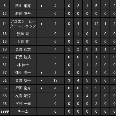
8
西山 拓海
●
4
0
2
1
5
2
2
12
若原 優吾
0
0
0
0
0
0
0
アユエン ピー
14
●
9
0
4
4
14
1
2
ター マジョック
16
照屋 亮
0
0
1
0
1
0
0
18
石川 丈
0
0
1
0
0
0
0
19
奥野 友章
4
1
2
0
1
1
4
26
石元 航成
2
0
0
1
1
0
0
31
林 佳士
2
0
1
1
2
0
0
37
蒲生 周平
●
2
0
0
1
4
0
0
51
奥野 航平
●
19
3
4
5
9
0
4
66
戸田 俊介
●
4
0
0
2
5
0
0
88
友寄 景涼
8
0
0
4
6
0
0
93
河村 一樹
0
0
0
0
2
0
0
9999
チーム
0
0
0
0
0
0
0