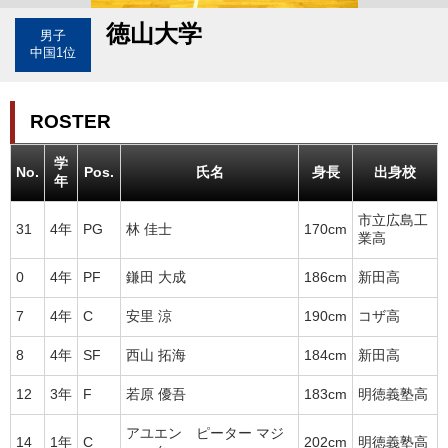
徳山大学
男子
中国1位
ROSTER
学
No.
Pos.
氏名
身長
出身校
年
市立広島工
31
4年
PG
林 佳士
170cm
業高
0
4年
PF
鎌田 大成
186cm
新田高
7
4年
C
安里 涼
190cm
コザ高
8
4年
SF
西山 拓海
184cm
新田高
12
3年
F
若原 優吾
183cm
明徳義塾高
アユエン ピーター マジ
14
1年
C
202cm
明徳義塾高