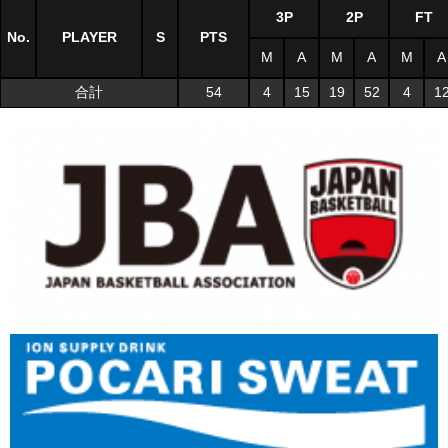
3P
2P
FT
No.
PLAYER
S
PTS
M
A
M
A
M
A
合計
54
4
15
19
52
4
1