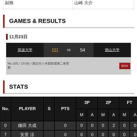
副務
山崎 大介
GAMES & RESULTS
11月23日
111
54
筑波大学
vs
徳山大学
No.105／15:00／国立代々木競技場第二体育
BOX
館
STATS
3P
2P
FT
No.
PLAYER
S
PTS
M
A
M
A
M
A
0
鎌田 大成
0
0
0
0
2
0
0
7
安里 涼
0
0
0
0
0
0
0