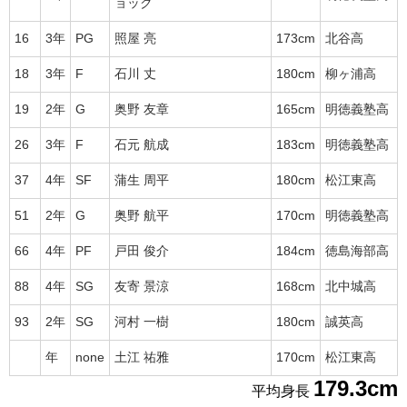
ョック
16
3年
PG
照屋 亮
173cm
北谷高
18
3年
F
石川 丈
180cm
柳ヶ浦高
19
2年
G
奥野 友章
165cm
明徳義塾高
26
3年
F
石元 航成
183cm
明徳義塾高
37
4年
SF
蒲生 周平
180cm
松江東高
51
2年
G
奥野 航平
170cm
明徳義塾高
66
4年
PF
戸田 俊介
184cm
徳島海部高
88
4年
SG
友寄 景涼
168cm
北中城高
93
2年
SG
河村 一樹
180cm
誠英高
年
none
土江 祐雅
170cm
松江東高
179.3cm
平均身長