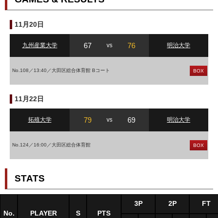
11月20日
67
76
九州産業大学
vs
明治大学
No.108／13:40／大田区総合体育館 Bコート
BOX
11月22日
79
69
拓殖大学
vs
明治大学
No.124／16:00／大田区総合体育館
BOX
STATS
3P
2P
FT
No.
PLAYER
S
PTS