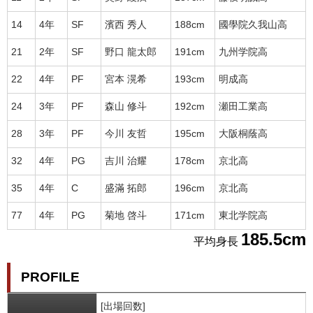
14
4年
SF
濱西 秀人
188cm
國學院久我山高
21
2年
SF
野口 龍太郎
191cm
九州学院高
22
4年
PF
宮本 滉希
193cm
明成高
24
3年
PF
森山 修斗
192cm
瀬田工業高
28
3年
PF
今川 友哲
195cm
大阪桐蔭高
32
4年
PG
吉川 治耀
178cm
京北高
35
4年
C
盛滿 拓郎
196cm
京北高
77
4年
PG
菊地 啓斗
171cm
東北学院高
185.5cm
平均身長
PROFILE
[出場回数]