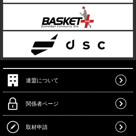
連盟について
関係者ページ
取材申請