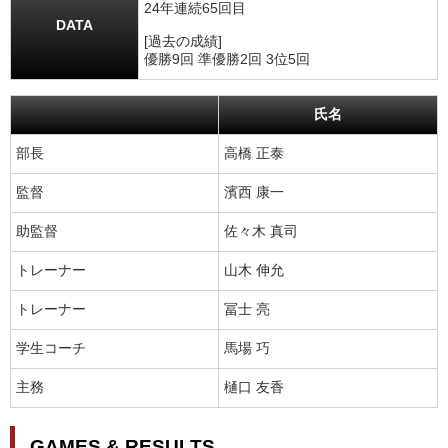
24年連続65回目
DATA
[過去の成績]
優勝9回 準優勝2回 3位5回
氏名
部長
高橋 正泰
監督
濱西 康一
助監督
佐々木 真司
トレーナー
山木 伸允
トレーナー
冨士 亮
学生コーチ
馬場 巧
主務
樋口 友香
GAMES & RESULTS