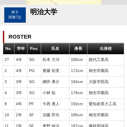
明治大学
男子
関東7位
ROSTER
No.
学年
Pos.
氏名
身長
出身校
27
4年
SG
松本 大河
180cm
能代工業高
2
4年
PG
齋藤 拓実
172cm
桐光学園高
3
3年
SG
綱井 勇介
184cm
大阪学院高
4
3年
SG
小林 拓
178cm
桐光学園高
8
4年
PF
今西 勇人
192cm
愛知産業大工高
10
2年
SF
須藤 昂矢
185cm
桐光学園高
11
2年
SF
奥野 綾汰
187cm
藤枝明誠高