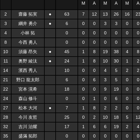
M
A
M
A
M
A
2
齋藤 拓実
●
63
7
12
13
26
16
2
3
綱井 勇介
●
6
0
0
3
3
0
0
4
小林 拓
0
0
0
0
0
0
0
8
今西 勇人
0
0
0
0
0
0
0
10
須藤 昂矢
●
45
1
8
19
38
4
8
11
奥野 綾汰
●
24
1
8
10
30
1
2
14
濱西 秀人
10
0
0
4
5
2
2
21
野口 龍太郎
6
0
6
3
5
0
0
22
宮本 滉希
18
0
0
9
19
0
0
24
森山 修斗
0
0
1
0
6
0
0
27
松本 大河
●
7
1
8
2
2
0
0
28
今川 友哲
25
0
2
10
18
5
1
32
吉川 治耀
17
1
6
6
19
2
4
35
盛滿 拓郎
0
0
0
0
0
0
0