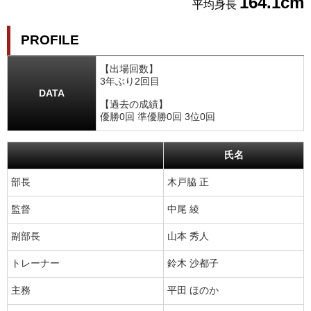
164.1cm
平均身長
PROFILE
【出場回数】
3年ぶり2回目
DATA
【過去の成績】
優勝0回 準優勝0回 3位0回
氏名
部長
木戸脇 正
監督
中尾 綾
副部長
山本 秀人
トレーナー
鈴木 沙都子
主務
平田 ほのか