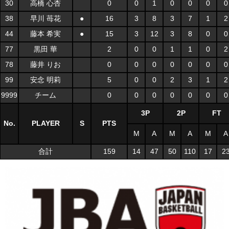
30
高橋 心杏
0
0
1
0
0
0
0
38
早川 苺花
●
16
3
8
3
7
1
2
44
藤本 希実
●
15
3
12
3
8
0
0
77
黒田 華
2
0
0
1
1
0
2
78
藤井 りお
0
0
0
0
0
0
0
99
安念 明莉
5
0
0
2
3
1
2
9999
チーム
0
0
0
0
0
0
0
3P
2P
FT
No.
PLAYER
S
PTS
M
A
M
A
M
A
合計
159
14
47
50
110
17
2