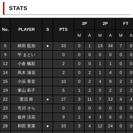
STATS
3P
2P
FT
No.
PLAYER
S
PTS
M
A
M
A
M
A
5
林田 藍加
●
33
0
1
13
34
7
8
9
平 まとい
0
0
0
0
0
0
0
12
小倉 楓彩
2
0
0
1
1
0
0
14
蔦木 漣花
2
0
2
1
4
0
0
15
小浜 香音
10
0
2
4
8
2
3
19
東山 莉子
5
1
2
0
2
2
2
22
萱沼 柊
●
27
3
11
7
12
4
4
23
市川 そら
0
0
0
0
0
0
0
25
板井 涼花
9
1
4
3
6
0
0
28
和田 実菜
●
33
3
4
12
24
0
0