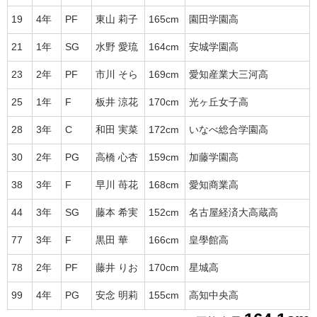
19
4年
PF
東山 莉子
165cm
園田学園高
21
1年
SG
水野 愛琉
164cm
安城学園高
23
2年
PF
市川 そら
169cm
愛知産業大三河高
25
1年
F
板井 涼花
170cm
光ヶ丘女子高
28
3年
C
和田 実菜
172cm
いなべ総合学園高
30
2年
PG
高橋 心杏
159cm
加藤学園高
38
3年
F
早川 苺花
168cm
愛知商業高
44
3年
SG
藤本 希実
152cm
名古屋経済大高蔵高
77
3年
F
黒田 華
166cm
皇學館高
78
2年
PF
藤井 りお
170cm
星城高
99
4年
PG
安念 明莉
155cm
高知中央高