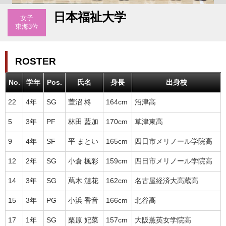
日本福祉大学
女子
東海3位
ROSTER
No.
学年
Pos.
氏名
身長
出身校
22
4年
SG
萱沼 柊
164cm
沼津高
5
3年
PF
林田 藍加
170cm
草津東高
9
4年
SF
平 まとい
165cm
四日市メリノール学院高
12
2年
SG
小倉 楓彩
159cm
四日市メリノール学院高
14
3年
SG
蔦木 漣花
162cm
名古屋経済大高蔵高
15
3年
PG
小浜 香音
166cm
北谷高
17
1年
SG
栗原 妃菜
157cm
大阪薫英女学院高