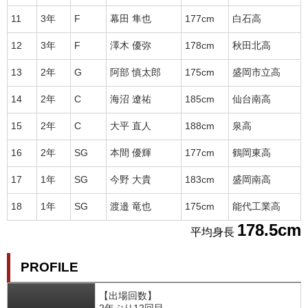
11
3年
F
幕田 隼也
177cm
白石高
12
3年
F
澤木 優弥
178cm
秋田北高
13
2年
G
阿部 慎太郎
175cm
盛岡市立高
14
2年
C
海沼 遼祐
185cm
仙台南高
15
2年
C
大平 直人
188cm
泉高
16
2年
SG
本間 優輝
177cm
鶴岡東高
17
1年
SG
今野 大貴
183cm
盛岡南高
18
1年
SG
渡邉 竜也
175cm
能代工業高
178.5cm
平均身長
PROFILE
【出場回数】