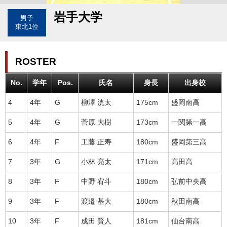
岩手大学
男子
東北1位
ROSTER
No.
学年
Pos.
氏名
身長
出身校
4
4年
G
柳澤 洸太
175cm
盛岡南高
5
4年
G
菅原 大樹
173cm
一関第一高
6
4年
F
工藤 正寿
180cm
盛岡第三高
7
3年
G
小林 亮太
171cm
高田高
8
3年
F
中野 宥斗
180cm
弘前中央高
9
3年
F
渡邉 基大
180cm
秋田南高
10
3年
F
成田 賢人
181cm
仙台南高