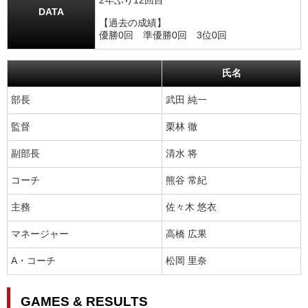
2年ぶり12回目
DATA
【過去の成績】
優勝0回 準優勝0回 3位0回
氏名
部長
武田 純一
監督
栗林 徹
副部長
清水 将
コーチ
熊谷 常紀
主務
佐々木 悠衣
マネージャー
高橋 広果
A・コーチ
松岡 里奈
GAMES & RESULTS