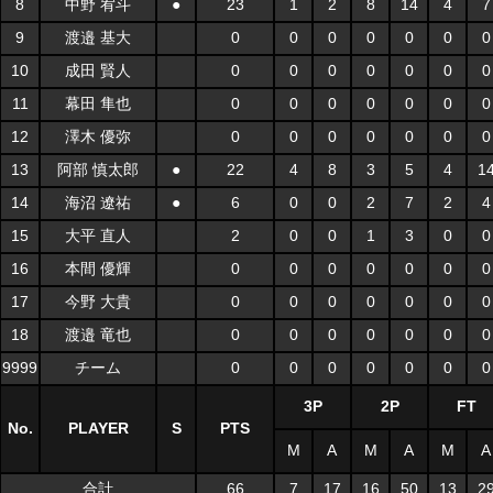
8
中野 宥斗
●
23
1
2
8
14
4
7
9
渡邉 基大
0
0
0
0
0
0
0
10
成田 賢人
0
0
0
0
0
0
0
11
幕田 隼也
0
0
0
0
0
0
0
12
澤木 優弥
0
0
0
0
0
0
0
13
阿部 慎太郎
●
22
4
8
3
5
4
1
14
海沼 遼祐
●
6
0
0
2
7
2
4
15
大平 直人
2
0
0
1
3
0
0
16
本間 優輝
0
0
0
0
0
0
0
17
今野 大貴
0
0
0
0
0
0
0
18
渡邉 竜也
0
0
0
0
0
0
0
9999
チーム
0
0
0
0
0
0
0
3P
2P
FT
No.
PLAYER
S
PTS
M
A
M
A
M
A
合計
66
7
17
16
50
13
2