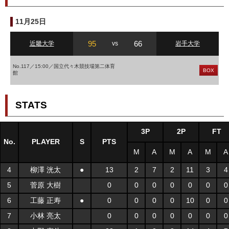
11月25日
95
66
近畿大学
vs
岩手大学
No.117／15:00／国立代々木競技場第二体育
BOX
館
STATS
3P
2P
FT
No.
PLAYER
S
PTS
M
A
M
A
M
A
4
柳澤 洸太
●
13
2
7
2
11
3
4
5
菅原 大樹
0
0
0
0
0
0
0
6
工藤 正寿
●
0
0
0
0
10
0
0
7
小林 亮太
0
0
0
0
0
0
0