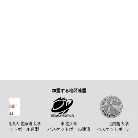
加盟する地区連盟
般社団法人北海道大学
東北大学
北信越大学
バスケットボール連盟
バスケットボール連盟
バスケットボール連