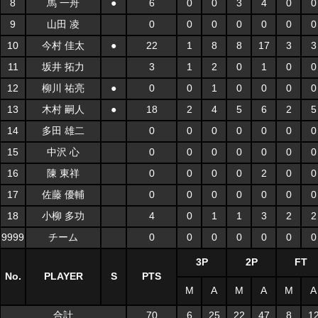
8
馬 一舟
●
6
0
0
3
4
0
0
9
山田 凌
0
0
0
0
0
0
0
10
今村 佳太
●
22
1
8
8
17
3
3
11
坂井 拓力
3
1
2
0
1
0
0
12
柳川 祐亮
●
0
0
1
0
0
0
0
13
木村 嗣人
●
18
2
4
5
6
2
5
14
多田 雄二
0
0
0
0
0
0
0
15
中沢 心
0
0
0
0
0
0
0
16
陳 東祥
0
0
0
0
2
0
0
17
佐藤 優輔
0
0
0
0
0
0
0
18
小柳 多功
4
0
1
1
3
2
2
9999
チーム
0
0
0
0
0
0
0
3P
2P
FT
No.
PLAYER
S
PTS
M
A
M
A
M
A
合計
70
6
25
22
47
8
1