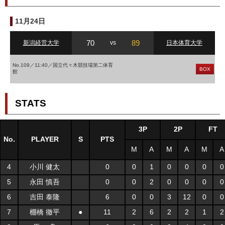
11月24日
70
89
新潟経営大学
vs
日本体育大学
No.109／11:40／国立代々木競技場第二体育
BOX
館
STATS
3P
2P
FT
No.
PLAYER
S
PTS
M
A
M
A
M
A
4
小川 健太
0
0
1
0
0
0
0
5
永田 慎吾
0
0
2
0
0
0
0
6
吉田 泰隆
6
0
0
3
12
0
0
7
棚橋 徹平
●
11
2
6
2
2
1
2