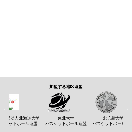
加盟する地区連盟
般社団法人北海道大学
東北大学
北信越大学
バスケットボール連盟
バスケットボール連盟
バスケットボール連