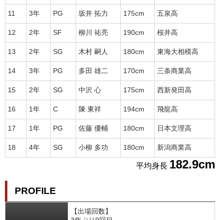
11
3年
PG
坂井 拓力
175cm
五泉高
12
2年
SF
柳川 祐亮
190cm
桜井高
13
2年
SG
木村 嗣人
180cm
東海大相模高
14
3年
PG
多田 雄二
170cm
三条商業高
15
2年
SG
中沢 心
175cm
西新発田高
16
1年
C
陳 東祥
194cm
飛龍高
17
1年
PG
佐藤 優輔
180cm
日本文理高
18
4年
SG
小柳 多功
180cm
新潟商業高
182.9cm
平均身長
PROFILE
【出場回数】