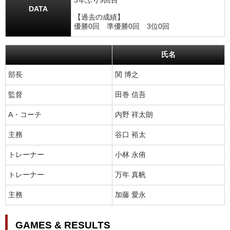
3年ぶり9回目
DATA
【過去の成績】
優勝0回 準優勝0回 3位0回
氏名
部長
関 博之
監督
田巻 信吾
A・コーチ
内野 祥太朗
主務
谷口 裕太
トレーナー
小林 永侑
トレーナー
万年 真帆
主務
加藤 愛永
GAMES & RESULTS