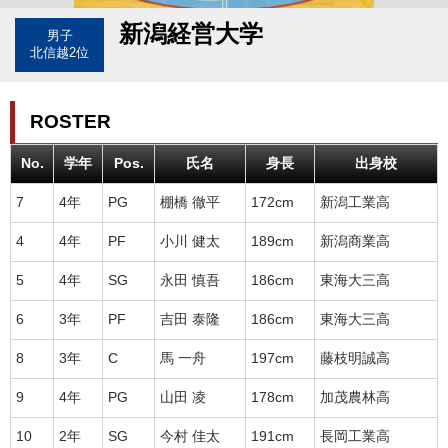
新潟経営大学
男子
北信越2位
ROSTER
No.
学年
Pos.
氏名
身長
出身校
7
4年
PG
棚橋 徹平
172cm
新潟工業高
4
4年
PF
小川 健太
189cm
新潟商業高
5
4年
SG
永田 慎吾
186cm
東海大三高
6
3年
PF
吉田 泰隆
186cm
東海大三高
8
3年
C
馬 一舟
197cm
藤枝明誠高
9
4年
PG
山田 凌
178cm
加茂農林高
10
2年
SG
今村 佳太
191cm
長岡工業高