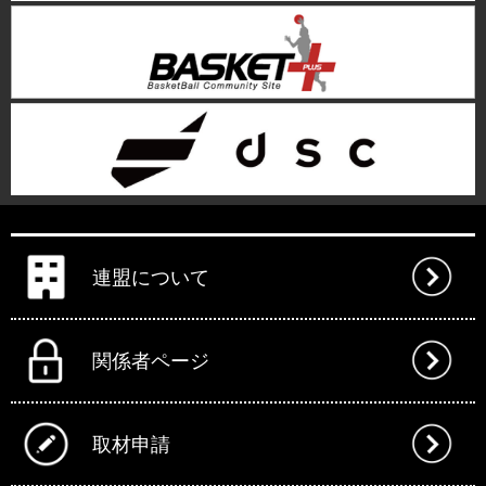
連盟について
関係者ページ
取材申請