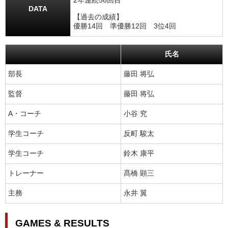
2年連続56回目
DATA
【過去の成績】
優勝14回 準優勝12回 3位4回
氏名
部長
藤田 将弘
監督
藤田 将弘
A・コーチ
小谷 究
学生コーチ
反町 駿太
学生コーチ
鈴木 康平
トレーナー
髙橋 顕三
主務
永井 翼
GAMES & RESULTS