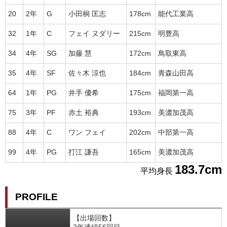
20
2年
G
小田桐 匡志
178cm
能代工業高
32
1年
C
フェイ ヌダリー
215cm
明豊高
34
4年
SG
加藤 慧
172cm
鳥取東高
35
4年
SF
佐々木 涼也
184cm
青森山田高
64
1年
PG
井手 優希
175cm
福岡第一高
75
3年
PF
赤土 裕典
193cm
美濃加茂高
88
4年
C
ワン フェイ
202cm
中部第一高
99
4年
PG
打江 謙吾
165cm
美濃加茂高
183.7cm
平均身長
PROFILE
【出場回数】