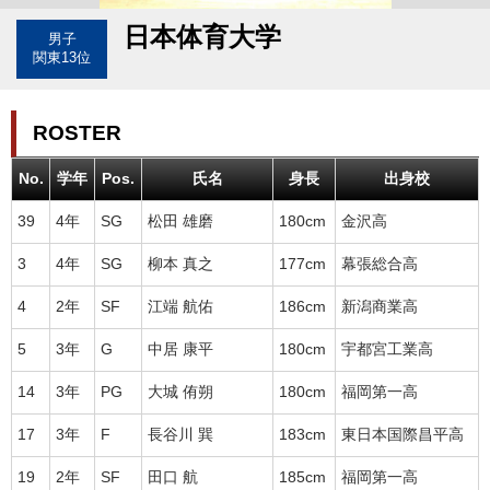
日本体育大学
男子
関東13位
ROSTER
No.
学年
Pos.
氏名
身長
出身校
39
4年
SG
松田 雄磨
180cm
金沢高
3
4年
SG
柳本 真之
177cm
幕張総合高
4
2年
SF
江端 航佑
186cm
新潟商業高
5
3年
G
中居 康平
180cm
宇都宮工業高
14
3年
PG
大城 侑朔
180cm
福岡第一高
17
3年
F
長谷川 巽
183cm
東日本国際昌平高
19
2年
SF
田口 航
185cm
福岡第一高