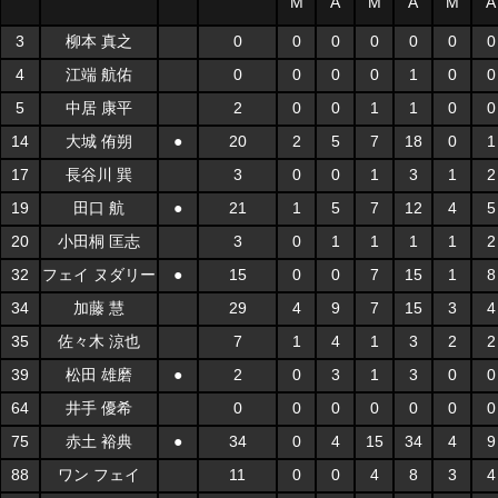
M
A
M
A
M
A
3
柳本 真之
0
0
0
0
0
0
0
4
江端 航佑
0
0
0
0
1
0
0
5
中居 康平
2
0
0
1
1
0
0
14
大城 侑朔
●
20
2
5
7
18
0
1
17
長谷川 巽
3
0
0
1
3
1
2
19
田口 航
●
21
1
5
7
12
4
5
20
小田桐 匡志
3
0
1
1
1
1
2
32
フェイ ヌダリー
●
15
0
0
7
15
1
8
34
加藤 慧
29
4
9
7
15
3
4
35
佐々木 涼也
7
1
4
1
3
2
2
39
松田 雄磨
●
2
0
3
1
3
0
0
64
井手 優希
0
0
0
0
0
0
0
75
赤土 裕典
●
34
0
4
15
34
4
9
88
ワン フェイ
11
0
0
4
8
3
4