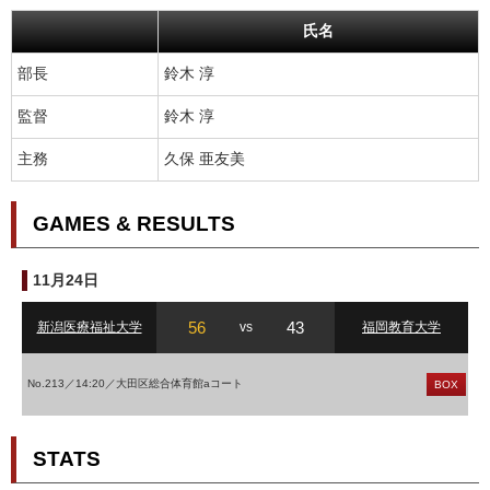
氏名
部長
鈴木 淳
監督
鈴木 淳
主務
久保 亜友美
GAMES & RESULTS
11月24日
56
43
新潟医療福祉大学
vs
福岡教育大学
No.213／14:20／大田区総合体育館aコート
BOX
STATS