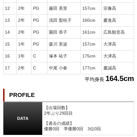
12
2年
PG
藤田 美里
157cm
宗像高
13
2年
PG
浅田 梨桂子
160cm
慶進高
14
2年
PG
園田 恭子
161cm
広島観音高
15
1年
PG
森川 美波
157cm
大津高
16
1年
C
塚本 祐子
175cm
大津高
17
2年
C
中尾 小春
177cm
慶誠高
164.5cm
平均身長
PROFILE
【出場回数】
2年ぶり29回目
DATA
【過去の成績】
優勝0回 準優勝0回 3位0回