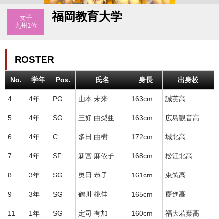
福岡教育大学
女子
九州1位
ROSTER
No.
学年
Pos.
氏名
身長
出身校
4
4年
PG
山本 未来
163cm
誠英高
5
4年
SG
三好 由梨亜
163cm
広島観音高
6
4年
C
多田 由樹
172cm
城北高
7
4年
SF
新宮 麻依子
168cm
松江北高
8
3年
SG
奥田 恭子
161cm
東筑高
9
3年
SG
鶴川 桃佳
165cm
慶進高
11
1年
SG
定司 有加
160cm
福大若葉高