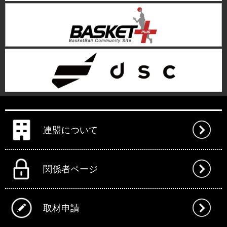
連盟について
関係者ページ
取材申請