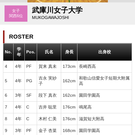
武庫川女子大学
女子
関西6位
MUKOGAWAJOSHI
ROSTER
学
No.
Pos.
氏名
身長
出身校
年
4
4年
PF
賀来 真未
173cm
長崎西高
吉永 実紗
和歌山信愛女子短期大附属
5
4年
PG
162cm
子
高
6
3年
SF
段下 真衣
162cm
園田学園高
7
4年
C
吉井 聡里
176cm
鳴尾高
8
4年
C
木村 仁美
176cm
滋賀短大附高
9
3年
PF
金子 杏菜
168cm
園田学園高