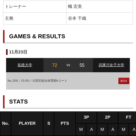
トレーナー
幟 宏美
主務
谷本 千織
GAMES & RESULTS
11月23日
72
55
拓殖大学
vs
武庫川女子大学
No.206／15:00／大田区総合体育館bコート
BOX
STATS
3P
2P
FT
No.
PLAYER
S
PTS
M
A
M
A
M
A