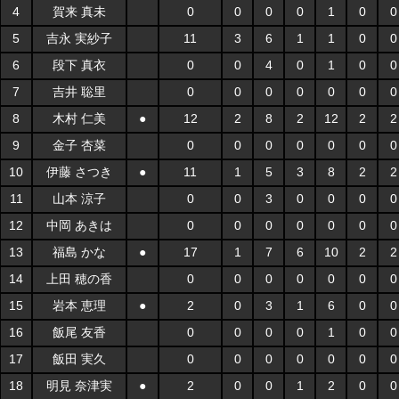
4
賀来 真未
0
0
0
0
1
0
0
5
吉永 実紗子
11
3
6
1
1
0
0
6
段下 真衣
0
0
4
0
1
0
0
7
吉井 聡里
0
0
0
0
0
0
0
8
木村 仁美
●
12
2
8
2
12
2
2
9
金子 杏菜
0
0
0
0
0
0
0
10
伊藤 さつき
●
11
1
5
3
8
2
2
11
山本 涼子
0
0
3
0
0
0
0
12
中岡 あきは
0
0
0
0
0
0
0
13
福島 かな
●
17
1
7
6
10
2
2
14
上田 穂の香
0
0
0
0
0
0
0
15
岩本 恵理
●
2
0
3
1
6
0
0
16
飯尾 友香
0
0
0
0
1
0
0
17
飯田 実久
0
0
0
0
0
0
0
18
明見 奈津実
●
2
0
0
1
2
0
0