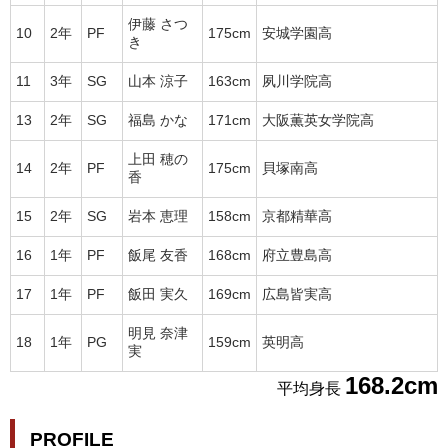
伊藤 さつ
10
2年
PF
175cm
安城学園高
き
11
3年
SG
山本 涼子
163cm
夙川学院高
13
2年
SG
福島 かな
171cm
大阪薫英女学院高
上田 穂の
14
2年
PF
175cm
貝塚南高
香
15
2年
SG
岩本 恵理
158cm
京都精華高
16
1年
PF
飯尾 友香
168cm
府立豊島高
17
1年
PF
飯田 実久
169cm
広島皆実高
明見 奈津
18
1年
PG
159cm
英明高
実
168.2cm
平均身長
PROFILE