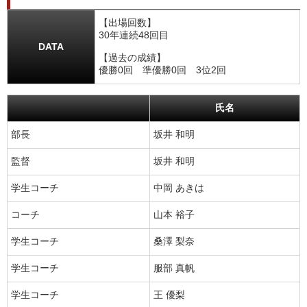
【出場回数】
30年連続48回目
DATA
【過去の成績】
優勝0回 準優勝0回 3位2回
氏名
部長
坂井 和明
監督
坂井 和明
学生コーチ
中岡 あきは
コーチ
山本 裕子
学生コーチ
桑澤 梨奈
学生コーチ
服部 真帆
学生コーチ
王 優梨