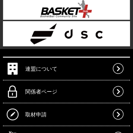
連盟について
関係者ページ
取材申請