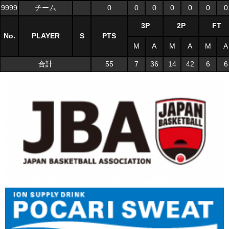
9999
チーム
0
0
0
0
0
0
0
3P
2P
FT
No.
PLAYER
S
PTS
M
A
M
A
M
A
合計
55
7
36
14
42
6
6