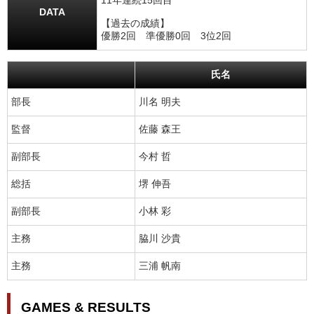
11年連続15回目
DATA
【過去の成績】
優勝2回 準優勝0回 3位2回
氏名
部長
川名 明夫
監督
佐藤 森王
副部長
今村 哲
総括
堺 伸吾
副部長
小林 彩
主務
脇川 沙貴
主務
三浦 帆南
GAMES & RESULTS