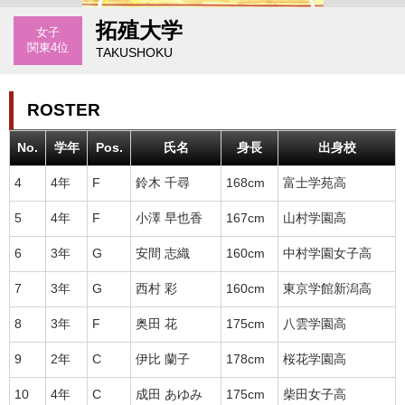
拓殖大学
女子
関東4位
TAKUSHOKU
ROSTER
No.
学年
Pos.
氏名
身長
出身校
4
4年
F
鈴木 千尋
168cm
富士学苑高
5
4年
F
小澤 早也香
167cm
山村学園高
6
3年
G
安間 志織
160cm
中村学園女子高
7
3年
G
西村 彩
160cm
東京学館新潟高
8
3年
F
奥田 花
175cm
八雲学園高
9
2年
C
伊比 蘭子
178cm
桜花学園高
10
4年
C
成田 あゆみ
175cm
柴田女子高