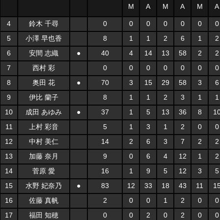
M
A
M
A
M
A
4
鈴木 千尋
0
0
0
0
0
0
0
5
小澤 早也香
8
1
1
2
6
1
2
6
安間 志織
●
40
4
14
13
58
2
2
7
西村 彩
0
0
0
0
0
0
0
8
奥田 花
●
70
3
15
29
58
3
6
9
伊比 蘭子
8
1
1
2
3
1
1
10
成田 あゆみ
●
37
1
5
13
36
8
1
11
上村 彩音
5
1
3
1
2
0
0
12
中村 美仁
14
2
6
3
7
2
2
13
加藤 奈月
9
0
6
4
12
1
2
14
菅原 愛
16
1
9
5
12
3
5
15
水野 妃奈乃
●
83
12
33
18
43
11
1
16
佐藤 真帆
2
0
0
1
2
0
0
17
福田 知穂
0
0
2
0
2
0
0