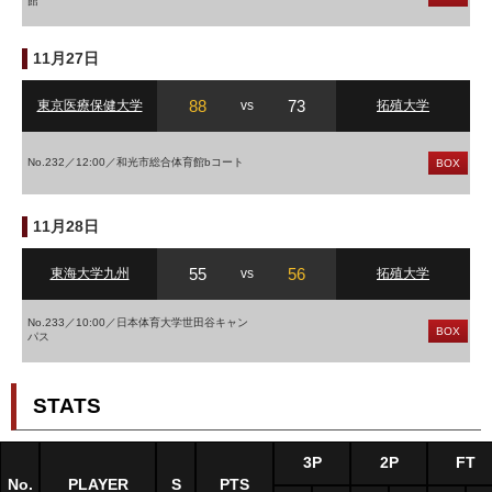
館
11月27日
88
73
東京医療保健大学
vs
拓殖大学
No.232／12:00／和光市総合体育館bコート
BOX
11月28日
55
56
東海大学九州
vs
拓殖大学
No.233／10:00／日本体育大学世田谷キャン
BOX
パス
STATS
3P
2P
FT
No.
PLAYER
S
PTS