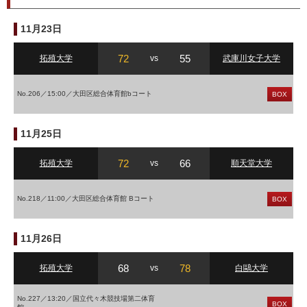
11月23日
72
55
拓殖大学
vs
武庫川女子大学
No.206／15:00／大田区総合体育館bコート
BOX
11月25日
72
66
拓殖大学
vs
順天堂大学
No.218／11:00／大田区総合体育館 Bコート
BOX
11月26日
68
78
拓殖大学
vs
白鷗大学
No.227／13:20／国立代々木競技場第二体育
BOX