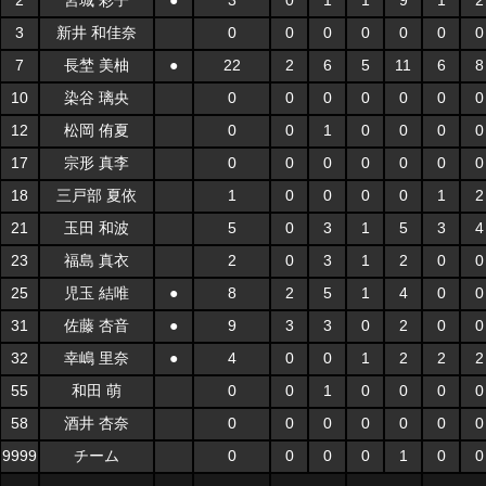
2
宮城 彩子
●
3
0
1
1
9
1
2
3
新井 和佳奈
0
0
0
0
0
0
0
7
長埜 美柚
●
22
2
6
5
11
6
8
10
染谷 璃央
0
0
0
0
0
0
0
12
松岡 侑夏
0
0
1
0
0
0
0
17
宗形 真李
0
0
0
0
0
0
0
18
三戸部 夏依
1
0
0
0
0
1
2
21
玉田 和波
5
0
3
1
5
3
4
23
福島 真衣
2
0
3
1
2
0
0
25
児玉 結唯
●
8
2
5
1
4
0
0
31
佐藤 杏音
●
9
3
3
0
2
0
0
32
幸嶋 里奈
●
4
0
0
1
2
2
2
55
和田 萌
0
0
1
0
0
0
0
58
酒井 杏奈
0
0
0
0
0
0
0
9999
チーム
0
0
0
0
1
0
0