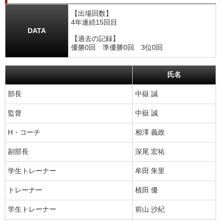
【出場回数】
4年連続15回目
DATA
【過去の記録】
優勝0回 準優勝0回 3位0回
氏名
部長
中嶽 誠
監督
中嶽 誠
H・コーチ
相澤 義政
副部長
深尾 宏祐
学生トレーナー
牟田 朱里
トレーナー
植田 優
学生トレーナー
前山 沙紀