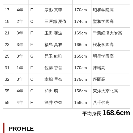
17
4年
F
宗形 真李
170cm
昭和学院高
18
2年
C
三戸部 夏依
174cm
聖和学園高
21
3年
F
玉田 和波
169cm
千葉経済大附高
23
3年
F
福島 真衣
166cm
桜花学園高
25
3年
G
児玉 結唯
165cm
明星学園高
31
1年
F
佐藤 杏音
170cm
津幡高
32
3年
C
幸嶋 里奈
175cm
座間高
55
4年
G
和田 萌
158cm
東洋大京北高
58
4年
F
酒井 杏奈
158cm
八千代高
168.6cm
平均身長
PROFILE