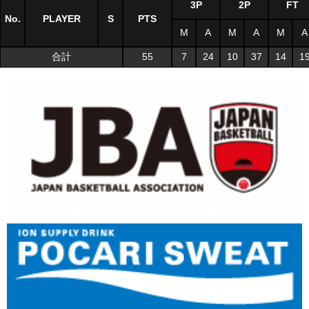
3P
2P
FT
No.
PLAYER
S
PTS
M
A
M
A
M
A
合計
55
7
24
10
37
14
1