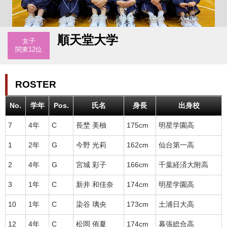
順天堂大学
女子
関東12位
ROSTER
No.
学年
Pos.
氏名
身長
出身校
7
4年
C
長埜 美柚
175cm
明星学園高
1
2年
G
今野 光莉
162cm
仙台第一高
2
4年
G
宮城 彩子
166cm
千葉経済大附高
3
1年
C
新井 和佳奈
174cm
明星学園高
10
1年
C
染谷 璃央
173cm
土浦日大高
12
4年
C
松岡 侑夏
174cm
幕張総合高