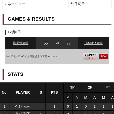
マネージャー
大沼 莉子
GAMES & RESULTS
12月6日
55
77
順天堂大学
vs
日本経済大学
No.203／13:00／大田区総合体育館 Aコート
BOX
STATS
3P
2P
FT
No.
PLAYER
S
PTS
M
A
M
A
M
A
1
今野 光莉
1
0
1
0
1
1
1