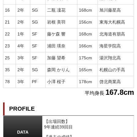
16
2年
SG
二瓶 凜花
168cm
旭川藤星高
21
2年
SG
岩根 美羽
156cm
東海大札幌高
22
1年
SF
藤ケ森 響
168cm
北海道有朋高
23
4年
SF
浦田 瑛奈
166cm
海星学院高
25
3年
SF
加藤 望希
175cm
湯沢翔北高
35
2年
SG
森岡 かりん
165cm
札幌山の手高
78
3年
PF
小澤 桜子
178cm
啓北商業高
167.8cm
平均身長
PROFILE
【出場回数】
9年連続39回目
DATA