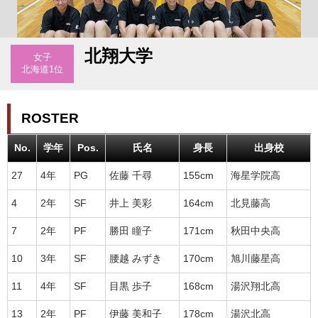
北翔大学
女子
北海道1位
ROSTER
No.
学年
Pos.
氏名
身長
出身校
27
4年
PG
佐藤 千尋
155cm
海星学院高
4
2年
SF
井上 美彩
164cm
北見藤高
7
2年
PF
勝田 瞳子
171cm
秋田中央高
10
3年
SF
腰越 みずき
170cm
旭川藤星高
11
4年
SF
目黒 歩子
168cm
湯沢翔北高
13
2年
PF
伊藤 美和子
178cm
湯沢北高