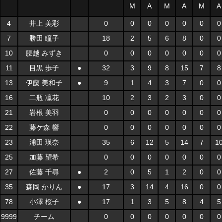
M
A
M
A
M
A
4
井上 美彩
0
0
0
0
0
0
0
7
勝田 瞳子
18
2
5
6
8
0
0
10
腰越 みずき
0
0
0
0
0
0
0
11
目黒 歩子
●
32
3
9
8
15
7
8
13
伊藤 美和子
●
9
1
4
3
7
0
0
16
二瓶 凜花
10
2
3
2
3
0
0
21
岩根 美羽
0
0
0
0
0
0
0
22
藤ケ森 響
0
0
0
0
0
0
0
23
浦田 瑛奈
35
6
12
5
14
7
1
25
加藤 望希
0
0
0
0
0
0
0
27
佐藤 千尋
●
2
0
5
1
2
0
0
35
森岡 かりん
●
17
3
14
4
16
0
0
78
小澤 桜子
●
17
1
3
5
8
4
5
9999
チーム
0
0
0
0
0
0
0