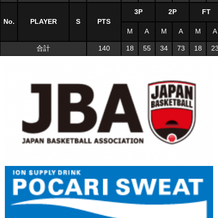
3P
2P
FT
No.
PLAYER
S
PTS
M
A
M
A
M
A
合計
140
18
55
34
73
18
2