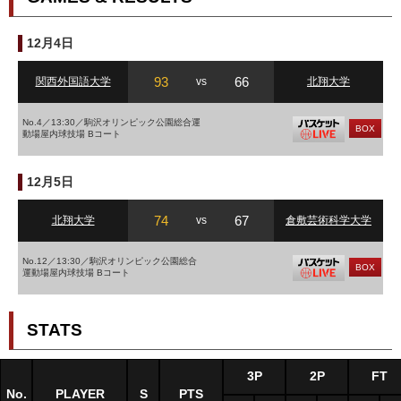
12月4日
93
66
関西外国語大学
vs
北翔大学
No.4／13:30／駒沢オリンピック公園総合運
BOX
動場屋内球技場 Bコート
12月5日
74
67
北翔大学
vs
倉敷芸術科学大学
No.12／13:30／駒沢オリンピック公園総合
BOX
運動場屋内球技場 Bコート
STATS
3P
2P
FT
No.
PLAYER
S
PTS