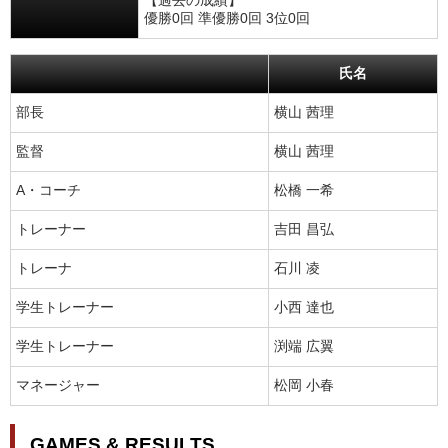
【過去の成績】
優勝0回 準優勝0回 3位0回
氏名
部長
横山 茜理
監督
横山 茜理
A・コーチ
松橋 一希
トレーナー
吉田 昌弘
トレーナ
石川 凌
学生トレーナー
小西 達也
学生トレーナー
渕端 広翼
マネージャー
松岡 小春
GAMES & RESULTS