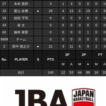
27
木村 貴郎
3
1
3
0
0
0
0
32
栗山 友稀
●
28
4
13
6
19
4
8
33
稲垣 守亮
0
0
0
0
0
0
0
43
崔 太
0
0
0
0
0
0
0
60
楠本 泰聖
0
0
0
0
1
0
0
9999
チーム
0
0
0
0
0
0
0
２
田中 慎之介
●
21
3
11
5
9
2
3
3P
2P
FT
No.
PLAYER
S
PTS
M
A
M
A
M
A
合計
140
12
53
44
88
16
3