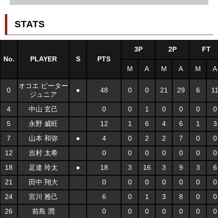
STATS
3P
2P
FT
No.
PLAYER
S
PTS
M
A
M
A
M
A
オコエ ピーター
0
●
48
0
0
21
29
6
1
ジュニア
4
中山 玄己
0
0
1
0
0
0
0
5
永野 威旺
12
1
6
4
6
1
3
7
山本 和弥
●
4
0
2
2
7
0
0
12
吉村 太希
0
0
0
0
0
0
0
18
足達 玲太
●
18
3
16
3
9
3
6
21
田中 翔大
0
0
0
0
0
0
0
24
宮川 雅己
6
0
1
3
8
0
0
26
前島 潤
0
0
0
0
0
0
0