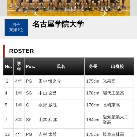
名古屋学院大学
男子
東海1位
ROSTER
学
No.
Pos.
氏名
身長
出身校
年
２
4年
PG
田中 慎之介
175cm
光泉高
4
1年
SG
中山 玄己
178cm
能代工業高
5
1年
G
永野 威旺
176cm
長崎東高
愛知産業大工
7
3年
SF
山本 和弥
184cm
業高
12
4年
PG
吉村 太希
175cm
岐阜農林高