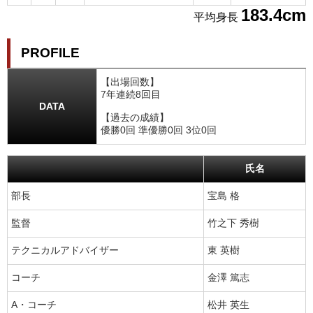
183.4cm
平均身長
PROFILE
【出場回数】
7年連続8回目
DATA
【過去の成績】
優勝0回 準優勝0回 3位0回
氏名
部長
宝島 格
監督
竹之下 秀樹
テクニカルアドバイザー
東 英樹
コーチ
金澤 篤志
A・コーチ
松井 英生