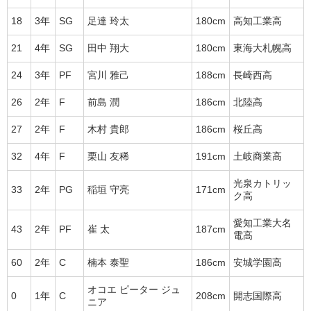
18
3年
SG
足達 玲太
180cm
高知工業高
21
4年
SG
田中 翔大
180cm
東海大札幌高
24
3年
PF
宮川 雅己
188cm
長崎西高
26
2年
F
前島 潤
186cm
北陸高
27
2年
F
木村 貴郎
186cm
桜丘高
32
4年
F
栗山 友稀
191cm
土岐商業高
光泉カトリッ
33
2年
PG
稲垣 守亮
171cm
ク高
愛知工業大名
43
2年
PF
崔 太
187cm
電高
60
2年
C
楠本 泰聖
186cm
安城学園高
オコエ ピーター ジュ
0
1年
C
208cm
開志国際高
ニア