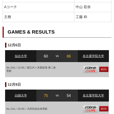
Aコーチ
中山 彩奈
主務
工藤 粋
GAMES & RESULTS
12月6日
60
86
仙台大学
vs
名古屋学院大学
No.104／12:00／国立代々木競技場 第二体
BOX
育館
12月9日
75
54
白鷗大学
vs
名古屋学院大学
No.124／16:00／大田区総合体育館
BOX