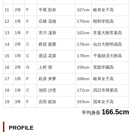
11
2年
F
平尾 彩奈
167cm
岐阜女子高
12
1年
F
石橋 花穂
170cm
昭和学院高
13
1年
F
市川 凜香
162cm
常葉大附常葉高
14
2年
C
梶賀 惠愛
176cm
仙台大附明成高
15
1年
C
渡辺 花菜
178cm
千葉経済大附高
16
2年
G
上村 朋
156cm
実践学園高
17
1年
F
萩原 来夢
168cm
岐阜女子高
18
1年
C
池田 沙恵
172cm
四日市商業高
19
3年
F
吉田 姫加
163cm
国本女子高
166.5cm
平均身長
PROFILE