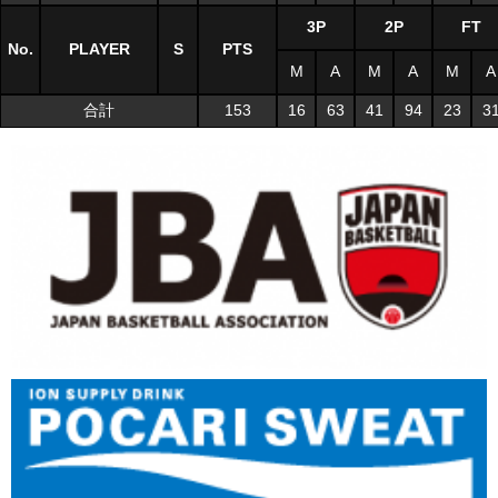
3P
2P
FT
No.
PLAYER
S
PTS
M
A
M
A
M
A
合計
153
16
63
41
94
23
3