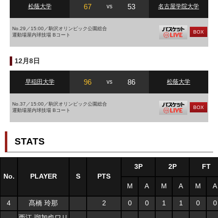
67
53
松蔭大学
vs
名古屋学院大学
No.29／15:00／駒沢オリンピック公園総合
BOX
運動場屋内球技場 Bコート
12月8日
96
86
早稲田大学
vs
松蔭大学
No.37／15:00／駒沢オリンピック公園総合
BOX
運動場屋内球技場 Bコート
STATS
3P
2P
FT
No.
PLAYER
S
PTS
M
A
M
A
M
A
4
髙橋 玲那
2
0
0
1
1
0
0
西江 瑠加也ワリ