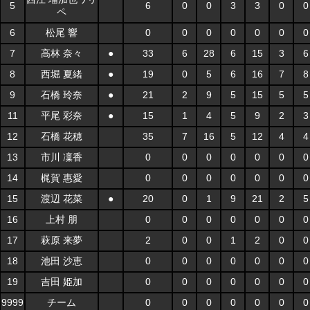
5
6
0
0
3
3
0
0
ペ
6
松尾 響
0
0
0
0
0
0
0
7
高林 奈々
●
33
6
28
6
15
3
6
8
西堀 夏緒
●
19
0
5
6
16
7
8
9
石橋 玲奈
●
21
2
9
5
15
5
5
11
平尾 彩奈
●
15
1
4
5
9
2
3
12
石橋 花穂
35
7
16
5
12
4
4
13
市川 凜香
0
0
0
0
0
0
0
14
梶賀 惠愛
0
0
0
0
0
0
0
15
渡辺 花菜
●
20
0
1
9
21
2
5
16
上村 朋
0
0
0
0
0
0
0
17
萩原 来夢
2
0
0
1
2
0
0
18
池田 沙恵
0
0
0
0
0
0
0
19
吉田 姫加
0
0
0
0
0
0
0
9999
チーム
0
0
0
0
0
0
0