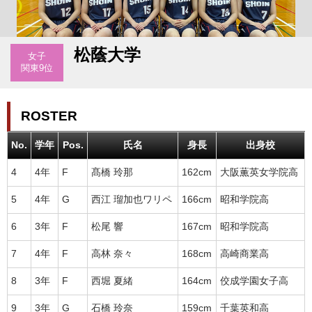
松蔭大学
女子
関東9位
ROSTER
No.
学年
Pos.
氏名
身長
出身校
4
4年
F
髙橋 玲那
162cm
大阪薫英女学院高
5
4年
G
西江 瑠加也ワリペ
166cm
昭和学院高
6
3年
F
松尾 響
167cm
昭和学院高
7
4年
F
高林 奈々
168cm
高崎商業高
8
3年
F
西堀 夏緒
164cm
佼成学園女子高
9
3年
G
石橋 玲奈
159cm
千葉英和高