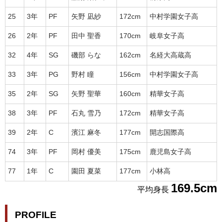
25
3年
PF
矢野 凪紗
172cm
中村学園女子高
26
2年
PF
田中 聖香
170cm
岐阜女子高
32
4年
SG
磯部 らな
162cm
名経大高蔵高
33
3年
PG
野村 瞳
156cm
中村学園女子高
35
2年
SG
矢野 聖華
160cm
精華女子高
38
3年
PF
石丸 雪乃
172cm
精華女子高
39
2年
C
濱江 麻冬
177cm
開志国際高
74
3年
PF
岡村 優美
175cm
鹿児島女子高
77
1年
C
園田 夏菜
177cm
小林高
169.5cm
平均身長
PROFILE