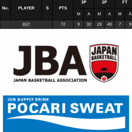
3P
2P
FT
No.
PLAYER
S
PTS
M
A
M
A
M
A
合計
72
9
32
19
40
7
9