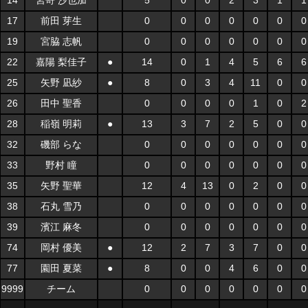
14
宮嵜 沙也加
5
0
0
2
3
1
1
17
前田 芽生
0
0
0
0
0
0
0
19
宮脇 志帆
0
0
0
0
0
0
0
22
嘉陽 梨佳子
●
14
0
1
4
5
6
6
25
矢野 凪紗
●
8
0
3
4
11
0
0
26
田中 聖香
0
0
0
0
1
0
2
28
稲嶺 明莉
●
13
3
7
2
5
0
0
32
磯部 らな
0
0
0
0
0
0
0
33
野村 瞳
0
0
0
0
0
0
0
35
矢野 聖華
12
4
13
0
2
0
0
38
石丸 雪乃
0
0
0
0
0
0
0
39
濱江 麻冬
0
0
0
0
0
0
0
74
岡村 優美
●
12
2
7
3
7
0
0
77
園田 夏菜
●
8
0
0
4
6
0
0
9999
チーム
0
0
0
0
0
0
0