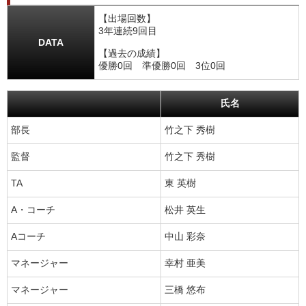
【出場回数】
3年連続9回目
DATA
【過去の成績】
優勝0回 準優勝0回 3位0回
氏名
部長
竹之下 秀樹
監督
竹之下 秀樹
TA
東 英樹
A・コーチ
松井 英生
Aコーチ
中山 彩奈
マネージャー
幸村 亜美
マネージャー
三橋 悠布