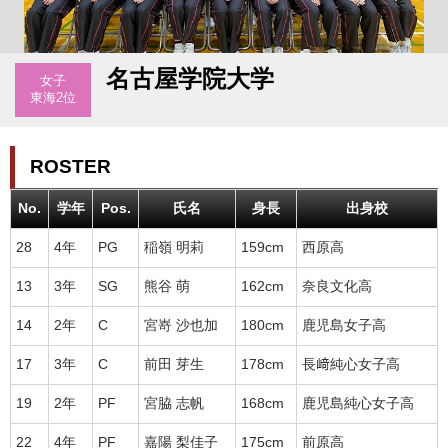
名古屋学院大学
女子
東海2位
ROSTER
No.
学年
Pos.
氏名
身長
出身校
28
4年
PG
稲嶺 明莉
159cm
西原高
13
3年
SG
熊谷 萌
162cm
奈良文化高
14
2年
C
宮嵜 沙也加
180cm
鹿児島女子高
17
3年
C
前田 芽生
178cm
長﨑純心女子高
19
2年
PF
宮脇 志帆
168cm
鹿児島純心女子高
22
4年
PF
嘉陽 梨佳子
175cm
前原高