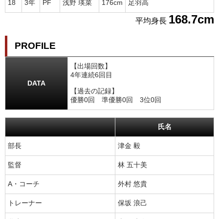
18
3年
PF
浅野 瑛菜
176cm
足羽高
168.7cm
平均身長
PROFILE
【出場回数】
4年連続6回目
DATA
【過去の記録】
優勝0回 準優勝0回 3位0回
氏名
部長
津金 毅
監督
林 五十美
A・コーチ
外村 悠貴
トレーナー
保坂 浪己