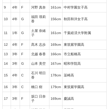
9
4年
F
河野 真奈
161cm
中村学園女子高
福田 瑛莉
10
4年
G
156cm
秋田和洋女子高
香
土屋 奈緒
11
1年
G
161cm
千葉経済大学附属
子
12
4年
F
髙木 志歩
169cm
東筑紫学園高
13
3年
F
北越 春香
166cm
市立船橋高
14
3年
G
山本 美空
167cm
昭和学院高
石川 明日
15
4年
C
178cm
韮崎高
香
16
3年
C
橋口 樹
179cm
東筑紫学園高
坂口 日奈
17
3年
F
169cm
慶誠高
子