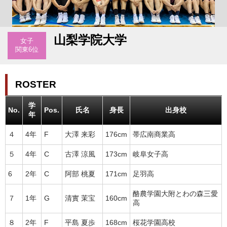
山梨学院大学
女子
関東6位
ROSTER
学
No.
Pos.
氏名
身長
出身校
年
４
4年
F
大澤 来彩
176cm
帯広南商業高
５
4年
C
古澤 涼風
173cm
岐阜女子高
6
2年
C
阿部 桃夏
171cm
足羽高
酪農学園大附とわの森三愛
７
1年
G
清實 茉宝
160cm
高
８
2年
F
平島 夏歩
168cm
桜花学園高校