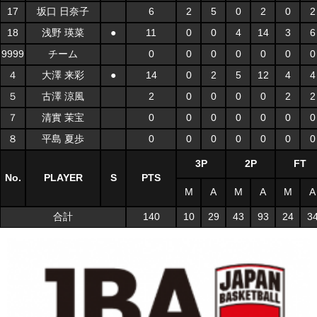
17
坂口 日奈子
6
2
5
0
2
0
2
18
浅野 瑛菜
●
11
0
0
4
14
3
6
9999
チーム
0
0
0
0
0
0
0
４
大澤 来彩
●
14
0
2
5
12
4
4
５
古澤 涼風
2
0
0
0
0
2
2
７
清實 茉宝
0
0
0
0
0
0
0
８
平島 夏歩
0
0
0
0
0
0
0
3P
2P
FT
No.
PLAYER
S
PTS
M
A
M
A
M
A
合計
140
10
29
43
93
24
3