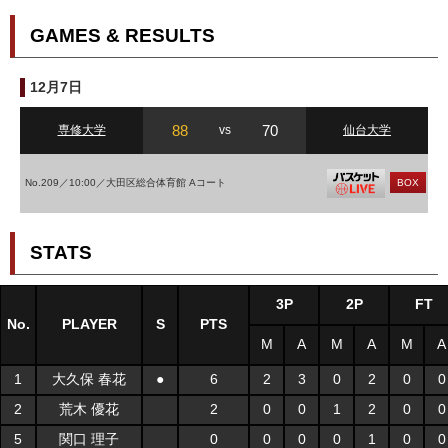
GAMES & RESULTS
12月7日
88
70
専修大学
vs
仙台大学
No.209／10:00／大田区総合体育館 Aコート
BOX
STATS
3P
2P
FT
No.
PLAYER
S
PTS
M
A
M
A
M
A
1
大久保 春花
●
6
2
3
0
2
0
0
2
荒木 優花
2
0
0
1
2
0
0
5
関口 理子
0
0
0
0
1
0
0