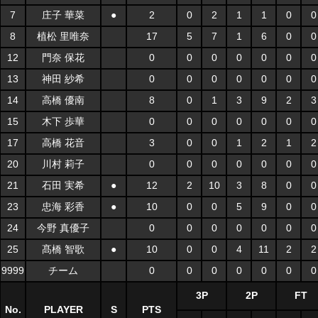
7
庄子 華菜
●
2
0
2
1
1
0
0
8
植松 里唯奈
17
5
7
1
6
0
0
12
門奈 保花
0
0
0
0
0
0
0
13
神田 紗希
0
0
0
0
0
0
0
14
高橋 優南
8
0
1
3
9
2
3
15
木下 歩華
0
0
0
0
0
0
0
17
高橋 花音
3
0
0
1
2
1
2
20
川村 莉子
0
0
0
0
0
0
0
21
石田 実希
●
12
2
10
3
8
0
0
23
忠海 彩香
●
10
0
0
5
9
0
0
24
今野 真優子
0
0
0
0
0
0
0
25
髙橋 智歌
●
10
0
0
4
11
2
2
9999
チーム
0
0
0
0
0
0
0
3P
2P
FT
No.
PLAYER
S
PTS