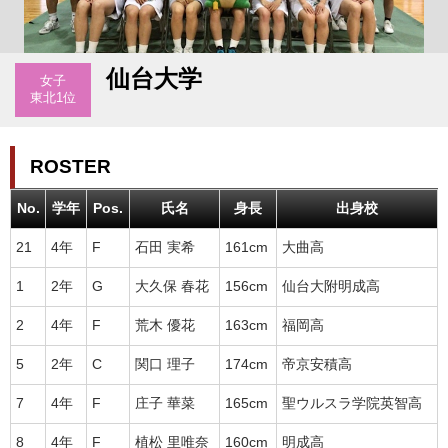
仙台大学
女子
東北1位
ROSTER
No.
学年
Pos.
氏名
身長
出身校
21
4年
F
石田 実希
161cm
大曲高
1
2年
G
大久保 春花
156cm
仙台大附明成高
2
4年
F
荒木 優花
163cm
福岡高
5
2年
C
関口 理子
174cm
帝京安積高
7
4年
F
庄子 華菜
165cm
聖ウルスラ学院英智高
8
4年
F
植松 里唯奈
160cm
明成高