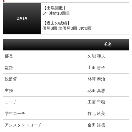
【出場回数】
5年連続18回目
DATA
【過去の成績】
優勝0回 準優勝0回 3位0回
氏名
部長
久能 和夫
監督
山田 恵子
総監督
朴澤 泰治
主務
花田 真悠
コーチ
工藤 千穂
学生コーチ
竹元 玖美
アシスタントコーチ
金田 詳徳