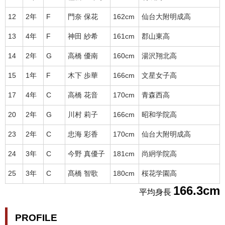
12
2年
F
門奈 保花
162cm
仙台大附明成高
13
4年
F
神田 紗希
161cm
郡山東高
14
2年
G
高橋 優南
160cm
湯沢翔北高
15
1年
F
木下 歩華
166cm
文星女子高
17
4年
C
高橋 花音
170cm
青森西高
20
2年
G
川村 莉子
166cm
昭和学院高
23
2年
C
忠海 彩香
170cm
仙台大附明成高
24
3年
C
今野 真優子
181cm
尚絅学院高
25
3年
C
髙橋 智歌
180cm
桜花学園高
166.3cm
平均身長
PROFILE