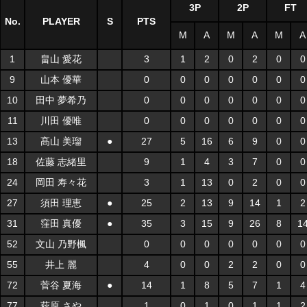
3P
2P
FT
No.
PLAYER
S
PTS
M
A
M
A
M
A
1
畠山 愛花
3
1
2
0
2
0
0
9
山本 優華
0
0
0
0
0
0
0
10
田中 夢希乃
0
0
0
0
0
0
0
11
川田 優唯
0
0
0
0
0
0
0
13
髙山 美瑠
●
27
5
16
6
9
0
0
18
佐藤 志緒里
9
1
4
3
7
0
0
24
岡田 寿々花
3
1
13
0
2
0
0
27
須田 理恵
●
25
2
13
9
14
1
2
31
窪田 真優
●
35
3
15
9
26
8
1
52
文山 乃野楓
0
0
0
0
0
0
0
55
井上 麗
4
0
0
2
2
0
0
72
菅谷 夏海
●
14
1
8
5
7
1
4
77
萩原 さや
1
0
1
0
1
1
2