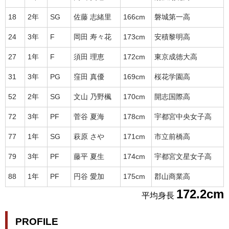
18
2年
SG
佐藤 志緒里
166cm
磐城第一高
24
3年
F
岡田 寿々花
173cm
安積黎明高
27
1年
F
須田 理恵
172cm
東京成徳大高
31
3年
PG
窪田 真優
169cm
桜花学園高
52
2年
SG
文山 乃野楓
170cm
開志国際高
72
3年
PF
菅谷 夏海
178cm
宇都宮中央女子高
77
1年
SG
萩原 さや
171cm
市立前橋高
79
3年
PF
藤平 夏生
174cm
宇都宮文星女子高
88
1年
PF
円谷 愛加
175cm
郡山商業高
172.2cm
平均身長
PROFILE