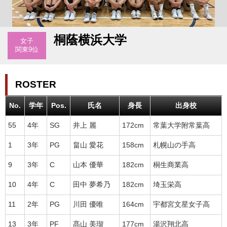
桐蔭横浜大学
女子
関東9位
ROSTER
No.
学年
Pos.
氏名
身長
出身校
55
4年
SG
井上 麗
172cm
常葉大学附常葉高
1
3年
PG
畠山 愛花
158cm
札幌山の手高
9
3年
C
山本 優華
182cm
桐生商業高
10
4年
C
田中 夢希乃
182cm
埼玉栄高
11
2年
PG
川田 優唯
164cm
宇都宮文星女子高
13
3年
PF
髙山 美瑠
177cm
湯沢翔北高