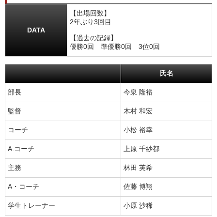
【出場回数】
2年ぶり3回目
DATA
【過去の記録】
優勝0回 準優勝0回 3位0回
氏名
部長
今泉 隆裕
監督
木村 和宏
コーチ
小松 裕幸
A.コーチ
上原 千紗都
主務
林田 芙希
A・コーチ
佐藤 博翔
学生トレーナー
小原 沙稀